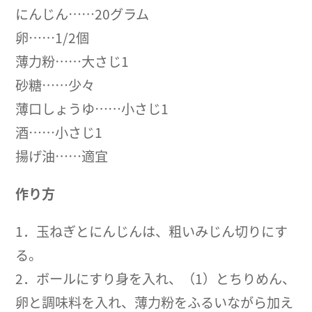
にんじん……20グラム
卵……1/2個
薄力粉……大さじ1
砂糖……少々
薄口しょうゆ……小さじ1
酒……小さじ1
揚げ油……適宜
作り方
1．玉ねぎとにんじんは、粗いみじん切りにす
る。
2．ボールにすり身を入れ、（1）とちりめん、
卵と調味料を入れ、薄力粉をふるいながら加え