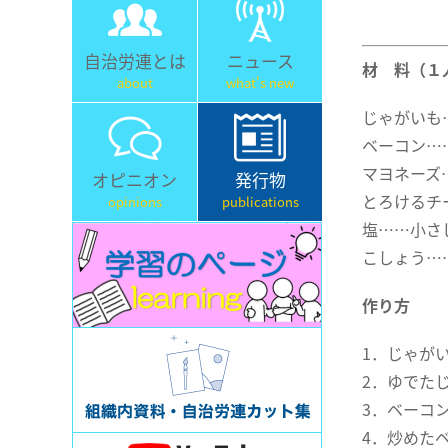
自治労連とは
ニュース
材 料（１
about
what's new
じゃがいも
ベーコン…
マヨネーズ
オピニオン
発行物
とろけるチ
opinions
publications
塩……小さ
こしょう…
作り方
1．じゃが
2．ゆでた
3．ベーコ
4．炒めた