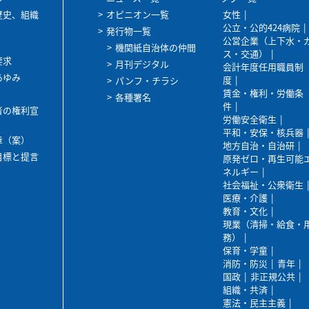
歴史、組織
オピニオン一覧
女性
公立・公的424病院
発行物一覧
公営企業（上下水・
機関紙自治体の仲間
ス・交通）
要求
月刊デジタル
会計年度任用職員制
あゆみ
度
パンフ・チラシ
賃金・権利・労働条
各種署名
件
者の権利宣
労働安全衛生
平和・安保・核兵器
章（案）
地方自治・自治研
目標と提言
原発ゼロ・再生可能
ネルギー
社会福祉・公衆衛生
医療・介護
教育・文化
現業（清掃・給食・
務）
保育・学童
消防・防災
青年
国政
非正規公共
組織・共済
憲法・民主主義