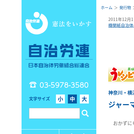
ホーム
発行物
2011年12月
機関紙自治体
03-5978-3580
神奈川・横
小
中
大
文字サイズ
ジャー
おかずにも