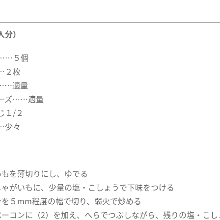
人分）
……５個
…２枚
……適量
ーズ……適量
じ１/２
…少々
いもを薄切りにし、ゆでる
じゃがいもに、少量の塩・こしょうで下味をつける
ンを５mm程度の幅で切り、弱火で炒める
ベーコンに（2）を加え、へらでつぶしながら、残りの塩・こし