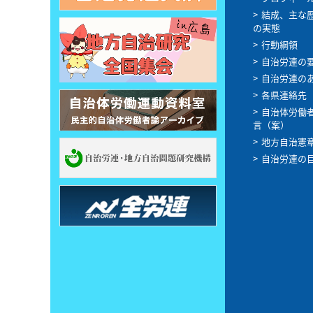
結成、主な
の実態
行動綱領
自治労連の
自治労連の
各県連絡先
自治体労働
言（案）
地方自治憲
自治労連の