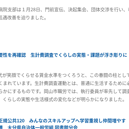
病院支部は１月28日、門前宣伝、決起集会、団体交渉を行い、
処遇改善を迫りました。
要性を再確認 生計費調査でくらしの実態・課題が浮き彫りに
代が笑顔でくらせる賃金水準をつくろうと、この春闘の柱とし
くまれています。生計費調査運動とは、普通に生活するために
らかにするものです。岡山市職労では、執行委員が率先して調
、くらしの実態や生活様式の変化などが明らかになりました。
正規公共120 みんなのスキルアップへ学習重視し仲間増やす
連 大分県自治体一般労組 図書館分会