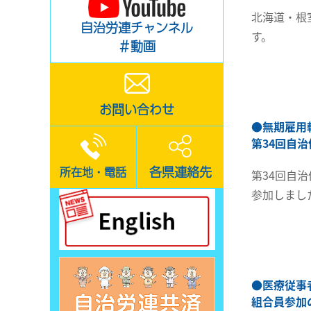
北海道・根
自治労連チャンネル
す。
＃動画
お問い合わせ
●
無期雇用
第34回自
各県連絡先
所在地・電話
第34回自
参加しまし
●
医療従事
組合員参加