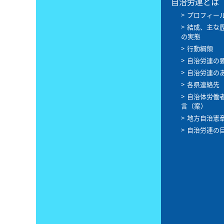
自治労連とは
プロフィー
結成、主な
の実態
行動綱領
自治労連の
自治労連の
各県連絡先
自治体労働
言（案）
地方自治憲
自治労連の