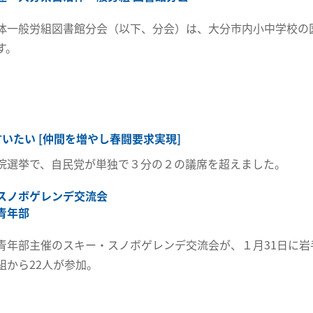
体一般労組図書館分会（以下、分会）は、大分市内小中学校の
す。
言いたい [仲間を増やし春闘要求実現]
院選挙で、自民党が単独で３分の２の議席を超えました。
スノボゲレンデ交流会
青年部
青年部主催のスキー・スノボゲレンデ交流会が、１月31日に岩
組から22人が参加。