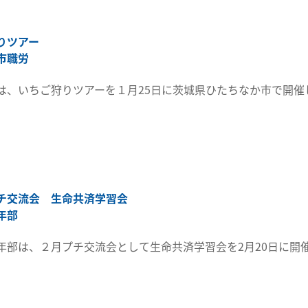
りツアー
市職労
は、いちご狩りツアーを１月25日に茨城県ひたちなか市で開催
チ交流会 生命共済学習会
年部
年部は、２月プチ交流会として生命共済学習会を2月20日に開