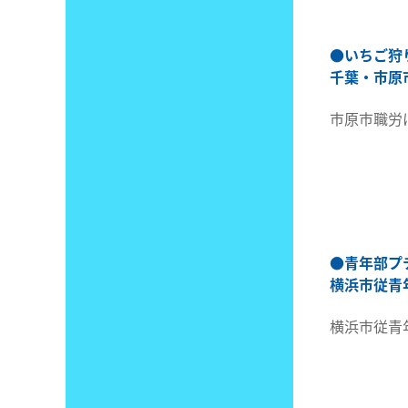
●
いちご狩
千葉・市原
市原市職労
●
青年部プ
横浜市従青
横浜市従青