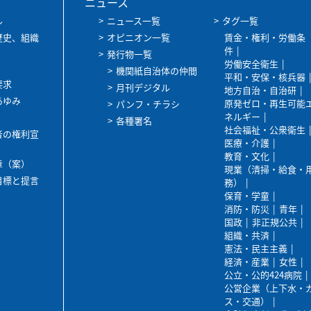
ニュース
ル
ニュース一覧
タグ一覧
歴史、組織
オピニオン一覧
賃金・権利・労働条
件
発行物一覧
労働安全衛生
機関紙自治体の仲間
平和・安保・核兵器
要求
月刊デジタル
地方自治・自治研
あゆみ
原発ゼロ・再生可能
パンフ・チラシ
ネルギー
各種署名
社会福祉・公衆衛生
者の権利宣
医療・介護
教育・文化
章（案）
現業（清掃・給食・
目標と提言
務）
保育・学童
消防・防災
青年
国政
非正規公共
組織・共済
憲法・民主主義
経済・産業
女性
公立・公的424病院
公営企業（上下水・
ス・交通）