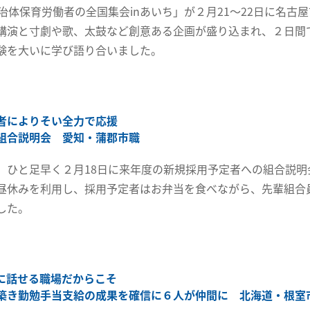
自治体保育労働者の全国集会inあいち」が２月21～22日に名古
講演と寸劇や歌、太鼓など創意ある企画が盛り込まれ、２日間
験を大いに学び語り合いました。
者によりそい全力で応援
組合説明会 愛知・蒲郡市職
、ひと足早く２月18日に来年度の新規採用予定者への組合説明
昼休みを利用し、採用予定者はお弁当を食べながら、先輩組合
した。
に話せる職場だからこそ
築き勤勉手当支給の成果を確信に６人が仲間に 北海道・根室