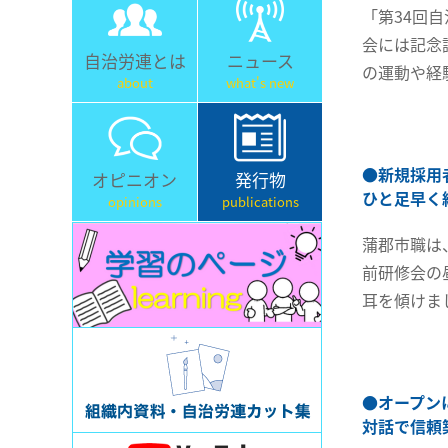
「第34回
会には記念
自治労連とは
ニュース
の運動や経
about
what's new
●
新規採用
オピニオン
発行物
ひと足早く
opinions
publications
蒲郡市職は
前研修会の
耳を傾けま
●
オープン
対話で信頼