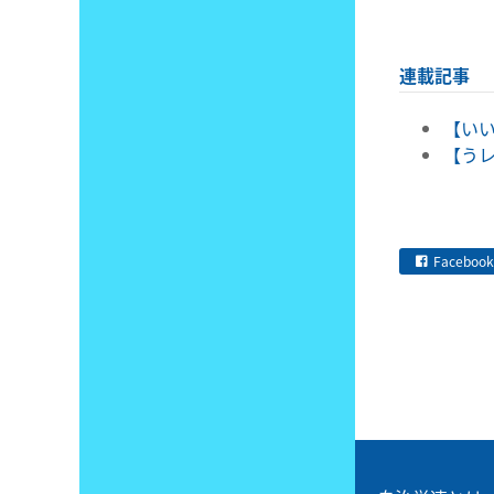
連載記事
【いい
【うレ
Facebook