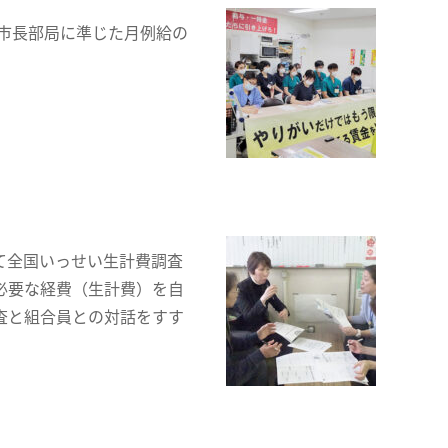
市長部局に準じた月例給の
て全国いっせい生計費調査
必要な経費（生計費）を自
査と組合員との対話をすす