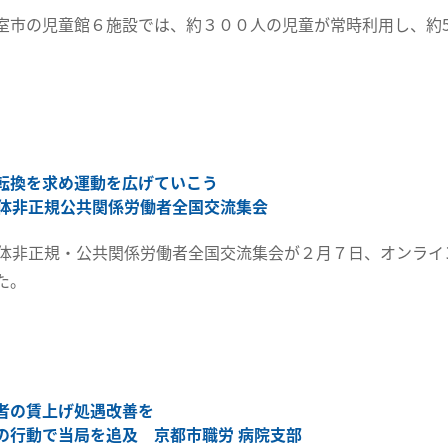
室市の児童館６施設では、約３００人の児童が常時利用し、約5
転換を求め運動を広げていこう
治体非正規公共関係労働者全国交流集会
治体非正規・公共関係労働者全国交流集会が２月７日、オンライ
た。
者の賃上げ処遇改善を
の行動で当局を追及 京都市職労 病院支部