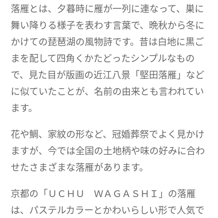
落雁とは、夕暮時に雁が一列に連なって、巣に
舞い降りる様子を表わす言葉で、晩秋から冬に
かけての琵琶湖の風物詩です。昔は白地に黒ご
まを配して四角くかたどったシンプルなもの
で、見た目が版画の近江八景「堅田落雁」など
に似ていたことが、名前の由来とも言われてい
ます。
花や鯛、家紋の形など、冠婚葬祭でよく見かけ
ますが、今では全国の土地柄や味の好みに合わ
せたさまざまな落雁があります。
京都の「ＵＣＨＵ ＷＡＧＡＳＨＩ」の落雁
は、パステルカラーとかわいらしい形で人気で