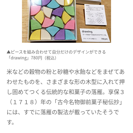
▲ピースを組み合わせて自分だけのデザインができる
「drawing」780円（税込）
米などの穀物の粉と砂糖や水飴などをまぜてあ
わせたものを、さまざまな形の木型に入れて押
し固めてつくる伝統的な和菓子の落雁。享保３
（１７１８）年の「古今名物御前菓子秘伝抄」
には、すでに落雁の製法が載っていたそうで
す。