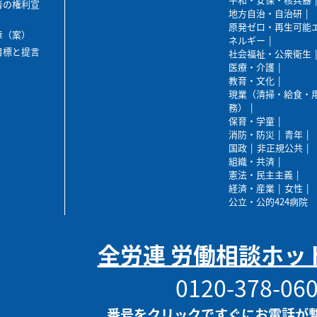
者の権利宣
地方自治・自治研
原発ゼロ・再生可能
章（案）
ネルギー
目標と提言
社会福祉・公衆衛生
医療・介護
教育・文化
現業（清掃・給食・
務）
保育・学童
消防・防災
青年
国政
非正規公共
組織・共済
憲法・民主主義
経済・産業
女性
公立・公的424病院
全労連 労働相談ホッ
0120-378-06
番号をクリックですぐにお電話が