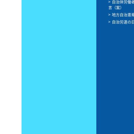
自治体労働
言（案）
地方自治憲
自治労連の