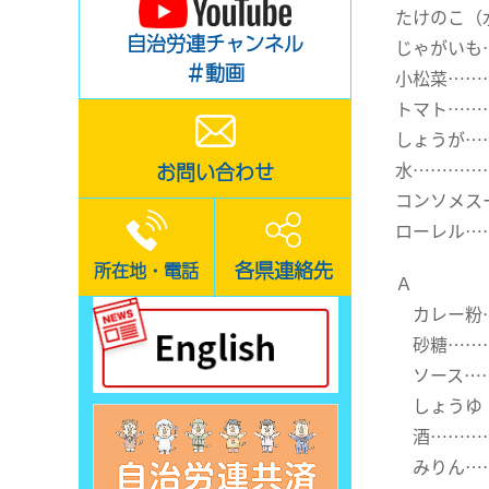
たけのこ（
自治労連チャンネル
じゃがいも
＃動画
小松菜……
トマト……
しょうが…
水……………
お問い合わせ
コンソメス
ローレル……
各県連絡先
所在地・電話
Ａ
カレー粉…
砂糖……
ソース……
しょうゆ
酒………
みりん…