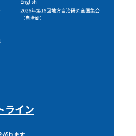
English
2026年第18回地方自治研究全国集会
エ
（自治研）
用
トライン
0
繋がります。