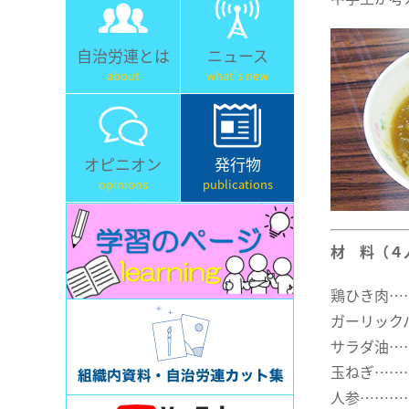
自治労連とは
ニュース
about
what's new
オピニオン
発行物
opinions
publications
材 料（４
鶏ひき肉…
ガーリックパ
サラダ油…
玉ねぎ……
人参………