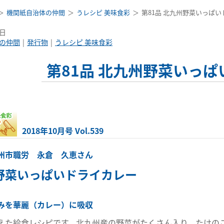
機関紙自治体の仲間
うレシピ 美味食彩
第81品 北九州野菜いっぱ
5日
の仲間
発行物
うレシピ 美味食彩
第81品 北九州野菜いっ
2018年10月号 Vol.539
州市職労 永倉 久恵さん
野菜いっぱいドライカレー
みを華麗（カレー）に吸収
えた給食レシピです。北九州産の野菜がたくさん入り、たけの