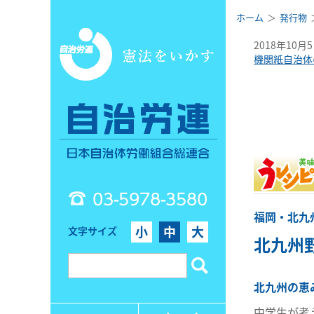
ホーム
発行物
2018年10月
機関紙自治体
03-5978-3580
福岡・北九
小
中
大
文字サイズ
北九州
北九州の恵
中学生が考