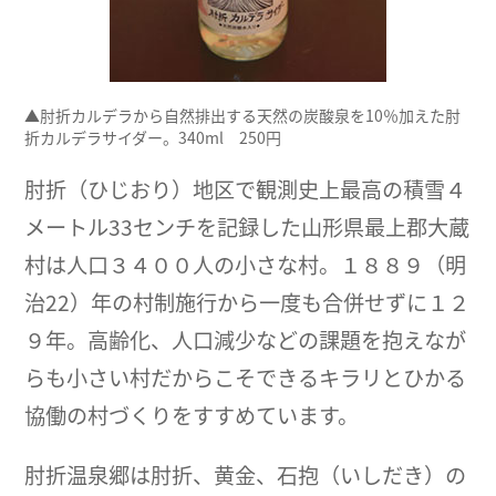
▲肘折カルデラから自然排出する天然の炭酸泉を10％加えた肘
折カルデラサイダー。340ml 250円
肘折（ひじおり）地区で観測史上最高の積雪４
メートル33センチを記録した山形県最上郡大蔵
村は人口３４００人の小さな村。１８８９（明
治22）年の村制施行から一度も合併せずに１２
９年。高齢化、人口減少などの課題を抱えなが
らも小さい村だからこそできるキラリとひかる
協働の村づくりをすすめています。
肘折温泉郷は肘折、黄金、石抱（いしだき）の