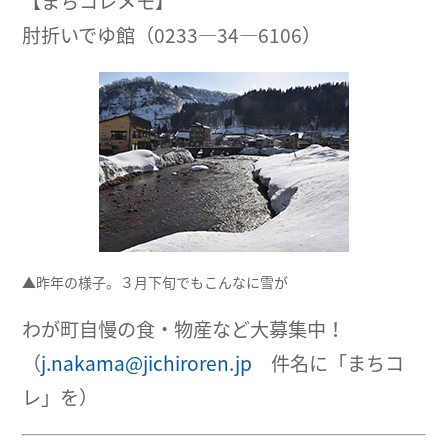
【まちコレメモ】
肘折いでゆ館（0233―34―6106）
▲昨年の様子。３月下旬でもこんなに雪が
わが町自慢の食・物産など大募集中！
（
j.nakama@jichiroren.jp
件名に「まちコ
レ」を）