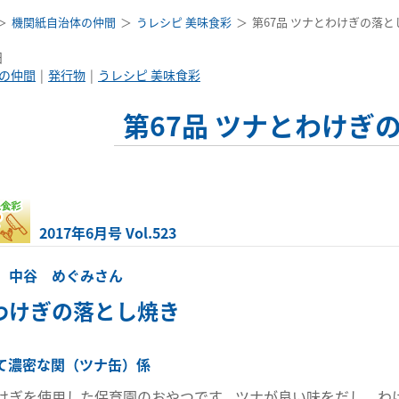
機関紙自治体の仲間
うレシピ 美味食彩
第67品 ツナとわけぎの落と
日
の仲間
発行物
うレシピ 美味食彩
第67品 ツナとわけぎ
2017年6月号 Vol.523
 中谷 めぐみさん
わけぎの落とし焼き
て濃密な関（ツナ缶）係
けぎを使用した保育園のおやつです。ツナが良い味をだし、わ