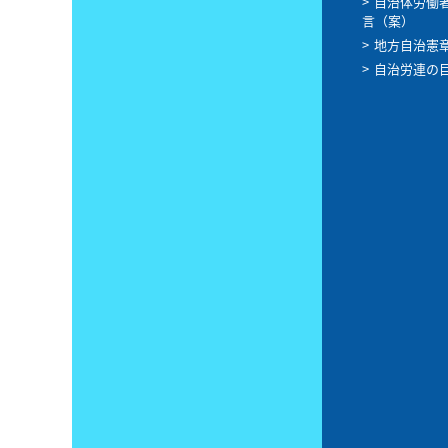
自治体労働
言（案）
地方自治憲
自治労連の