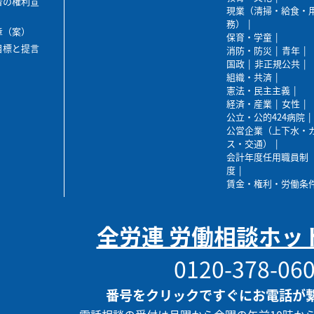
者の権利宣
現業（清掃・給食・
務）
章（案）
保育・学童
目標と提言
消防・防災
青年
国政
非正規公共
組織・共済
憲法・民主主義
経済・産業
女性
公立・公的424病院
公営企業（上下水・
ス・交通）
会計年度任用職員制
度
賃金・権利・労働条
全労連 労働相談ホッ
0120-378-06
番号をクリックですぐにお電話が