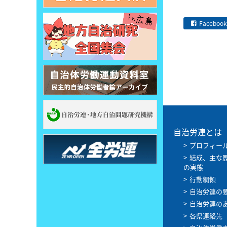
Facebook
自治労連とは
プロフィー
結成、主な
の実態
行動綱領
自治労連の
自治労連の
各県連絡先