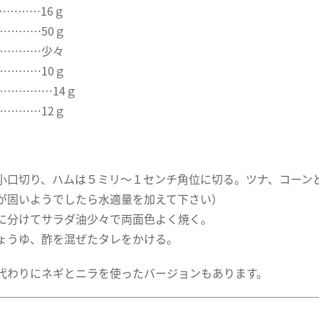
…………16ｇ
…………50ｇ
…………少々
…………10ｇ
……………14ｇ
…………12ｇ
小口切り、ハムは５ミリ～１センチ角位に切る。ツナ、コーン
が固いようでしたら水適量を加えて下さい）
に分けてサラダ油少々で両面色よく焼く。
ょうゆ、酢を混ぜたタレをかける。
代わりにネギとニラを使ったバージョンもあります。