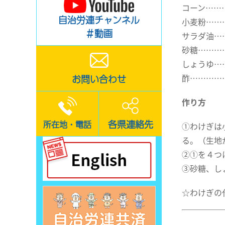
コーン……
自治労連チャンネル
小麦粉……
＃動画
サラダ油…
砂糖………
しょうゆ…
酢…………
お問い合わせ
作り方
各県連絡先
所在地・電話
①わけぎは
る。（生地
②①を４つ
③砂糖、し
☆わけぎの