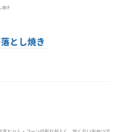
し焼き
の落とし焼き
けぎとハム・コーンの彩りがよく、甘くないおやつで