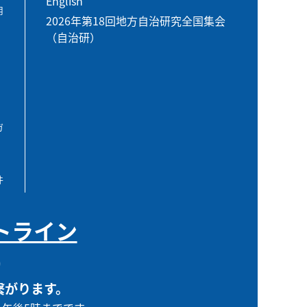
English
用
2026年第18回地方自治研究全国集会
（自治研）
ガ
件
トライン
0
繋がります。