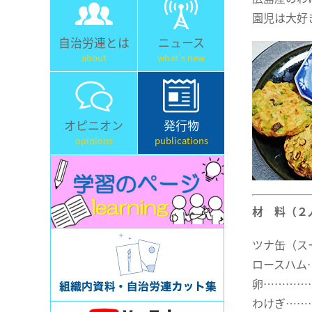
園児は大好
自治労連とは
ニュース
about
what's new
オピニオン
発行物
opinions
publications
材 料（２
ツナ缶（ス
ロースハム
卵…………
わけぎ……