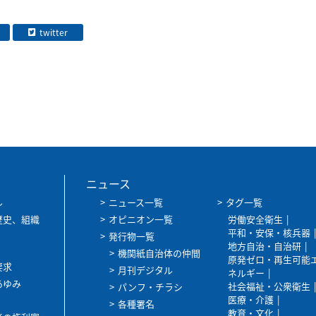
twitter
ニュース
ル
ニュース一覧
タグ一覧
歴史、組織
オピニオン一覧
労働安全衛生
平和・安保・核兵器
発行物一覧
地方自治・自治研
機関紙自治体の仲間
原発ゼロ・再生可能
要求
月刊デジタル
ネルギー
あゆみ
社会福祉・公衆衛生
パンフ・チラシ
医療・介護
各種署名
教育・文化