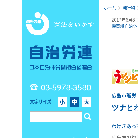
ホーム
発行物
2017年6月8
機関紙自治体
03-5978-3580
広島市職労
小
中
大
文字サイズ
ツナと
わけぎあっ
広島産のわ