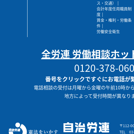
ス・交通）
会計年度任用職員制
度
賃金・権利・労働条
件
労働安全衛生
全労連 労働相談ホッ
0120-378-06
番号をクリックですぐにお電話が
電話相談の受付は月曜から金曜の午前10時か
地方によって受付時間が異なり
〒112-
TEL
03