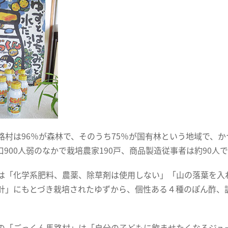
路村は96％が森林で、そのうち75％が国有林という地域で、
口900人弱のなかで栽培農家190戸、商品製造従事者は約90人
は「化学系肥料、農薬、除草剤は使用しない」「山の落葉を入れ
針」にもとづき栽培されたゆずから、個性ある４種のぽん酢、
。
の「ごっくん馬路村」は「自分の子どもに飲ませたくなるジュ