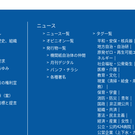
ニュース
ル
ニュース一覧
タグ一覧
歴史、組織
オピニオン一覧
平和・安保・核兵器
地方自治・自治研
発行物一覧
原発ゼロ・再生可能
機関紙自治体の仲間
ネルギー
要求
月刊デジタル
社会福祉・公衆衛生
あゆみ
医療・介護
パンフ・チラシ
教育・文化
各種署名
現業（清掃・給食・
者の権利宣
務）
保育・学童
章（案）
消防・防災
青年
目標と提言
国政
非正規公共
組織・共済
憲法・民主主義
経済・産業
女性
公立・公的424病院
公営企業（上下水・