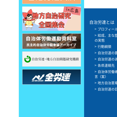
自治労連とは
プロフィー
結成、主な
の実態
行動綱領
自治労連の
自治労連の
各県連絡先
自治体労働
言（案）
地方自治憲
自治労連の