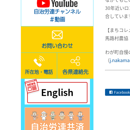
30年近い
自治労連チャンネル
合していま
＃動画
【まちコレ
馬路村農協 
お問い合わせ
わが町自慢
（
j.nakama
各県連絡先
所在地・電話
Facebook