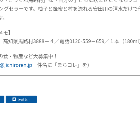
ロングセラーです。柚子と蜂蜜と村を流れる安田川の清水だけで
す。
メモ】
高知県馬路村3888－４／電話0120-559－659／１本（180
の食・物産など大募集中！
@jichiroren.jp
件名に「まちコレ」を）
twitter