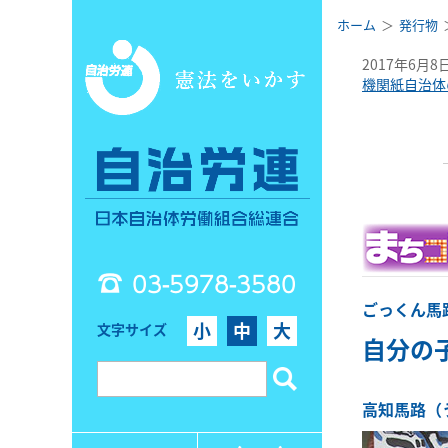
ホーム
発行物
2017年6月8
機関紙自治体
03-5978-3580
ごっくん馬
小
中
大
文字サイズ
自分の
高知馬路（