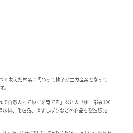
かつて栄えた林業に代わって柚子が主力産業となって
です。
て自然の力でゆずを育てる」などの「ゆず部会190
調味料、化粧品、ゆずしぼりなどの商品を製造販売
ース」をコンセプトに試行をくり返した末に生まれた