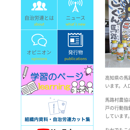
自治労連とは
ニュース
about
what's new
オピニオン
発行物
opinions
publications
高知県の馬
います。人
馬路村農協
戸の行動指
しています
なかでもこ