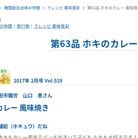
機関紙自治体の仲間
うレシピ 美味食彩
第63品 ホキのカレー 風味焼
日
の仲間
発行物
うレシピ 美味食彩
第63品 ホキのカレー
2017年 2月号 Vol.519
田市職労 山口 恵さん
カレー 風味焼き
補給（ホキュウ）だね
ホキもカレー風味でパンチがきいて子ども たちも大好きです