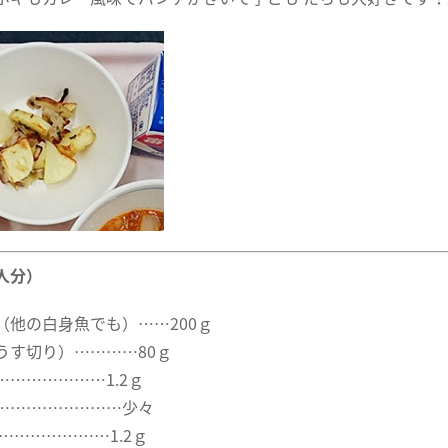
人分）
（他の白身魚でも）……200ｇ
うす切り）…………80ｇ
…………………1.2ｇ
……………………少々
…………………1.2ｇ