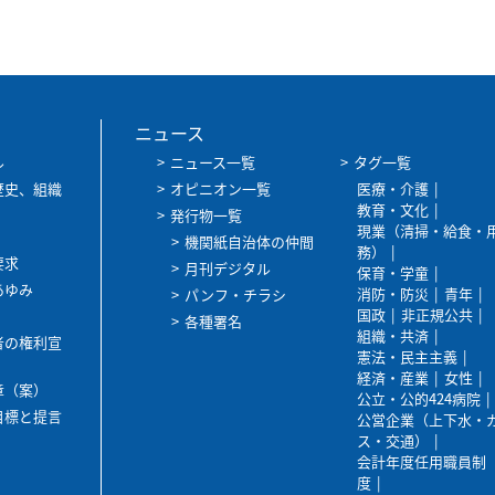
ニュース
ル
ニュース一覧
タグ一覧
歴史、組織
オピニオン一覧
医療・介護
教育・文化
発行物一覧
現業（清掃・給食・
機関紙自治体の仲間
務）
要求
月刊デジタル
保育・学童
あゆみ
消防・防災
青年
パンフ・チラシ
国政
非正規公共
各種署名
組織・共済
者の権利宣
憲法・民主主義
経済・産業
女性
章（案）
公立・公的424病院
目標と提言
公営企業（上下水・
ス・交通）
会計年度任用職員制
度