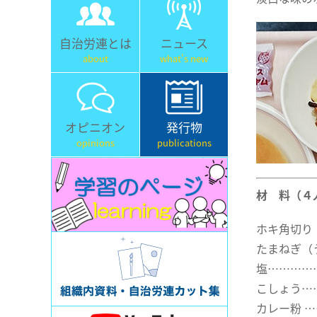
自治労連とは
ニュース
about
what's new
オピニオン
発行物
opinions
publications
材 料（４
ホキ角切り
たまねぎ（
塩…………
こしょう…
カレー粉 …