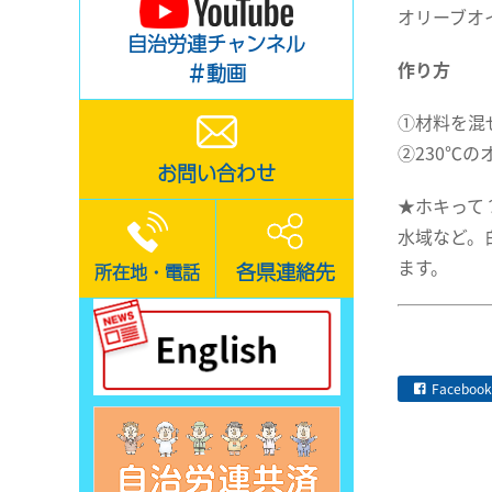
オリーブオ
自治労連チャンネル
作り方
＃動画
①材料を混
②230℃
お問い合わせ
★ホキって
水域など。
ます。
各県連絡先
所在地・電話
Facebook