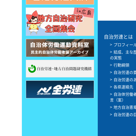
自治労連とは
プロフィー
結成、主な
の実態
行動綱領
自治労連の
自治労連の
各県連絡先
自治体労働
言（案）
地方自治憲
自治労連の