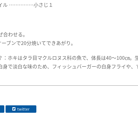
イル ……………小さじ１
ぜ合わせる。
のオーブンで20分焼いてできあがり。
？：ホキはタラ目マクルロヌス科の魚で、体長は40～100㎝
白身で淡白な味のため、フィッシュバーガーの白身フライや、
twitter