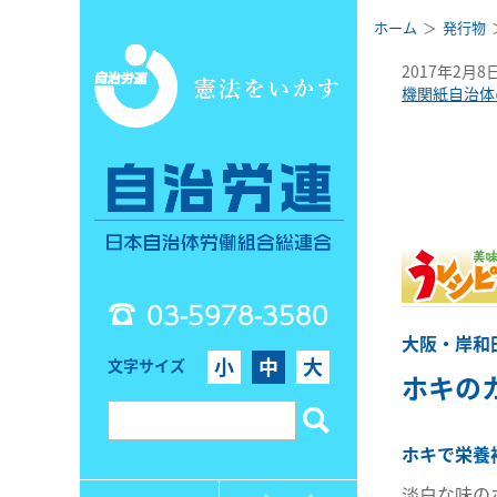
ホーム
発行物
2017年2月8
機関紙自治体
03-5978-3580
大阪・岸和
小
中
大
文字サイズ
ホキの
ホキで栄養
淡白な味の