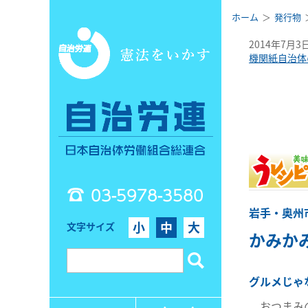
ホーム
発行物
2014年7月3
機関紙自治体
03-5978-3580
岩手・奥州
小
中
大
文字サイズ
かみか
グルメじゃ
おつまみの