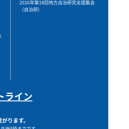
2026年第18回地方自治研究全国集会
（自治研）
ガ
トライン
0
繋がります。
ら午後5時までです。