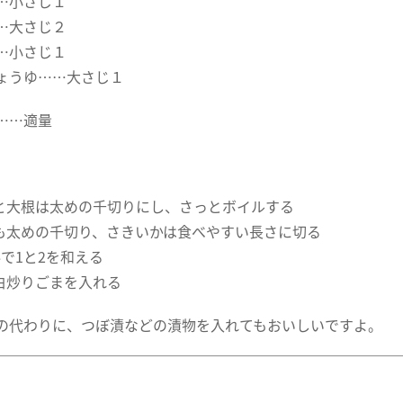
…小さじ１
…大さじ２
…小さじ１
ょうゆ……大さじ１
……適量
んと大根は太めの千切りにし、さっとボイルする
りも太めの千切り、さきいかは食べやすい長さに切る
料で1と2を和える
に白炒りごまを入れる
の代わりに、つぼ漬などの漬物を入れてもおいしいですよ。