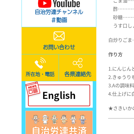
ごま油…
酢………
自治労連チャンネル
砂糖……
＃動画
うす口し
白炒りごま
お問い合わせ
作り方
1.にんじ
各県連絡先
所在地・電話
2.きゅう
3.Aの調味
4.仕上げ
★さきいか