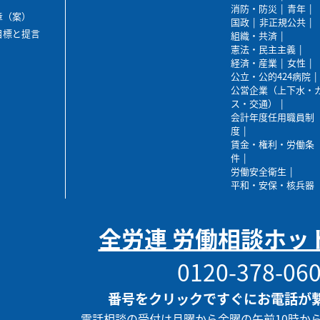
消防・防災
青年
章（案）
国政
非正規公共
目標と提言
組織・共済
憲法・民主主義
経済・産業
女性
公立・公的424病院
公営企業（上下水・
ス・交通）
会計年度任用職員制
度
賃金・権利・労働条
件
労働安全衛生
平和・安保・核兵器
全労連 労働相談ホッ
0120-378-06
番号をクリックですぐにお電話が
電話相談の受付は月曜から金曜の午前10時か