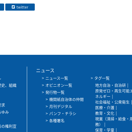
twitter
ニュース
ル
ニュース一覧
タグ一覧
歴史、組織
オピニオン一覧
地方自治・自治研
原発ゼロ・再生可能
発行物一覧
ネルギー
機関紙自治体の仲間
社会福祉・公衆衛生
要求
月刊デジタル
医療・介護
あゆみ
教育・文化
パンフ・チラシ
現業（清掃・給食・
各種署名
務）
者の権利宣
保育・学童