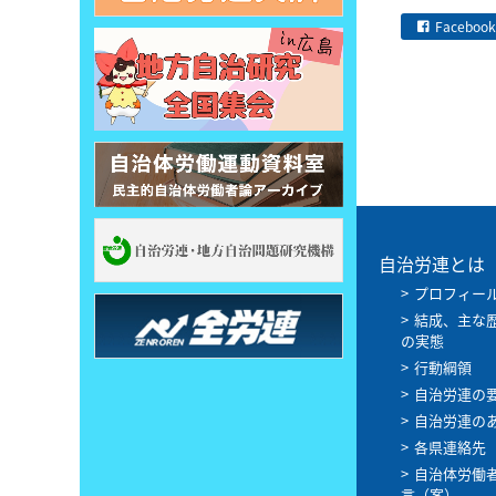
Facebook
自治労連とは
プロフィー
結成、主な
の実態
行動綱領
自治労連の
自治労連の
各県連絡先
自治体労働
言（案）