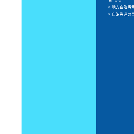
地方自治憲
自治労連の