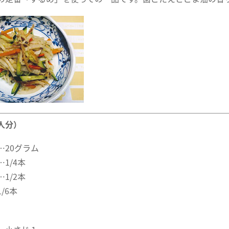
人分）
…20グラム
1/4本
1/2本
/6本