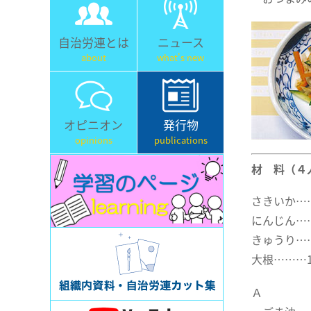
自治労連とは
ニュース
about
what's new
オピニオン
発行物
opinions
publications
材 料（４
さきいか…
にんじん……
きゅうり……
大根………1
Ａ