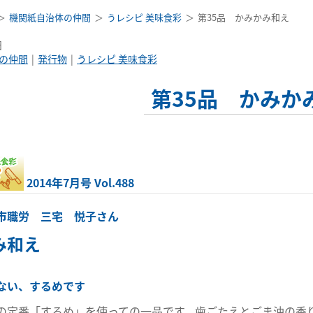
機関紙自治体の仲間
うレシピ 美味食彩
第35品 かみかみ和え
日
の仲間
発行物
うレシピ 美味食彩
第35品 かみか
2014年7月号 Vol.488
市職労 三宅 悦子さん
み和え
ない、するめです
定番「するめ」を使っての一品です。歯ごたえとごま油の香