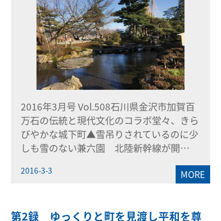
2016年3月号 Vol.508石川県金沢市加賀百
万石の伝統と現代文化のコラボ堂々、きら
びやかな城下町▲雪吊りされているのに少
しも雪のない兼六園 北陸新幹線が開…
2016-3-3
MORE
第2録 ゆっくりと町を見渡し平和を尊