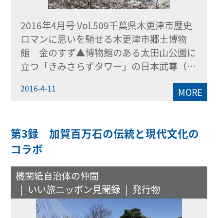
2016年4月号 Vol.509千葉県木更津市歴史
ロマンに思いを馳せる木更津市郷土博物
館 金のすず▲博物館のある太田山公園に
立つ「きみさらずタワー」の日本武尊（…
2016-4-11
MORE
第3録 加賀百万石の伝統と現代文化の
コラボ
機関紙自治体の仲間
いい旅ニッポン見聞録
発行物