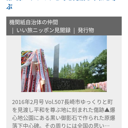
ぶ
機関紙自治体の仲間
いい旅ニッポン見聞録
発行物
2016年2月号 Vol.507長崎市ゆっくりと町
を見渡し平和を尊ぶ地に刻まれた傷跡▲爆
心地公園にある黒い御影石で作られた原爆
落下中心碑。その周りには全国の思い…