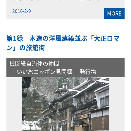
2016-2-9
MORE
第1録 木造の洋風建築並ぶ「大正ロマ
ン」の旅館街
機関紙自治体の仲間
いい旅ニッポン見聞録
発行物