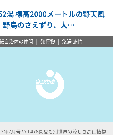
52湯 標高2000メートルの野天風
、 野鳥のさえずり、大…
紙自治体の仲間
発行物
悠湯 旅情
013年7月号 Vol.476真夏も別世界の涼しさ高山植物