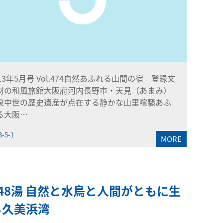
013年5月号 Vol.474自然あふれる山間の宿 登録文
財の和風旅館大阪府河内長野市・天見（あまみ）
泉中世の歴史遺産が点在する静かな山里喧騒あふ
る大阪…
3-5-1
MORE
48湯 自然と水鳥と人間がともに生
る久美浜湾