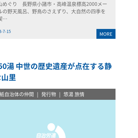
山めぐり 長野県小諸市・高峰温泉標高2000メー
ルの野天風呂、野鳥のさえずり、大自然の四季を
喫…
3-7-15
MORE
50湯 中世の歴史遺産が点在する静
な山里
紙自治体の仲間
発行物
悠湯 旅情