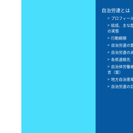
自治労連とは
プロフィー
結成、主な
の実態
行動綱領
自治労連の
自治労連の
各県連絡先
自治体労働
言（案）
地方自治憲
自治労連の