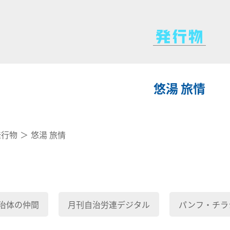
悠湯 旅情
発行物
悠湯 旅情
治体の仲間
月刊自治労連デジタル
パンフ・チラ