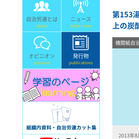
第153
自治労連とは
ニュース
上の炭
about
what's new
機関紙自
オピニオン
発行物
opinions
publications
2013年