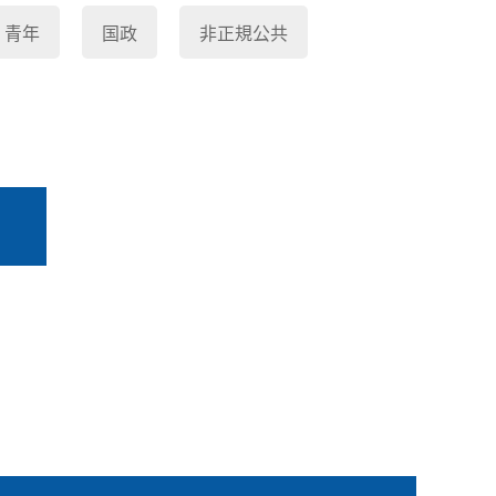
青年
国政
非正規公共
る