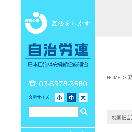
HOME
03-5978-3580
小
中
大
文字サイズ
機関紙自