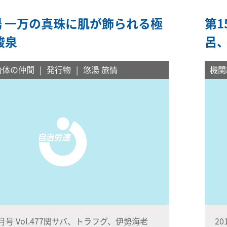
湯 一万の真珠に肌が飾られる極
第1
酸泉
呂
治体の仲間
発行物
悠湯 旅情
機関
8月号 Vol.477関サバ、トラフグ、伊勢海老
2