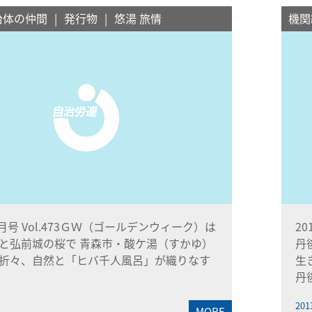
治体の仲間
発行物
悠湯 旅情
機関
4月号 Vol.473ＧＷ（ゴールデンウィーク）は
2
と弘前城の桜で 青森市・酸ケ湯（すかゆ）
丹
折々、自然と「ヒバ千人風呂」が織りなす
生
丹
201
MORE