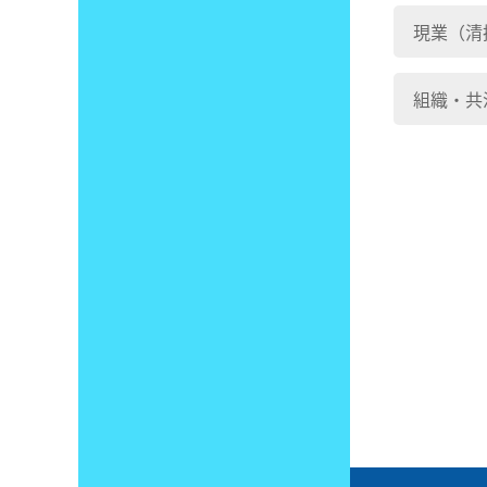
現業（清
組織・共