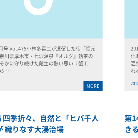
6月号 Vol.475小林多喜二が逗留した宿「福元
2
奈川県厚木市・七沢温泉『オルグ』執筆の
化
そかに守り続けた館主の熱い思い『蟹工
温
ら…
れ
201
MORE
湯 四季折々、自然と「ヒバ千人
第1
が 織りなす大湯治場
き