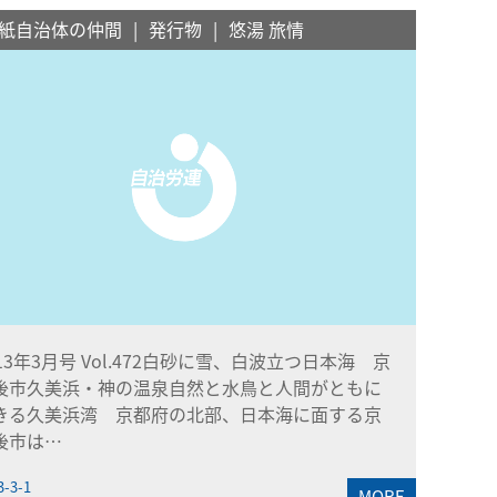
紙自治体の仲間
発行物
悠湯 旅情
013年3月号 Vol.472白砂に雪、白波立つ日本海 京
後市久美浜・神の温泉自然と水鳥と人間がともに
きる久美浜湾 京都府の北部、日本海に面する京
後市は…
3-3-1
MORE