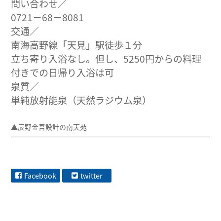
問い合わせ／
0721−68−8081
交通／
南海高野線「天見」駅徒歩１分
立ち寄り入浴なし。但し、5250円からの料理
付きでの日帰り入浴は可
泉質／
単純放射能泉（天然ラジウム泉）
▲辰野金吾設計の南天苑
Facebook
twitter