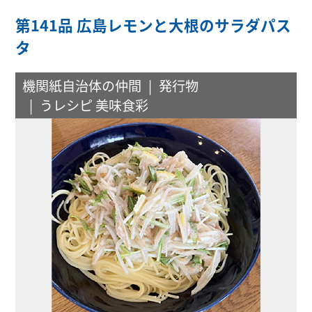
第141品 広島レモンと大根のサラダパス
タ
機関紙自治体の仲間
発行物
うレシピ 美味食彩