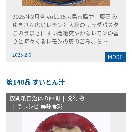
2025年2月号 Vol.615広島市職労 藤田 み
ゆきさん広島レモンと大根のサラダパスタ
このうまさにオレ悶絶爽やかなレモンの香
りと時々くるレモンの皮の苦み、ち…
2025-2-6
MORE
第140品 すいとん汁
機関紙自治体の仲間
発行物
うレシピ 美味食彩