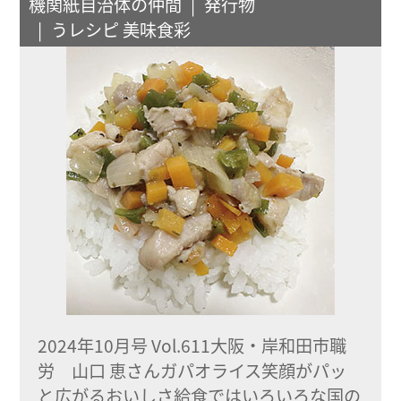
機関紙自治体の仲間
発行物
うレシピ 美味食彩
2024年10月号 Vol.611大阪・岸和田市職
労 山口 恵さんガパオライス笑顔がパッ
と広がるおいしさ給食ではいろいろな国の