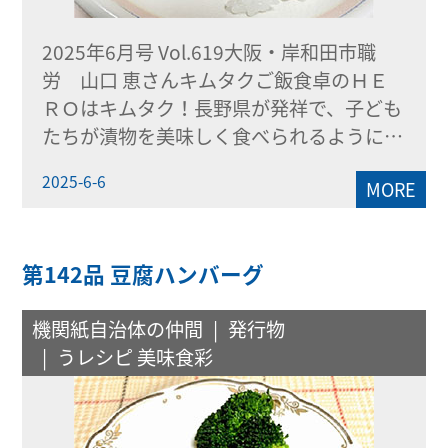
2025年6月号 Vol.619大阪・岸和田市職
労 山口 恵さんキムタクご飯食卓のＨＥ
ＲＯはキムタク！長野県が発祥で、子ども
たちが漬物を美味しく食べられるように…
2025-6-6
MORE
第142品 豆腐ハンバーグ
機関紙自治体の仲間
発行物
うレシピ 美味食彩