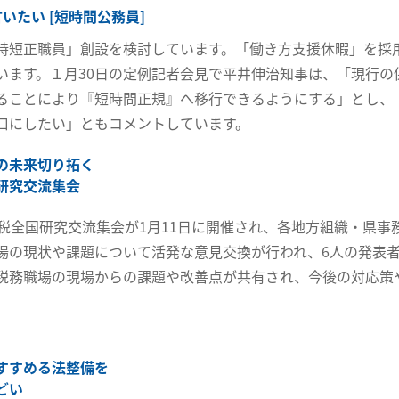
いたい [短時間公務員]
時短正職員」創設を検討しています。「働き方支援休暇」を採
います。１月30日の定例記者会見で平井伸治知事は、「現行
ることにより『短時間正規』へ移行できるようにする」とし、
口にしたい」ともコメントしています。
の未来切り拓く
研究交流集会
方税全国研究交流集会が1月11日に開催され、各地方組織・県事
場の現状や課題について活発な意見交換が行われ、6人の発表
税務職場の現場からの課題や改善点が共有され、今後の対応策
。
すすめる法整備を
どい