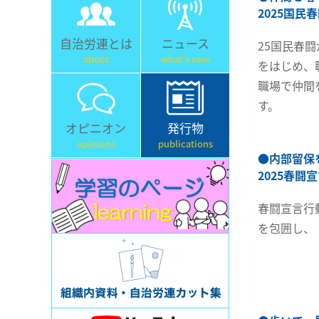
2025国民
自治労連とは
ニュース
25国民春
about
what's new
をはじめ、
職場で仲間
す。
オピニオン
発行物
opinions
publications
●
内部留保
2025春闘
春闘宣言行
を包囲し、