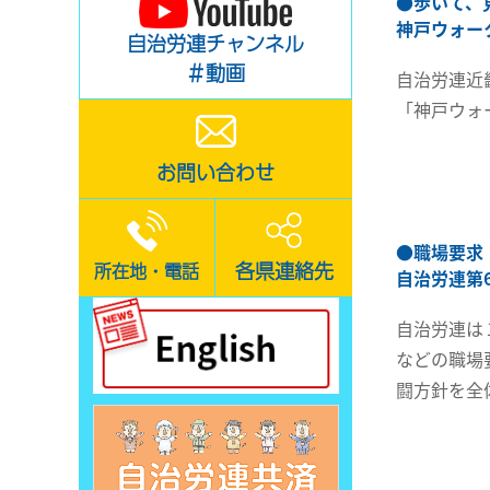
●
歩いて、
神戸ウォー
自治労連チャンネル
＃動画
自治労連近
「神戸ウォ
お問い合わせ
●
職場要求
各県連絡先
所在地・電話
自治労連第
自治労連は
などの職場
闘方針を全