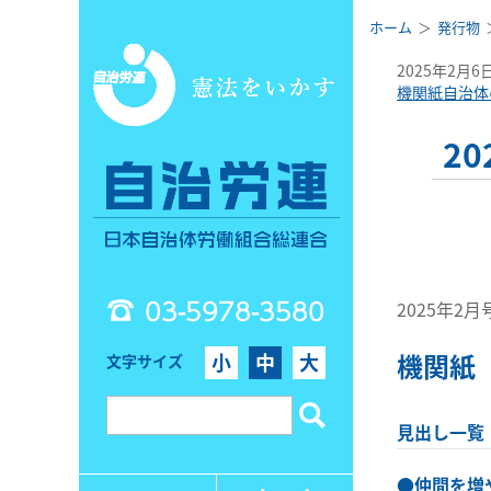
ホーム
発行物
2025年2月6
機関紙自治体
2
03-5978-3580
2025年2月号 
機関紙
小
中
大
文字サイズ
見出し一覧
●
仲間を増