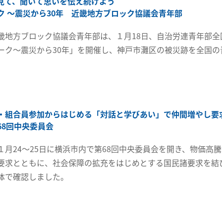
見て、聞いて思いを伝え続けよう
ク ～震災から30年 近畿地方ブロック協議会青年部
畿地方ブロック協議会青年部は、１月18日、自治労連青年部全
ーク～震災から30年」を開催し、神戸市灘区の被災跡を全国の
・組合員参加からはじめる「対話と学びあい」で仲間増やし要
68回中央委員会
１月24～25日に横浜市内で第68回中央委員会を開き、物価高
要求とともに、社会保障の拡充をはじめとする国民諸要求を結び
体で確認しました。