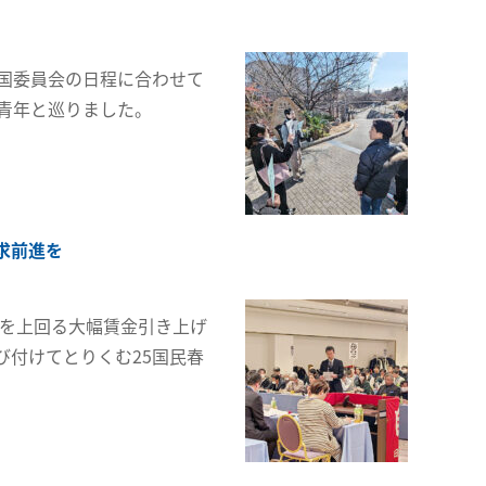
国委員会の日程に合わせて
青年と巡りました。
求前進を
騰を上回る大幅賃金引き上げ
付けてとりくむ25国民春