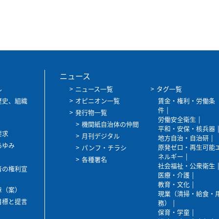
ニュース
ル
ニュース一覧
タグ一覧
歴史、組織
オピニオン一覧
賃金・権利・労働条
件
発行物一覧
労働安全衛生
機関紙自治体の仲間
平和・安保・核兵器
要求
月刊デジタル
地方自治・自治研
あゆみ
原発ゼロ・再生可能
パンフ・チラシ
ネルギー
各種署名
社会福祉・公衆衛生
者の権利宣
医療・介護
教育・文化
章（案）
現業（清掃・給食・
目標と提言
務）
保育・学童