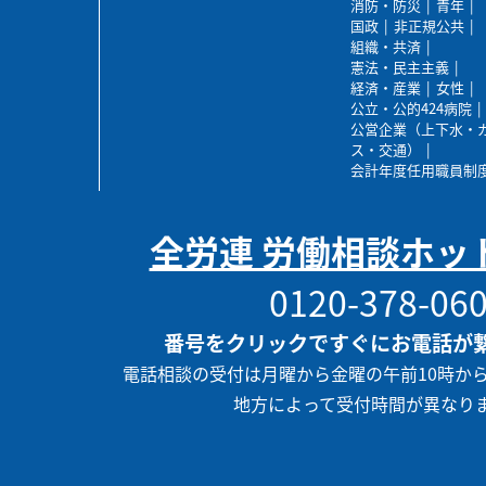
消防・防災
青年
国政
非正規公共
組織・共済
憲法・民主主義
経済・産業
女性
公立・公的424病院
公営企業（上下水・
ス・交通）
会計年度任用職員制
全労連 労働相談ホッ
0120-378-06
番号をクリックですぐにお電話が
電話相談の受付は月曜から金曜の午前10時か
地方によって受付時間が異なり