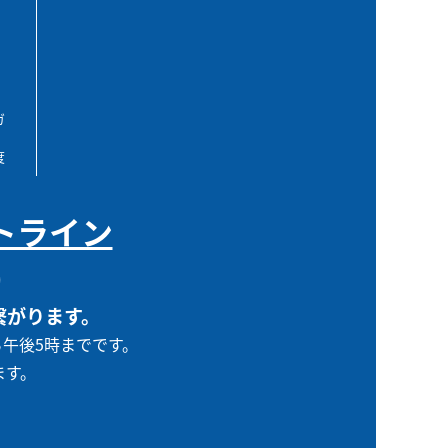
ガ
度
トライン
0
繋がります。
ら午後5時までです。
ます。