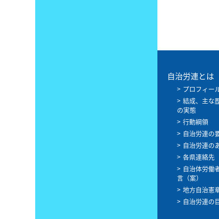
自治労連とは
プロフィー
結成、主な
の実態
行動綱領
自治労連の
自治労連の
各県連絡先
自治体労働
言（案）
地方自治憲
自治労連の