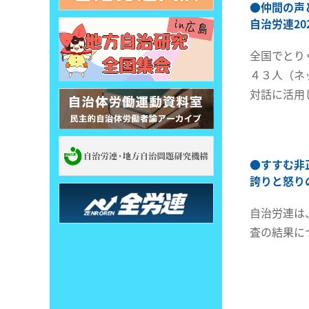
●
仲間の声
自治労連2
全国でとり
４３人（ネ
対話に活用
●
すすむ非
誇りと怒り
自治労連は
査の結果に