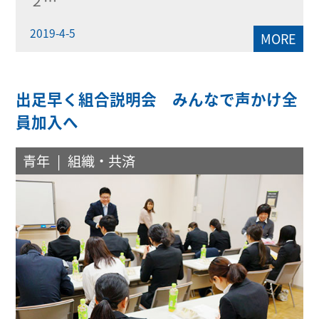
２…
2019-4-5
MORE
出足早く組合説明会 みんなで声かけ全
員加入へ
青年
組織・共済