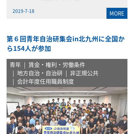
2019-7-18
MORE
第６回青年自治研集会in北九州に全国か
ら154人が参加
青年
賃金・権利・労働条件
地方自治・自治研
非正規公共
会計年度任用職員制度