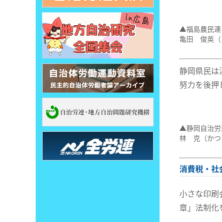
▲福島農民連
亀田 俊英（
静岡県民は
努力を後押
▲静岡自治労
林 克（かつ
消費税・社
小さな印刷
章」法制化