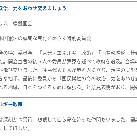
政治、力をあわせ変えましょう
ラム 模擬国会
本国憲法の誠実な実行をめざす特別委員会
会の特別委員会。「原発・エネルギー政策」「消費税増税・社
た。開会宣言の後６人の委員が意見を述べて政府を追及。会場
が飛び交いました。住民代表６人が参考人に立ち、現場の実態
きな拍手。最後に委員から「国民犠牲の今の政治、力をあわせ
れる地域、日本をつくるために頑張る」と意見表明があり、閉
ルギー政策
は深刻かつ異質。悲観して自ら命を絶った仲間もいました。農
たしてほしい。