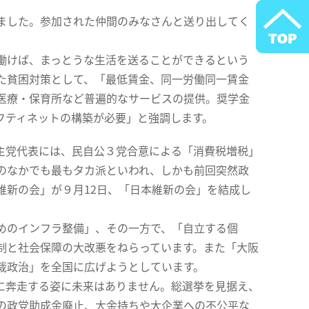
しました。参加された仲間のみなさんと送り出してく
働けば、まっとうな生活を送ることができるという
た貧困対策として、「最低賃金、同一労働同一賃金
医療・保育所など普遍的なサービスの提供。奨学金
フティネットの構築が必要」と強調します。
主党代表には、民自公３党合意による「消費税増税」
のなかでも最もタカ派といわれ、しかも前回突然政
維新の会」が９月12日、「日本維新の会」を結成し
めのインフラ整備」、その一方で、「自立する個
制と社会保障の大改悪をねらっています。また「大阪
裁政治」を全国に広げようとしています。
に奔走する姿に未来はありません。総選挙を見据え、
の政党助成金廃止、大金持ちや大企業への不公平な