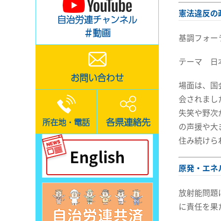
憲法違反の
自治労連チャンネル
＃動画
基調フォー
テーマ 日
お問い合わせ
場面は、国
会されまし
失笑や野次
各県連絡先
所在地・電話
の声援や大
住み続けら
原発・エネ
放射能問題
に責任を果