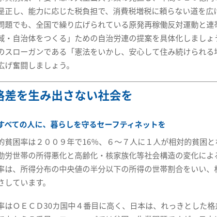
是正し、能力に応じた税負担で、消費税増税に頼らない道を広
問題でも、全国で繰り広げられている原発再稼働反対運動と連
域・自治体をつくる」ための自治労連の提案を具体化しましょ
のスローガンである「憲法をいかし、安心して住み続けられる
広げ奮闘しましょう。
格差を生み出さない社会を
すべての人に、暮らしを守るセーフティネットを
的貧困率は２００９年で16％、６〜７人に１人が相対的貧困と
勤労世帯の所得悪化と高齢化・核家族化等社会構造の変化によ
率は、所得分布の中央値の半分以下の所得の世帯割合をいい、
さしています。
率はＯＥＣＤ30カ国中４番目に高く、日本は、れっきとした