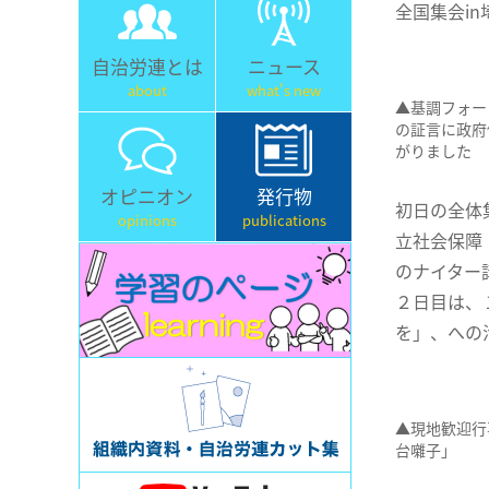
全国集会i
自治労連とは
ニュース
about
what's new
▲基調フォー
の証言に政府
がりました
オピニオン
発行物
初日の全体
opinions
publications
立社会保障
のナイター
２日目は、
を」、への
▲現地歓迎行
台囃子」