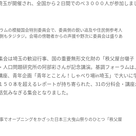
n埼玉が開催され、全国から２日間でのべ３０００人が参加しま
ラムの模擬国会特別委員会で、委員側の鋭い追及や住民側参考人
側もタジタジ。会場の傍聴者からの声援や野次に委員会は盛りあ
集会は埼玉の歓迎行事、国の重要無形文化財の「秩父屋台囃子
・人口問題研究所の阿部彩さんが記念講演。基調フォーラムは
講座、青年企画「青年とことん！しゃべり場in埼玉」で大いに
１５０本を超えるレポートが持ち寄られた、31の分科会・講
活気みなぎる集会となりました。
事でオープニングをかざった日本三大曳山祭りのひとつ「秩父屋