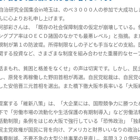
方自治研究全国集会in埼玉は、のべ３０００人の参加で大成功
んに心よりお礼申し上げます。
阿部彩さんは、「既存の社会保障制度の仮定が崩壊している。
ングプア率はＯＥＣＤ諸国のなかでも最悪レベル」と指摘。ま
規制が第１の防波堤。所得制限なしの子ども手当などの支給。
関する投資など、さまざまな制度を組み合わせた重層的なセー
活まもれ、貧困と格差をなくせ」の声は切実です。しかし、民
し、原発を再稼働した野田首相が再選。自民党総裁は、自民党
した安倍晋三元首相を選出。また橋下徹大阪市長率いる「大阪
提案する「維新八策」は、「大企業には、国際競争力に勝つた
下で「労働市場の流動化や生活保護の有期制導入」など労働法
活動制限」条例をはじめ大阪で強行している「恐怖政治」「独
民主党政権が国民に背を向け、アメリカと財界いいなりの政治
事費削減、不要不急の大型公共事業の見直し、年間３２０億円