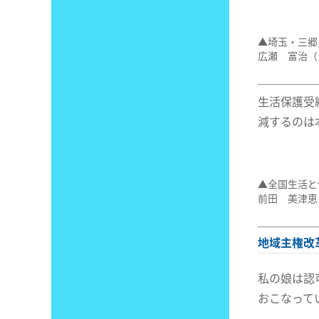
▲埼玉・三郷
広瀬 富治（
生活保護受
減するのは
▲全国生活と
前田 美津恵
地域主権改
私の娘は認
おこなって