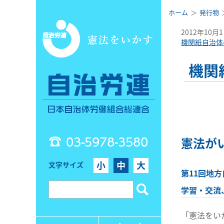
ホーム
発行物
2012年10月
機関紙自治体
機関
03-5978-3580
憲法が
小
中
大
文字サイズ
第11回地
学習・交流
「憲法をい