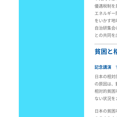
優遇税制を
エネルギー
をいかす地
自治研集会
との共同を
貧困と
記念講演 
日本の相対
の原因は、
相対的貧困
ない状況を
日本の貧困