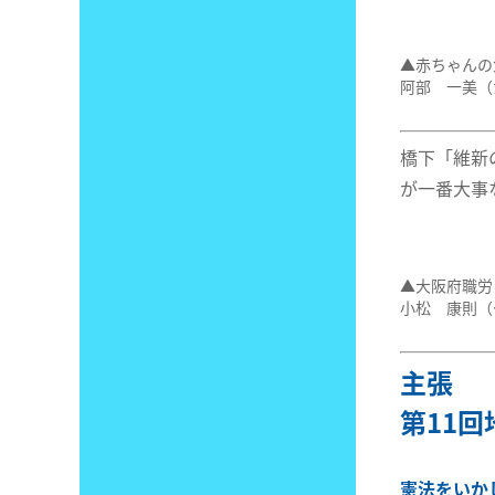
▲赤ちゃんの
阿部 一美（
橋下「維新
が一番大事
▲大阪府職労
小松 康則（
主張
第11
憲法をいか