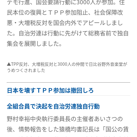
デモ行進、国会要請行動に3000人が参加。住
民本位の復興とＴＰＰ参加阻止、社会保障改
悪・大増税反対を国会内外でアピールしまし
た。自治労連は行動に先がけて総務省前で独自
集会を展開しました。
▲TPP反対、大増税反対と3000人の仲間で日比谷野外音楽堂が
うめつくされました
日本を壊すＴＰＰ参加は撤回しろ
全組合員で決起を自治労連独自行動
野村幸裕中央執行委員長の主催者あいさつの
後、情勢報告をした猿橋均書記長は「国公の賃