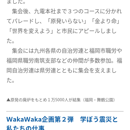
ました。
集会後、九電本社まで３つのコースに分かれ
てパレードし、「原発いらない」「金より命」
「世界を変えよう」と市民にアピールしまし
た。
集会には九州各県の自治労連と福岡市職労や
福岡県職労南筑支部などの仲間が多数参加。福
岡自治労連は県労連とともに集会を支えまし
た。
▲原発の廃炉をもとめ１万5000人が結集（福岡・舞鶴公園）
ＷakaＷaka企画第２弾 学ぼう震災と
私たちの仕事