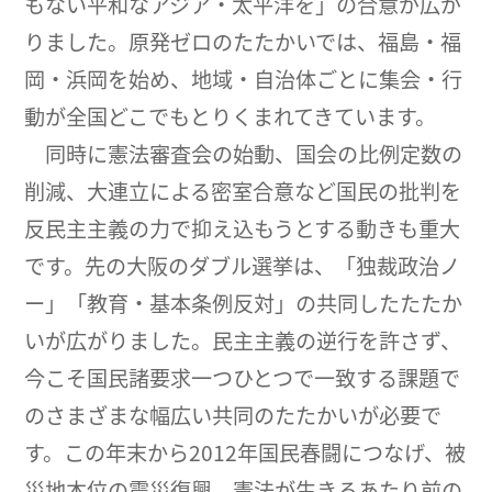
もない平和なアジア・太平洋を」の合意が広が
りました。原発ゼロのたたかいでは、福島・福
岡・浜岡を始め、地域・自治体ごとに集会・行
動が全国どこでもとりくまれてきています。
同時に憲法審査会の始動、国会の比例定数の
削減、大連立による密室合意など国民の批判を
反民主主義の力で抑え込もうとする動きも重大
です。先の大阪のダブル選挙は、「独裁政治ノ
ー」「教育・基本条例反対」の共同したたたか
いが広がりました。民主主義の逆行を許さず、
今こそ国民諸要求一つひとつで一致する課題で
のさまざまな幅広い共同のたたかいが必要で
す。この年末から2012年国民春闘につなげ、被
災地本位の震災復興、憲法が生きるあたり前の