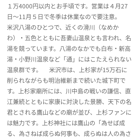
１万4000円以内とお手頃です。営業は４月27
日〜11月５日で冬季は休業なので要注意。
米沢八湯のひとつで、近くの滑川（なめか
わ）・五色とともに吾妻山温泉とも言われ、名
湯を競っています。八湯のなかでも白布・新高
湯・小野川温泉など「通」にはこたえられない
温泉群です。 米沢市は、上杉家が15万石に
削られながらも明治維新まで続いた城下町で
す。上杉家廟所には、川中島の戦いの謙信、直
江兼続とともに家康に対決した景勝、天下の名
君とされる鷹山などの廟が並び、上杉ファンに
は魅力です。上杉神社には鷹山の「為せば成
る、為さねば成らぬ何事も、成らぬは人の為さ