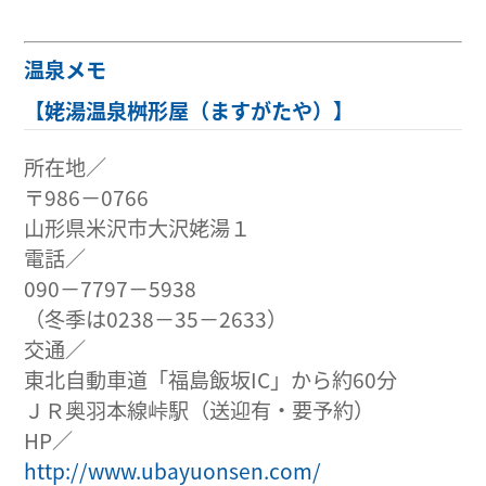
温泉メモ
【姥湯温泉桝形屋（ますがたや）】
所在地／
〒986−0766
山形県米沢市大沢姥湯１
電話／
090−7797−5938
（冬季は0238−35−2633）
交通／
東北自動車道「福島飯坂IC」から約60分
ＪＲ奥羽本線峠駅（送迎有・要予約）
HP／
http://www.ubayuonsen.com/