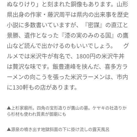
ぬなりけり」と刻まれた銅像もあります。山形
県出身の作家・藤沢周平は県内の出来事を歴史
小説に多数書いていますが、『密謀』の直江と
景勝、遺作となった『漆の実のみのる国』の鷹
山など読んで出かけるのもいいでしょう。 グ
ルメでは米沢牛が有名で、1800円の米沢牛丼
は贅沢な味です。飯豊連峰を挟んだ、喜多方ラ
ーメンの向こうを張った米沢ラーメンは、市内
に130軒もの店があります。
▲上杉家廟所。四角の宝形造りが鷹山の墓。ケヤキの社造りか
ら杉材も使われ質素が御廟にも
▲源泉の噴き出す地獄斜面の下に掛け流しの露天風呂