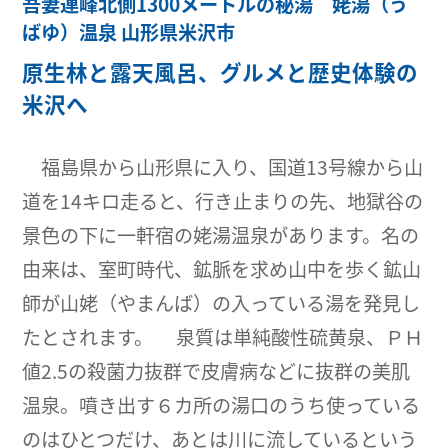
吾妻連峰北側1300メートルの秘湯 姥湯（う
ばゆ）温泉 山形県米沢市
原生林と露天風呂、グルメと歴史体験の
米沢へ
福島県から山形県に入り、国道13号線から山
道を14キロ走ると、行き止まりの先、地獄谷の
景色の下に一軒宿の姥湯温泉があります。名の
由来は、室町時代、鉱脈を求め山中を歩く鉱山
師が山姥（やまんば）の入っている湯を発見し
たとされます。 泉質は単純酸性硫黄泉、ＰＨ
値2.5の殺菌力抜群で皮膚病などに抜群の美肌
温泉。噴き出す６カ所の湯口のうち使っている
のはひとつだけ、あとは川に流しているという