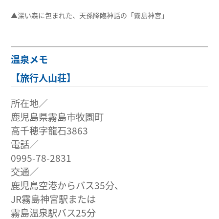
▲深い森に包まれた、天孫降臨神話の「霧島神宮」
温泉メモ
【旅行人山荘】
所在地／
鹿児島県霧島市牧園町
高千穂字龍石3863
電話／
0995-78-2831
交通／
鹿児島空港からバス35分、
JR霧島神宮駅または
霧島温泉駅バス25分