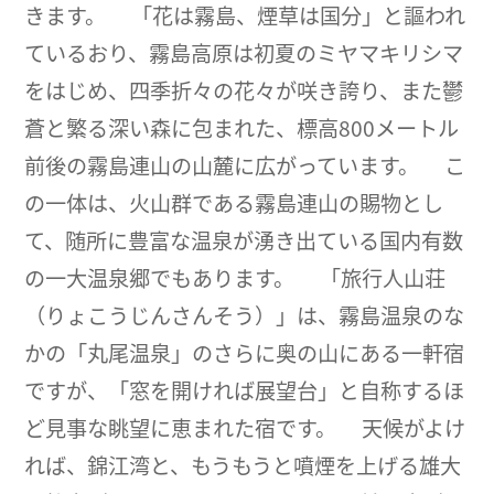
きます。 「花は霧島、煙草は国分」と謳われ
ているおり、霧島高原は初夏のミヤマキリシマ
をはじめ、四季折々の花々が咲き誇り、また鬱
蒼と繁る深い森に包まれた、標高800メートル
前後の霧島連山の山麓に広がっています。 こ
の一体は、火山群である霧島連山の賜物とし
て、随所に豊富な温泉が湧き出ている国内有数
の一大温泉郷でもあります。 「旅行人山荘
（りょこうじんさんそう）」は、霧島温泉のな
かの「丸尾温泉」のさらに奥の山にある一軒宿
ですが、「窓を開ければ展望台」と自称するほ
ど見事な眺望に恵まれた宿です。 天候がよけ
れば、錦江湾と、もうもうと噴煙を上げる雄大