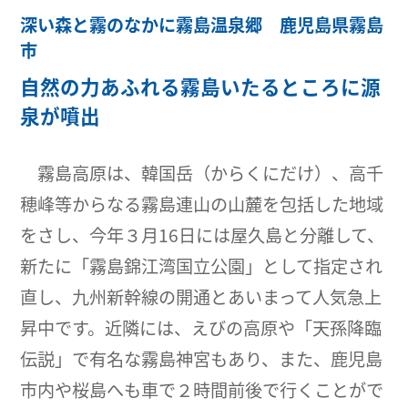
深い森と霧のなかに霧島温泉郷 鹿児島県霧島
市
自然の力あふれる霧島いたるところに源
泉が噴出
霧島高原は、韓国岳（からくにだけ）、高千
穂峰等からなる霧島連山の山麓を包括した地域
をさし、今年３月16日には屋久島と分離して、
新たに「霧島錦江湾国立公園」として指定され
直し、九州新幹線の開通とあいまって人気急上
昇中です。近隣には、えびの高原や「天孫降臨
伝説」で有名な霧島神宮もあり、また、鹿児島
市内や桜島へも車で２時間前後で行くことがで