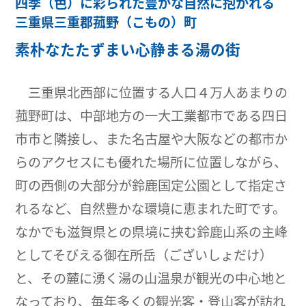
四季（色）に彩られた豊かな自然に抱かれる
三重県三重郡菰野（こもの）町
素朴なたたずまい心静まる湯の街
三重県北西部に位置する人口４万人あまりの
菰野町は、中部地方の一大工業都市である四日
市市と隣接し、また名古屋や大阪などの都市か
らのアクセスにも優れた場所に位置しながら、
町の西側の大部分が鈴鹿国定公園として指定さ
れるなど、自然豊かな環境に恵まれた町です。
なかでも滋賀県との県境に挟む鈴鹿山系の主峰
としてそびえる御在所岳（ございしょだけ）
と、その麓に湧く湯の山温泉が観光の中心地と
なっており、毎年多くの観光客・登山客が訪れ