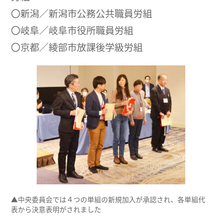
〇新潟／新潟市公務公共職員労組
〇岐阜／岐阜市役所職員労組
〇京都／綾部市放課後学級労組
▲中央委員会では４つの単組の新規加入が承認され、各単組代
表から決意表明がされました