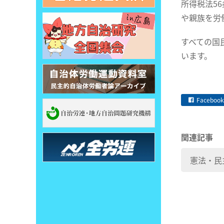
所得税法5
や親族を労
すべての国
います。
Facebook
関連記事
憲法・民