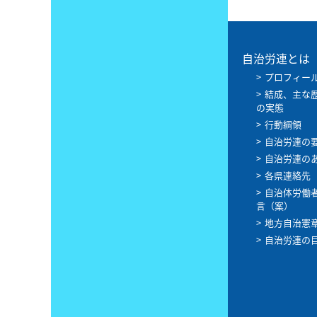
自治労連とは
プロフィー
結成、主な
の実態
行動綱領
自治労連の
自治労連の
各県連絡先
自治体労働
言（案）
地方自治憲
自治労連の