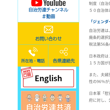
制度（自治
自治労連チャンネル
５０自治体
＃動画
「ジェンダ
自治労連は
廃条約選択
お問い合わせ
税法第56
日本政府は
各県連絡先
所在地・電話
１５カ国が
また、夫婦
性の96％
日本軍「慰
府に対し、