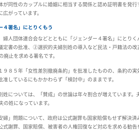
体が同性のカップルに婚姻に相当する関係と認め証明書を発行
に広がっています。
ー４署名」にとりくもう
、婦人団体連合会などとともに「ジェンダー４署名」にとりく
議定書の批准、②選択的夫婦別姓の導入など民法・戸籍法の改
条の廃止を求める署名です。
１９８５年「女性差別撤廃条約」を批准したものの、条約の実
批准しているにもかかわらず「検討中」のままです。
別姓については、「賛成」の世論は年々割合が増えています。
が夫の姓になっています。
安婦」問題について、政府は公式謝罪も国家賠償もせず解決済
公式謝罪、国家賠償、被害者の人権回復など対応を求める勧告