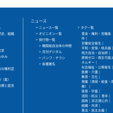
ニュース
ル
ニュース一覧
タグ一覧
歴史、組織
オピニオン一覧
賃金・権利・労働条
件
発行物一覧
労働安全衛生
機関紙自治体の仲間
平和・安保・核兵器
要求
月刊デジタル
地方自治・自治研
あゆみ
原発ゼロ・再生可能
パンフ・チラシ
ネルギー
各種署名
社会福祉・公衆衛生
者の権利宣
医療・介護
教育・文化
章（案）
現業（清掃・給食・
目標と提言
務）
保育・学童
消防・防災
青年
国政
非正規公共
組織・共済
憲法・民主主義