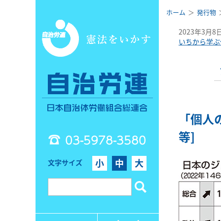
ホーム
発行物
2023年3月8
いちから学ぶ
「個人
等]
03-5978-3580
小
中
大
文字サイズ