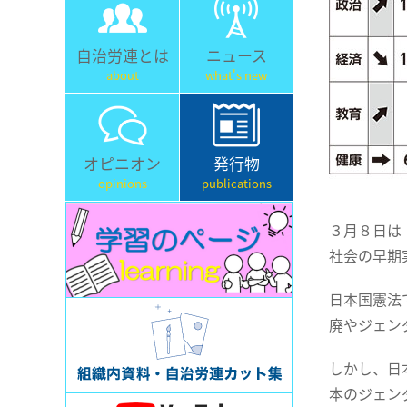
自治労連とは
ニュース
about
what's new
オピニオン
発行物
opinions
publications
３月８日は
社会の早期
日本国憲法
廃やジェン
しかし、日
本のジェン