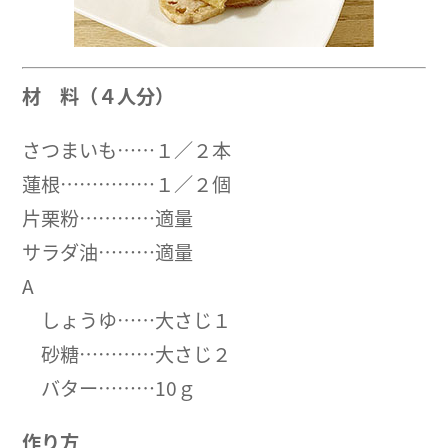
材 料（４人分）
さつまいも……１／２本
蓮根……………１／２個
片栗粉…………適量
サラダ油………適量
A
しょうゆ……大さじ１
砂糖…………大さじ２
バター………10ｇ
作り方