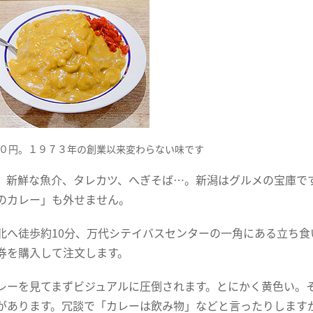
０円。１９７３年の創業以来変わらない味です
、新鮮な魚介、タレカツ、へぎそば…。新潟はグルメの宝庫で
のカレー」も外せません。
北へ徒歩約10分、万代シテイバスセンターの一角にある立ち
券を購入して注文します。
レーを見てまずビジュアルに圧倒されます。とにかく黄色い。
があります。冗談で「カレーは飲み物」などと言ったりします