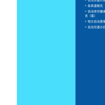
各県連絡先
自治体労働
言（案）
地方自治憲
自治労連の