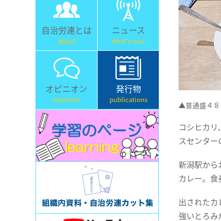
自治労連とは
ニュース
about
what's new
オピニオン
発行物
opinions
publications
▲普通盛４８
コシヒカリ
スセンター
新潟駅から
カレー。食
出されたカ
強いとろみ