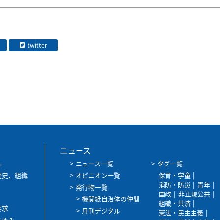
twitter
ニュース
ル
ニュース一覧
タグ一覧
歴史、組織
オピニオン一覧
保育・学童
消防・防災
青年
発行物一覧
国政
非正規公共
機関紙自治体の仲間
組織・共済
要求
月刊デジタル
憲法・民主主義
あゆみ