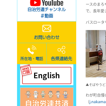
ースのまろ
自治労連チャンネル
で、長年愛
＃動画
バスロータ
お問い合わせ
各県連絡先
所在地・電話
▲そばやうど
わが町自慢
（
j.nakama