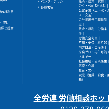
経済・産業
女性
パンフ・チラシ
公立・公的424病院
各種署名
公営企業（上下水・
者の権利宣
ス・交通）
会計年度任用職員制
章（案）
度
目標と提言
賃金・権利・労働条
件
労働安全衛生
平和・安保・核兵器
地方自治・自治研
原発ゼロ・再生可能
ネルギー
社会福祉・公衆衛生
医療・介護
教育・文化
現業（清掃・給食・
務）
全労連 労働相談ホッ