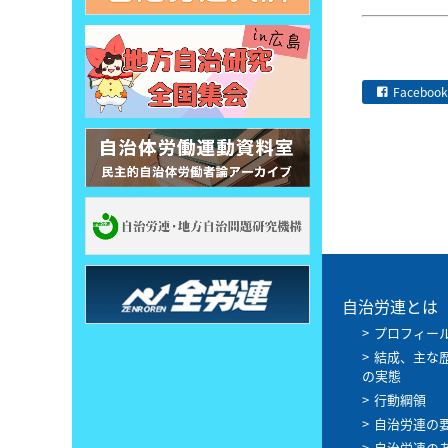
Facebook
自治労連とは
プロフィー
結成、主な
の実態
行動綱領
自治労連の
自治労連の