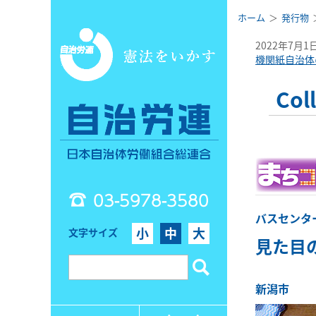
ホーム
発行物
2022年7月1
機関紙自治体
Co
03-5978-3580
バスセンタ
小
中
大
文字サイズ
見た目
新潟市