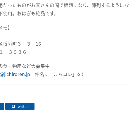
用だったものがお客さんの間で話題になり、陳列するようにな
不使用。おはぎも絶品です。
メモ】
区博労町３―３―16
５１―３９３６
の食・物産など大募集中！
@jichiroren.jp
件名に「まちコレ」を）
twitter