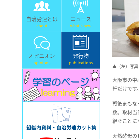
自治労連とは
ニュース
about
what's new
オピニオン
発行物
opinions
publications
▲（左）写真
大阪市の中
軒だけです
戦後まもな
数。取材当
継ぐことに
天然酵母の