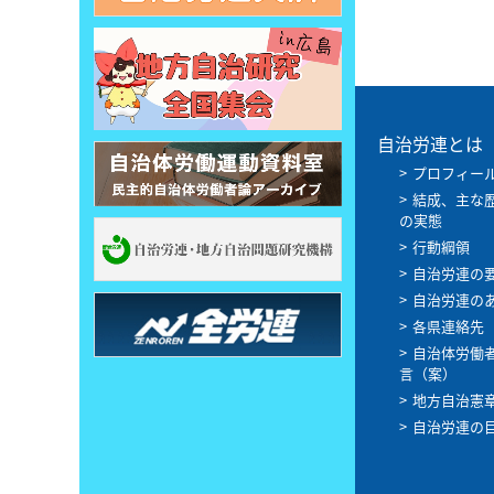
自治労連とは
プロフィー
結成、主な
の実態
行動綱領
自治労連の
自治労連の
各県連絡先
自治体労働
言（案）
地方自治憲
自治労連の