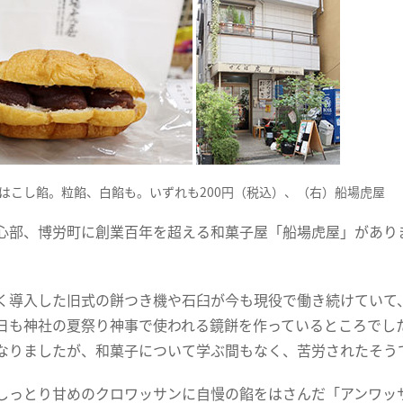
はこし餡。粒餡、白餡も。いずれも200円（税込）、（右）船場虎屋
心部、博労町に創業百年を超える和菓子屋「船場虎屋」があり
。
く導入した旧式の餅つき機や石臼が今も現役で働き続けていて
日も神社の夏祭り神事で使われる鏡餅を作っているところでし
なりましたが、和菓子について学ぶ間もなく、苦労されたそう
しっとり甘めのクロワッサンに自慢の餡をはさんだ「アンワッ