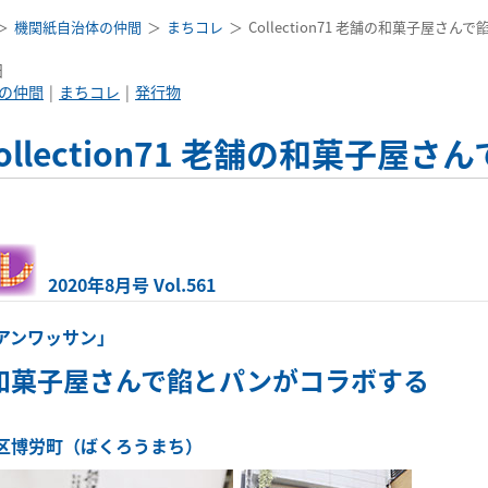
機関紙自治体の仲間
まちコレ
Collection71 老舗の和菓子屋さ
日
の仲間
まちコレ
発行物
ollection71 老舗の和菓子
2020年8月号 Vol.561
アンワッサン」
和菓子屋さんで餡とパンがコラボする
区博労町（ばくろうまち）