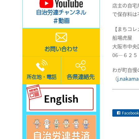
店主の自宅
自治労連チャンネル
で保存料は
＃動画
【まちコレ
船場虎屋
大阪市中央
お問い合わせ
06―６２
わが町自慢
各県連絡先
所在地・電話
（
j.nakama
Facebook