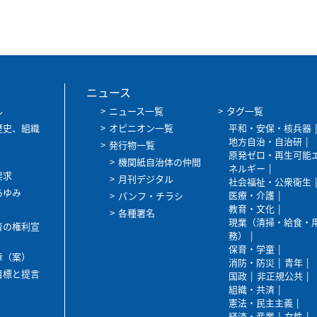
ニュース
ル
ニュース一覧
タグ一覧
歴史、組織
オピニオン一覧
平和・安保・核兵器
地方自治・自治研
発行物一覧
原発ゼロ・再生可能
機関紙自治体の仲間
ネルギー
要求
月刊デジタル
社会福祉・公衆衛生
あゆみ
医療・介護
パンフ・チラシ
教育・文化
各種署名
現業（清掃・給食・
者の権利宣
務）
保育・学童
章（案）
消防・防災
青年
目標と提言
国政
非正規公共
組織・共済
憲法・民主主義
経済・産業
女性