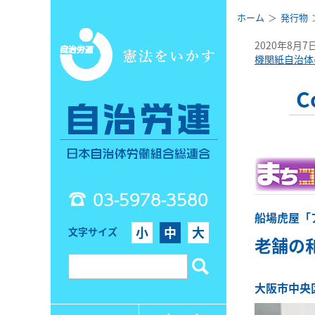
ホーム
発行物
2020年8月7
機関紙自治体
C
03-5978-3580
船場虎屋「
小
中
大
文字サイズ
老舗の
大阪市中央