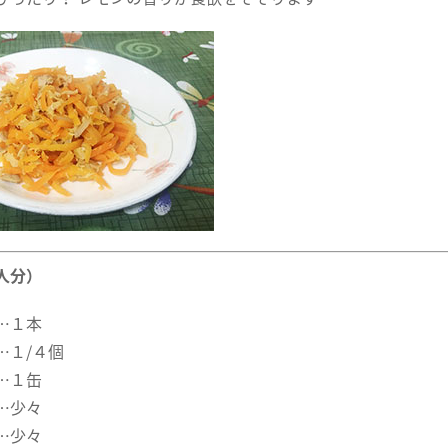
人分）
…１本
…１/４個
…１缶
…少々
…少々