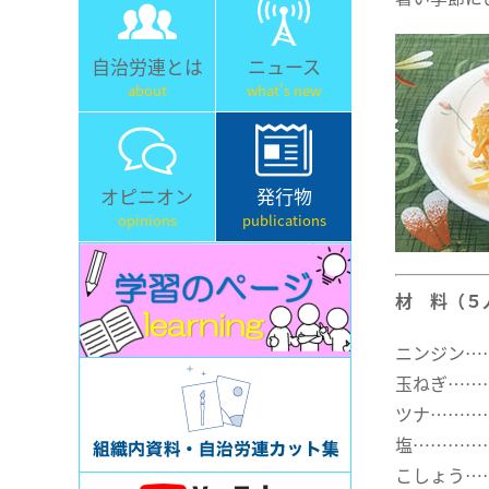
自治労連とは
ニュース
about
what's new
オピニオン
発行物
opinions
publications
材 料（５
ニンジン…
玉ねぎ……
ツナ………
塩…………
こしょう…