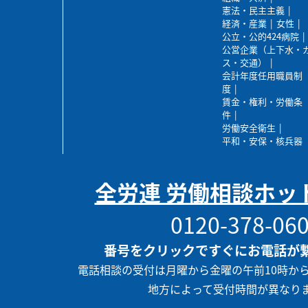
憲法・民主主義
経済・産業
女性
公立・公的424病院
公営企業（上下水・
ス・交通）
会計年度任用職員制
度
賃金・権利・労働条
件
労働安全衛生
平和・安保・核兵器
全労連 労働相談ホッ
0120-378-06
番号をクリックですぐにお電話が
電話相談の受付は月曜から金曜の午前10時か
地方によって受付時間が異なり