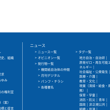
ニュース
ル
ニュース一覧
タグ一覧
歴史、組織
オピニオン一覧
地方自治・自治研
原発ゼロ・再生可能
発行物一覧
ネルギー
機関紙自治体の仲間
社会福祉・公衆衛生
要求
月刊デジタル
医療・介護
あゆみ
教育・文化
パンフ・チラシ
現業（清掃・給食・
各種署名
務）
者の権利宣
保育・学童
消防・防災
青年
章（案）
国政
非正規公共
目標と提言
組織・共済