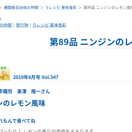
機関紙自治体の仲間
うレシピ 美味食彩
第89品 ニンジンのレモン風
日
の仲間
発行物
うレシピ 美味食彩
第89品 ニンジンの
2019年6月号 Vol.547
市職労 東澤 隆一さん
ンのレモン風味
れもんで食べてね
ぴったり！ レモンの香りが食欲をそそります