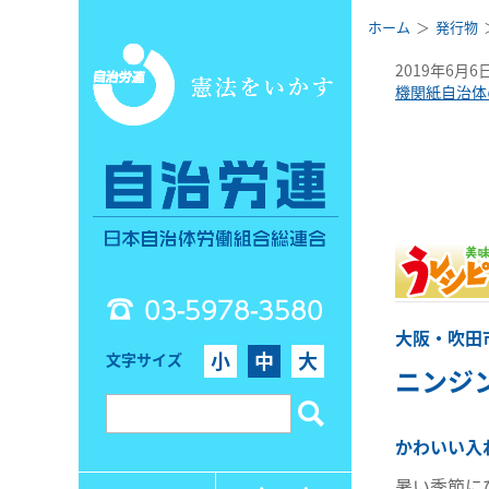
ホーム
発行物
2019年6月6
機関紙自治体
03-5978-3580
大阪・吹田
小
中
大
文字サイズ
ニンジ
かわいい入
暑い季節に