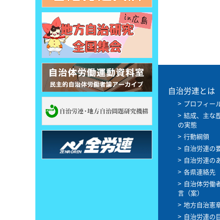
自治労連とは
プロフィー
結成、主な
の実態
行動綱領
自治労連の
自治労連の
各県連絡先
自治体労働
言（案）
地方自治憲
自治労連の