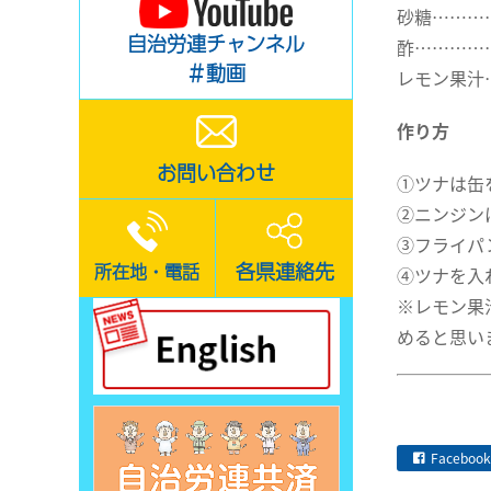
砂糖………
自治労連チャンネル
酢…………
＃動画
レモン果汁
作り方
お問い合わせ
①ツナは缶
②ニンジン
③フライパ
各県連絡先
所在地・電話
④ツナを入
※レモン果
めると思い
Facebook