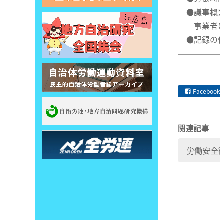
●議事概
事業者は
●記録の
Facebook
関連記事
労働安全