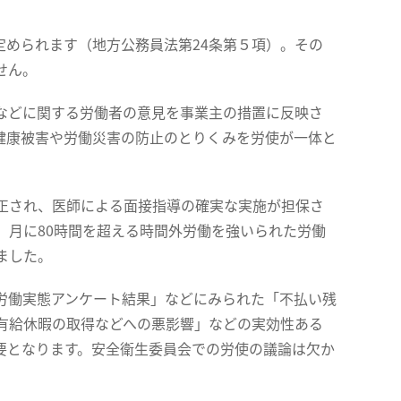
められます（地方公務員法第24条第５項）。その
せん。
などに関する労働者の意見を事業主の措置に反映さ
健康被害や労働災害の防止のとりくみを労使が一体と
正され、医師による面接指導の確実な実施が担保さ
、月に80時間を超える時間外労働を強いられた労働
ました。
労働実態アンケート結果」などにみられた「不払い残
有給休暇の取得などへの悪影響」などの実効性ある
要となります。安全衛生委員会での労使の議論は欠か