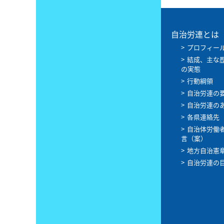
自治労連とは
プロフィー
結成、主な
の実態
行動綱領
自治労連の
自治労連の
各県連絡先
自治体労働
言（案）
地方自治憲
自治労連の