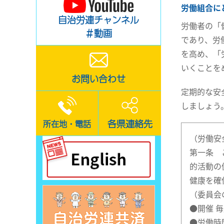
労働組合に
自治労連チャンネル
労働者の「
＃動画
であり、労
を高め、「
いくことを
お問い合わせ
定期的な安
しましょう
各県連絡先
所在地・電話
（労働安
第一条 
的活動の
健康を確
（委員会
●開催 
●労働時