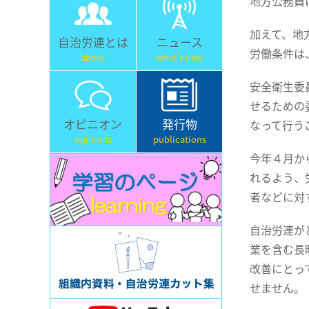
地方公務員
加えて、地
自治労連とは
ニュース
労働条件は
about
what's new
安全衛生委
せるための
オピニオン
発行物
なって行う
opinions
publications
今年４月か
れるよう、
者などに対
自治労連が
業を含む長
改善にとっ
せません。