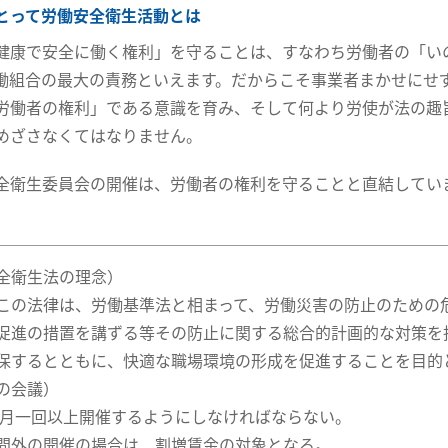
とって労働安全衛生活動とは
健康で安全に働く権利」を守ることは、すなわち労働者の「い
働組合の最大の責務といえます。だからこそ事業者まかせにせ
労働者の権利」である意識を育み、そして何より労使が法の趣
めざさなくてはなりません。
全衛生委員会の開催は、労働者の権利を守ることと直結してい
。
全衛生法の理念）
この法律は、労働基準法と相まって、労働災害の防止のための
促進の措置を講ずる等その防止に関する総合的計画的な対策を
保するとともに、快適な職場環境の形成を促進することを目的
の会議）
毎月一回以上開催するようにしなければならない。
間外の開催の場合は、割増賃金の対象となる。