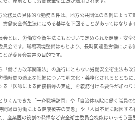
にも、原則として労働安全衛生法が適用されます。
方公務員の具体的な勤務条件は、地方公共団体の条例によって定
、労働安全衛生法に定める基準を下回ることがあってはなりま
員会とは、労働安全衛生法にもとづいて定められた健康・安全
委員会です。職場環境整備はもとより、長時間過重労働による
ことが委員会設置の目的です。
ら「働き方改革関連法」の施行にともない労働安全衛生法も改
労働時間の適正な把握について明文化・義務化されるとともに
する「医師による面接指導の実施」を義務付ける要件が加わり
とりくんできた「一斉職場訪問」や「自治体病院に働く職員の
時間過重労働による健康被害の実態」や「人員不足に起因する
て、産業医の役割の発揮など安全衛生委員会機能はいっそう重