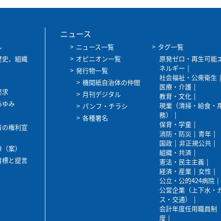
ニュース
ル
ニュース一覧
タグ一覧
歴史、組織
オピニオン一覧
原発ゼロ・再生可能
ネルギー
発行物一覧
社会福祉・公衆衛生
機関紙自治体の仲間
医療・介護
要求
月刊デジタル
教育・文化
あゆみ
現業（清掃・給食・
パンフ・チラシ
務）
各種署名
保育・学童
者の権利宣
消防・防災
青年
国政
非正規公共
章（案）
組織・共済
目標と提言
憲法・民主主義
経済・産業
女性
公立・公的424病院
公営企業（上下水・
ス・交通）
会計年度任用職員制
度