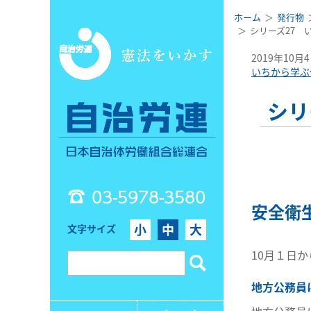
ホーム
発行物
シリーズ27 
2019年10月
いちから学ぶ
シリ
03-5978-3580
安全衛
小
中
大
文字サイズ
10月１日
地方公務員