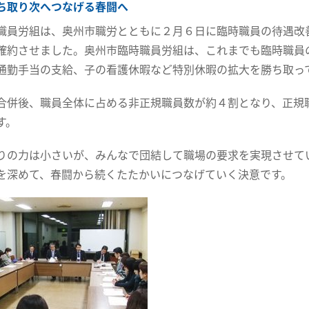
ち取り次へつなげる春闘へ
職員労組は、奥州市職労とともに２月６日に臨時職員の待遇改
確約させました。奥州市臨時職員労組は、これまでも臨時職員
通勤手当の支給、子の看護休暇など特別休暇の拡大を勝ち取っ
合併後、職員全体に占める非正規職員数が約４割となり、正規
す。
りの力は小さいが、みんなで団結して職場の要求を実現させて
を深めて、春闘から続くたたかいにつなげていく決意です。