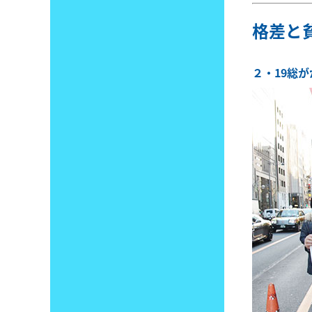
格差と
２・19総