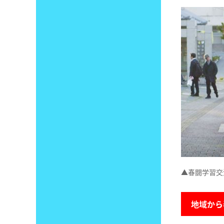
▲春闘学習交
地域から