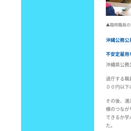
▲臨時職員の
沖縄公務公
不安定雇用
沖縄県公務
退庁する職
００円以下
その後、浦
横のつなが
できるか学
た。