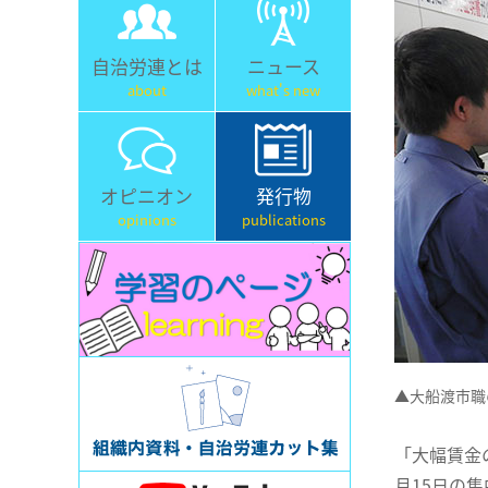
自治労連とは
ニュース
about
what's new
オピニオン
発行物
opinions
publications
▲大船渡市職
「大幅賃金
月15日の