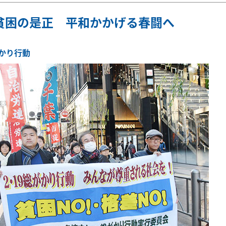
貧困の是正 平和かかげる春闘へ
がかり行動