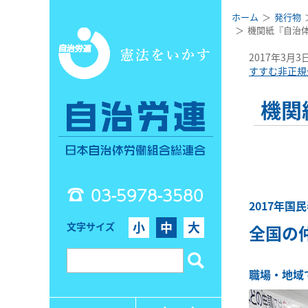
ホーム
発行物
機関紙『自治体の
2017年3月3
すすむ非正規
機関
03-5978-3580
2017年国
小
中
大
文字サイズ
全国の
職場・地域