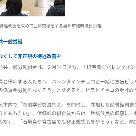
待遇改善を求めて団体交渉をする奥州市臨時職員労組
共一般労組
なくして非正規の待遇改善を
公共一般労働組合は、２月14日夕方、「17春闘♡バレンタイ
員と帰宅する人たちへ、バレンタインチョコと一緒に宣伝ビラ
の低賃金労働をなくそう」と訴えると、ビラとチョコの受け取
添市内で「春闘学習交流集会」を開催し、参加した図書館司書
りをもちたい」、保健師の組合員からは「地域住民の健康に一
んだ」、「石垣島や宮古島でも非正規集会をやろう」など、参