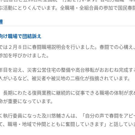
ぶ活動にとりくんでいます。全職場・全組合員の参加で国民春
連
向け職場で団結訴え
では２月８日に春闘職場説明会を行いました。春闘での心構え
参加を呼びかけました。
年目を迎え、災害公営住宅の整備や高台移転がおおむね完成す
人がいるなど、被災者や被災地の二極化が指摘されています。
、長期にわたる復興業務に継続的に従事できる職場の体制が求
命が重要になっています。
く執行委員になった及川悠輔さんは、「自分の声で春闘をアピ
て、職場・地域で仲間とともに奮闘していきます」と話してい