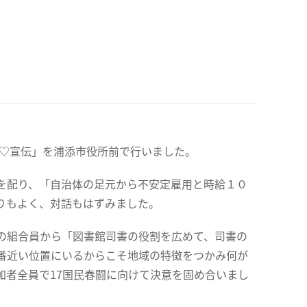
ン♡宣伝」を浦添市役所前で行いました。
を配り、「自治体の足元から不安定雇用と時給１０
りもよく、対話もはずみました。
の組合員から「図書館司書の役割を広めて、司書の
番近い位置にいるからこそ地域の特徴をつかみ何が
加者全員で17国民春闘に向けて決意を固め合いまし