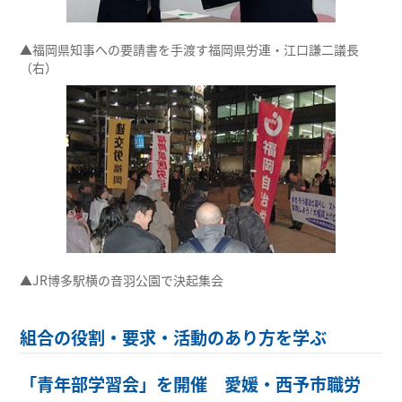
▲福岡県知事への要請書を手渡す福岡県労連・江口謙二議長
（右）
▲JR博多駅横の音羽公園で決起集会
組合の役割・要求・活動のあり方を学ぶ
「青年部学習会」を開催 愛媛・西予市職労