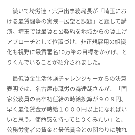
続いて埼労連・宍戸出事務局長が「埼玉にお
ける最賃闘争の実践―展望と課題」と題して講
演。埼玉では最賃と公契約を地域からの賃上げ
アプローチとして位置づけ、非正規雇用の組織
化も視野に最賃署名10万筆の目標をかかげ、と
りくんでいることが紹介されました。
最低賃金生活体験チャレンジャーからの決意
表明では、名古屋市職労の森達哉さんが、「国
家公務員の高卒初任給の時給換算が９０９円。
早く最低賃金が時給１０００円以上になればい
いと思う。使命感を持ってとりくみたい」と、
公務労働者の賃金と最低賃金との関わりに触れ