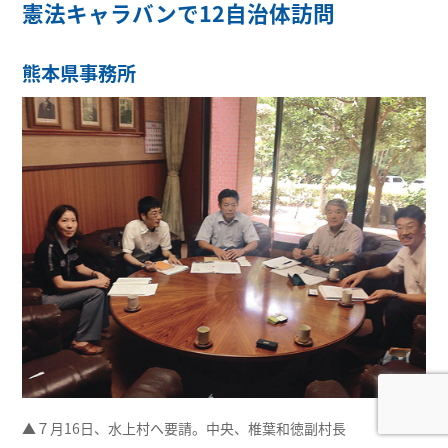
憲法キャラバンで12自治体訪問
熊本県事務所
▲７月16日、水上村へ要請。中央、椎葉和徳副村長