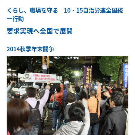
くらし、職場を守る 10・15自治労連全国統
一行動
要求実現へ全国で展開
2014秋季年末闘争