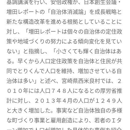
基調講演を行い、安倍政権が、日本創生会議・
増田レポートの「自治体消滅論」を成長戦略と
新たな構造改革を進める根拠としていることに
対し、「増田レポートは個々の自治体の定住政
策や地域づくりの努力による傾向変化を見てい
ない」と指摘し、「小さくても輝く自治体はあ
る。早くから人口定住政策を自治体と住民が共
同でとりくんで人口を維持、増加させている自
治体は多い」と述べ、宮崎県西米良村では、２
０１０年には人口７４８人になるとの厚労省推
計に対し、２０１３年４月の人口が１２４９人
と大きく増加した。事実など自治体独自の多様
な町づくり事業と雇用創造により、若者のＩタ
ーン増加で人口が増加した具体的な事例を紹介