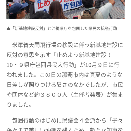
▲「新基地建設反対」と沖縄県庁を包囲した県民の抗議行動
米軍普天間飛行場の移設に伴う新基地建設に
反対の意思を示す「止めよう新基地建設！
10・９県庁包囲県民大行動」が10月９日に行
われました。この日の那覇市内は真夏のような
日差しが照りつける暑さのなかでしたが、市民
や団体など約３８００人（主催者発表）が集ま
りました。
包囲行動のはじめに県議会４会派から「子々
孫々まで美しい沖縄を残すため、新たな知事を