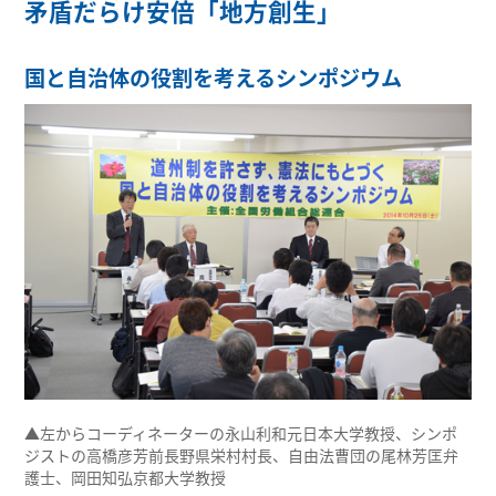
矛盾だらけ安倍「地方創生」
国と自治体の役割を考えるシンポジウム
▲左からコーディネーターの永山利和元日本大学教授、シンポ
ジストの高橋彦芳前長野県栄村村長、自由法曹団の尾林芳匡弁
護士、岡田知弘京都大学教授