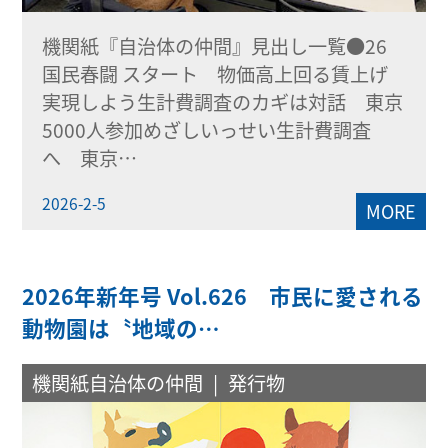
機関紙『自治体の仲間』見出し一覧●26
国民春闘 スタート 物価高上回る賃上げ
実現しよう生計費調査のカギは対話 東京
5000人参加めざしいっせい生計費調査
へ 東京…
2026-2-5
MORE
2026年新年号 Vol.626 市民に愛される
動物園は〝地域の…
機関紙自治体の仲間
発行物