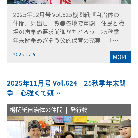
2025年12月号 Vol.625機関紙『自治体の
仲間』見出し一覧●各地で奮闘 住民と職
場の声集め要求前進かちとろう 25秋季
年末闘争めざそう公的保育の充実 「…
2025-12-5
MORE
2025年11月号 Vol.624 25秋季年末闘
争 心強くて頼…
機関紙自治体の仲間
発行物