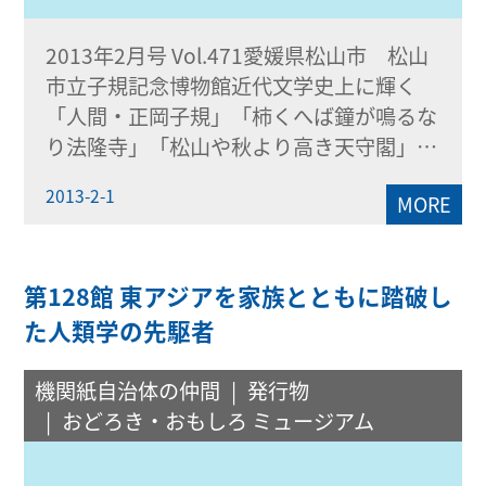
2013年2月号 Vol.471愛媛県松山市 松山
市立子規記念博物館近代文学史上に輝く
「人間・正岡子規」「柿くへば鐘が鳴るな
り法隆寺」「松山や秋より高き天守閣」…
2013-2-1
MORE
第128館 東アジアを家族とともに踏破し
た人類学の先駆者
機関紙自治体の仲間
発行物
おどろき・おもしろ ミュージアム