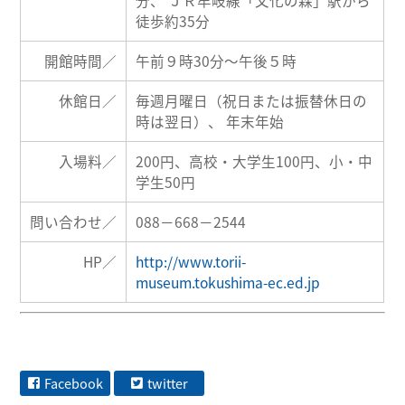
分、 ＪＲ牟岐線「文化の森」駅から
徒歩約35分
開館時間／
午前９時30分〜午後５時
休館日／
毎週月曜日（祝日または振替休日の
時は翌日）、 年末年始
入場料／
200円、高校・大学生100円、小・中
学生50円
問い合わせ／
088−668−2544
HP／
http://www.torii-
museum.tokushima-ec.ed.jp
Facebook
twitter