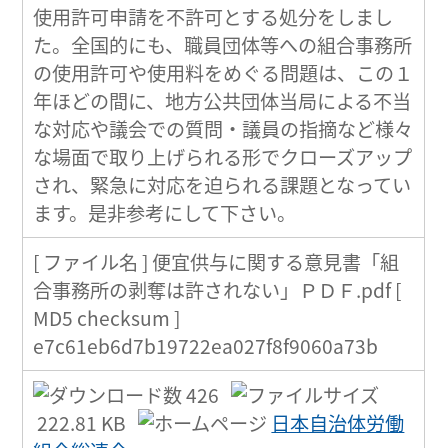
使用許可申請を不許可とする処分をしまし
た。全国的にも、職員団体等への組合事務所
の使用許可や使用料をめぐる問題は、この１
年ほどの間に、地方公共団体当局による不当
な対応や議会での質問・議員の指摘など様々
な場面で取り上げられる形でクローズアップ
され、緊急に対応を迫られる課題となってい
ます。是非参考にして下さい。
[ ファイル名 ] 便宜供与に関する意見書「組
合事務所の剥奪は許されない」ＰＤＦ.pdf [
MD5 checksum ]
e7c61eb6d7b19722ea027f8f9060a73b
426
222.81 KB
日本自治体労働