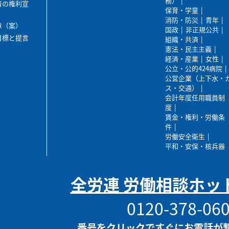
務）
者の権利宣
保育・学童
消防・防災
青年
章（案）
国政
非正規公共
目標と提言
組織・共済
憲法・民主主義
経済・産業
女性
公立・公的424病院
公営企業（上下水・
ス・交通）
会計年度任用職員制
度
賃金・権利・労働条
件
労働安全衛生
平和・安保・核兵器
全労連 労働相談ホッ
0120-378-06
番号をクリックですぐにお電話が