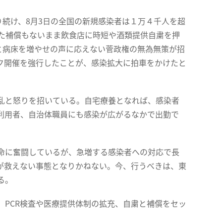
続け、8月3日の全国の新規感染者は１万４千人を超
した補償もないまま飲食店に時短や酒類提供自粛を押
と病床を増やせの声に応えない菅政権の無為無策が招
ク開催を強行したことが、感染拡大に拍車をかけたと
乱と怒りを招いている。自宅療養となれば、感染者
利用者、自治体職員にも感染が広がるなかで出勤で
命に奮闘しているが、急増する感染者への対応で長
が救えない事態となりかねない。今、行うべきは、東
る。
PCR検査や医療提供体制の拡充、自粛と補償をセッ