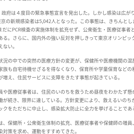
、政府は４度目の緊急事態宣言を発出した。しかし感染は広がり
東京の新規感染者は5,042人となった。この事態は、きちんと
まだにPCR検査の実施体制を拡充せず、公衆衛生・医療従事者
ある。さらに、国内外の強い反対を押しきって東京オリンピッ
えない。
況の中での突然の医療方針の変更が、保健所や医療機関の混
家族も自宅待機せざるを得なくなり、保育所や学童保育などの
が増え、住民サービスに支障をきたす事態が起きている。
や医療従事者は、住民のいのちを救うため昼夜をわかたず懸
働が続き、限界に達している。方針変更により、救えるいのち
ックをただちに中止し、感染拡大防止に全力を挙げることであ
、保健所・公衆衛生体制の拡充、医療従事者や保健師の増員、
染対策を求め、運動をすすめてきた。