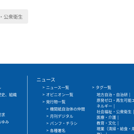
・公衆衛生
ニュース
ル
ニュース一覧
タグ一覧
歴史、組織
オピニオン一覧
地方自治・自治研
原発ゼロ・再生可能
発行物一覧
ネルギー
機関紙自治体の仲間
社会福祉・公衆衛生
要求
月刊デジタル
医療・介護
あゆみ
教育・文化
パンフ・チラシ
現業（清掃・給食・
各種署名