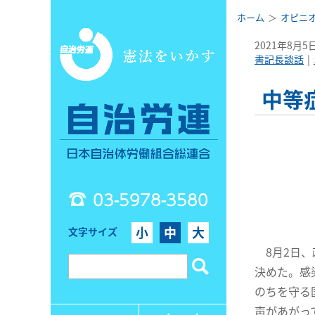
ホーム
オピニ
2021年8月5
書記長談話
中等
03-5978-3580
小
中
大
文字サイズ
8月2日、
決めた。感
のちを守る
声があがっ