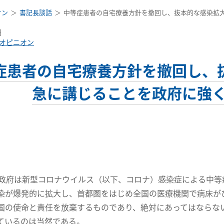
オン
書記長談話
中等症患者の自宅療養方針を撤回し、抜本的な感染拡
日
オピニオン
症患者の自宅療養方針を撤回し、
急に講じることを政府に強
政府は新型コロナウイルス（以下、コロナ）感染症による中等
染が爆発的に拡大し、首都圏をはじめ全国の医療機関で病床が
国の使命と責任を放棄するものであり、絶対にあってはならな
ているのは当然である。