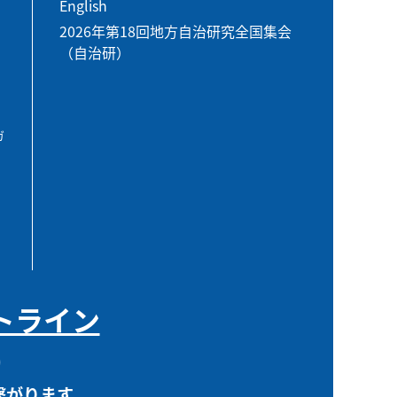
English
2026年第18回地方自治研究全国集会
（自治研）
ガ
トライン
0
繋がります。