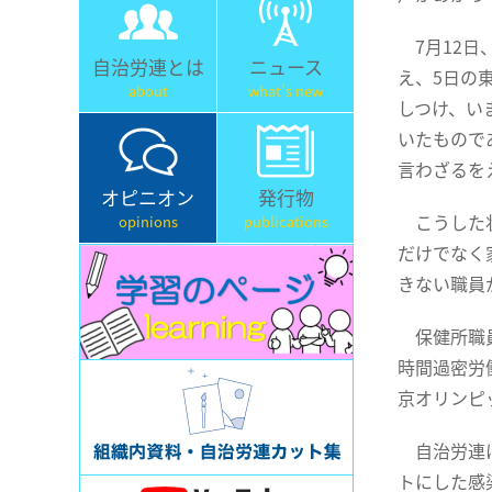
7月12日
自治労連とは
ニュース
え、5日の
about
what's new
しつけ、い
いたもので
言わざるを
オピニオン
発行物
こうした状
opinions
publications
だけでなく
きない職員
保健所職員
時間過密労
京オリンピ
自治労連は
トにした感