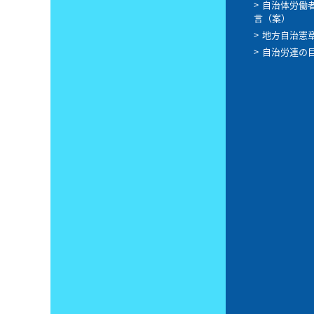
自治体労働
言（案）
地方自治憲
自治労連の