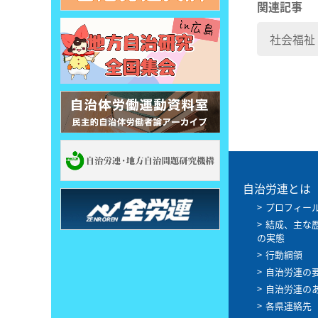
関連記事
社会福祉
自治労連とは
プロフィー
結成、主な
の実態
行動綱領
自治労連の
自治労連の
各県連絡先