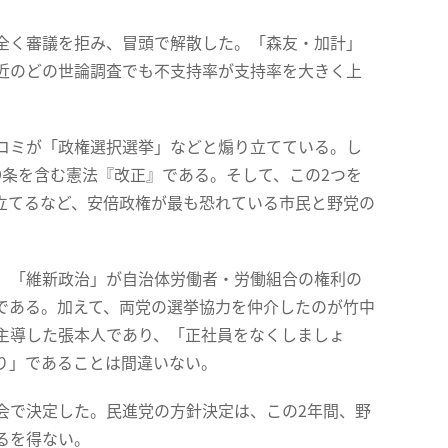
全く審議を拒み、冒頭で解散した。「森友・加計」
近のどの世論調査でも不支持率が支持率を大きく上
コミが「政権選択選挙」などと煽り立てている。し
9条を含む憲法『改正』である。そして、この2つを
立てるなど、安倍政権が最も恐れている市民と野党の
。「維新政治」が自治体労働者・労働組合の権利の
である。加えて、両党の選挙協力を仲介したのが竹中
主導した張本人であり、「正社員をなくしましょ
り」であることは間違いない。
で決定した。民進党の方針決定は、この2年間、野
るを得ない。