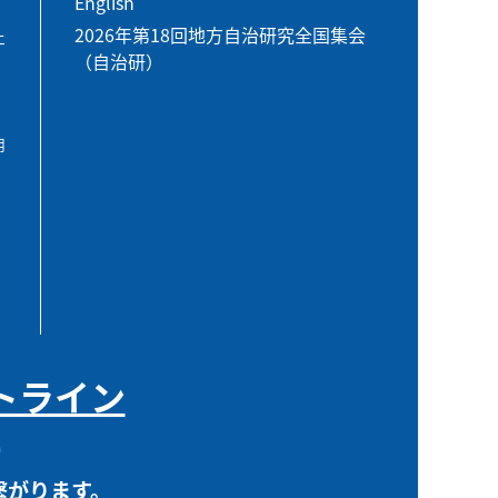
English
2026年第18回地方自治研究全国集会
エ
（自治研）
用
トライン
0
繋がります。