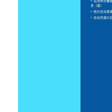
自治体労働
言（案）
地方自治憲
自治労連の