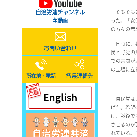
そもそもこ
自治労連チャンネル
＃動画
った。「安
の方々の無
同時に、希
お問い合わせ
民と野党の
での共闘が
の立場に立
各県連絡先
所在地・電話
自民党は、
げた。希望
は、戦後で
させるのか
れている。