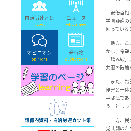
安倍首相は
自治労連とは
ニュース
学園疑惑の
about
what's new
回っている
他方、この
かし、希望
オピニオン
発行物
「踏み絵」
opinions
publications
共闘の破壊
また、希望
侵害と一体
平蔵氏であ
う」と言っ
一方、民進
党共闘のた