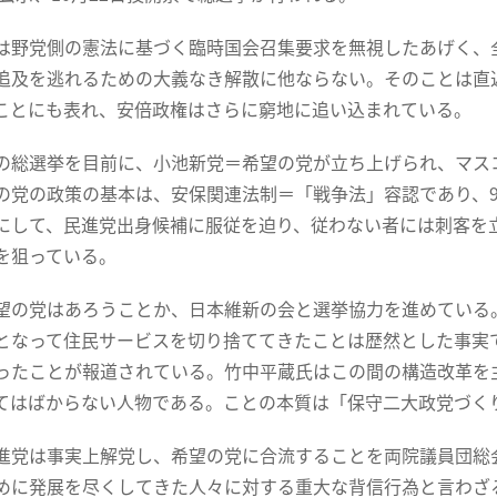
野党側の憲法に基づく臨時国会召集要求を無視したあげく、
追及を逃れるための大義なき解散に他ならない。そのことは直
ことにも表れ、安倍政権はさらに窮地に追い込まれている。
総選挙を目前に、小池新党＝希望の党が立ち上げられ、マス
の党の政策の基本は、安保関連法制＝「戦争法」容認であり、
にして、民進党出身候補に服従を迫り、従わない者には刺客を
を狙っている。
の党はあろうことか、日本維新の会と選挙協力を進めている
となって住民サービスを切り捨ててきたことは歴然とした事実
ったことが報道されている。竹中平蔵氏はこの間の構造改革を
てはばからない人物である。ことの本質は「保守二大政党づく
党は事実上解党し、希望の党に合流することを両院議員団総会
めに発展を尽くしてきた人々に対する重大な背信行為と言わざ