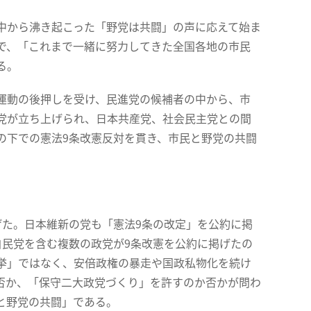
中から沸き起こった「野党は共闘」の声に応えて始ま
で、「これまで一緒に努力してきた全国各地の市民
る。
運動の後押しを受け、民進党の候補者の中から、市
党が立ち上げられ、日本共産党、社会民主党との間
の下での憲法9条改憲反対を貫き、市民と野党の共闘
た。日本維新の党も「憲法9条の改定」を公約に掲
自民党を含む複数の政党が9条改憲を公約に掲げたの
挙」ではなく、安倍政権の暴走や国政私物化を続け
否か、「保守二大政党づくり」を許すのか否かが問わ
と野党の共闘」である。