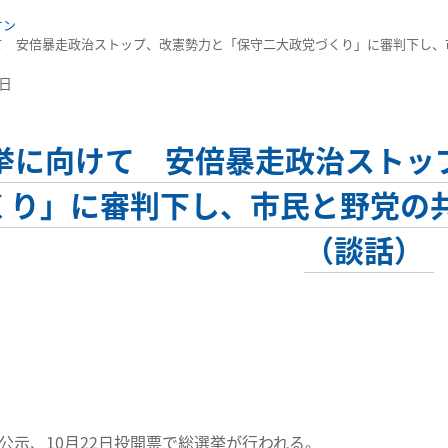
オン
て 安倍暴走政治ストップ、改憲勢力と「保守二大政党づくり」に審判下し、
6日
挙に向けて 安倍暴走政治ストッ
くり」に審判下し、市民と野党の
（談話）
日公示、10月22日投開票で総選挙が行われる。