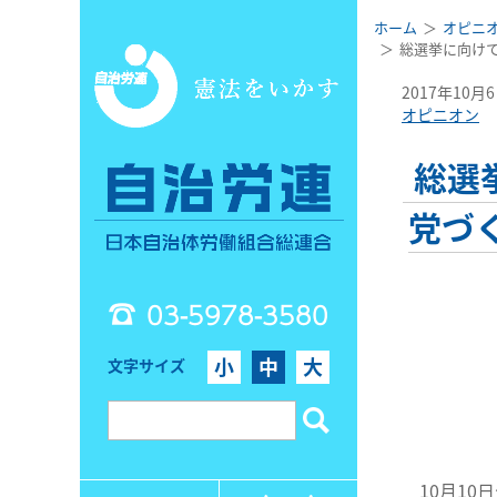
ホーム
オピニ
総選挙に向け
2017年10月
オピニオン
総選
党づ
03-5978-3580
小
中
大
文字サイズ
10月10