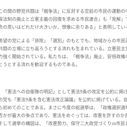
の間の野党共闘は「戦争法」に反対する空前の市民の運動の
保法制の廃止と立憲主義の回復を求める市民連合」も「見解」
念の思いはどれだけ大きいか、想像に余りある」と表明してい
望の党による「排除」「選別」のもとでも、地域からの市民
共闘の立場に立ち返ろうとする流れも生まれている。立憲民主
力強く開始されている。私たちは、「戦争法」廃止、安倍政権
とうとする流れを歓迎するものである。
「憲法への自衛隊の明記」として憲法9条の改定を公約に掲げ
の党も「憲法9条を含む憲法改正論議」を公約に掲げている。
も初めてのことである。まさに今度の総選挙は、「政権選択選
否かが最大の争点であり、憲法をめぐっては、改憲を許すのか
そして選挙の構図は、「改憲勢力、保守二大政党づくりvs市民