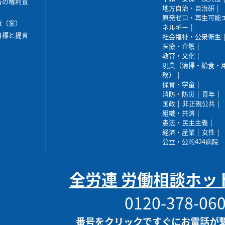
者の権利宣
地方自治・自治研
原発ゼロ・再生可能
章（案）
ネルギー
目標と提言
社会福祉・公衆衛生
医療・介護
教育・文化
現業（清掃・給食・
務）
保育・学童
消防・防災
青年
国政
非正規公共
組織・共済
憲法・民主主義
経済・産業
女性
公立・公的424病院
全労連 労働相談ホッ
0120-378-06
番号をクリックですぐにお電話が