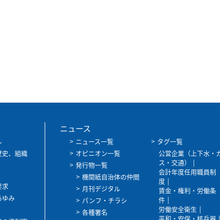
ニュース
ル
ニュース一覧
タグ一覧
歴史、組織
オピニオン一覧
公営企業（上下水・
ス・交通）
発行物一覧
会計年度任用職員制
機関紙自治体の仲間
度
要求
月刊デジタル
賃金・権利・労働条
あゆみ
件
パンフ・チラシ
労働安全衛生
各種署名
平和・安保・核兵器