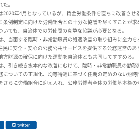
れた。
2020年4月となっているが、賃金労働条件を直ちに改善させ
く条例制定に向けた労働組合との十分な協議を尽くすことが求
ついても、自治体での労使間の真摯な協議が必要となる。
、当面する臨時・非常勤職員の処遇改善の取り組みに全力を
住民に安全・安心の公務公共サービスを提供する公務運営のあ
地方財源の確保に向けた運動を自治体とも共同してすすめる。
、引き続き抜本的な改善にむけて、臨時・非常勤職員の勤務
務についての正規化、均等待遇に基づく任期の定めのない短時
をさらに労働組合に迎え入れ、公務労働者全体の労働基本権の
twitter