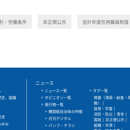
利・労働条件
非正規公共
会計年度任用職員制度
ニュース
ル
ニュース一覧
タグ一覧
歴史、組織
オピニオン一覧
現業（清掃・給食・
務）
発行物一覧
保育・学童
機関紙自治体の仲間
消防・防災
青年
要求
月刊デジタル
国政
非正規公共
あゆみ
組織・共済
パンフ・チラシ