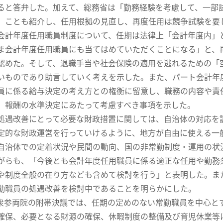
ると答弁した。加えて、総務省は「勤務経験を考慮して、一部
」ことも紹介し、任用根拠の見直し、再度任用は競争試験を要
計年度任用職員制度について、任期は法律上「会計年度内」
ま会計年度任用職員にも当てはめていただくことになる」と、
認めた。そして、退職手当や社会保険の適用を逃れるための「
いものであり助言していく考えを示した。また、パート会計年
員に係る給与決定の考え方との権衡に留意し、職務の内容や責
、報酬の水準決定にあたって考慮すべき事項を示した。
遇改善にとって必要な財政措置に関しては、自治体の対応を
定的な財政運営を行っていけるように、地方が自由に使える一
治体での定着状況や民間の動向、国の非常勤制度・運用の状
がらも、「今後とも会計年度任用職員に係る適正な任用や勤務
や制度全般の在り方なども含めて検討を行う」と表明した。ま
勤職員の処遇改善を検討中であることを明らかにした。
参両院の附帯決議では、任期の定めのない常勤職員を中心と
確保、必要となる財源の確保、休暇制度の整備及び育児休業等