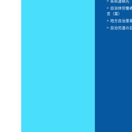
各県連絡先
自治体労働
言（案）
地方自治憲
自治労連の