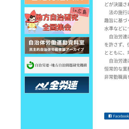
どが決議さ
法の施行は
趣旨に基づ
水準などに
自治労連は
を許さず、
とともに、
自治労連は
恒常的な業
非常勤職員
Facebook