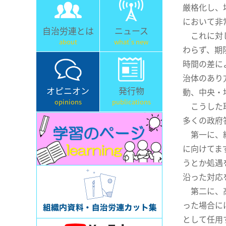
厳格化し、
において非
自治労連とは
ニュース
これに対し
about
what's new
わらず、期
時間の差に
治体のあり
オピニオン
発行物
動、中央・
opinions
publications
こうした取
多くの政府
第一に、総
に向けてま
うとか処遇
沿った対応
第二に、高
った場合に
として任用