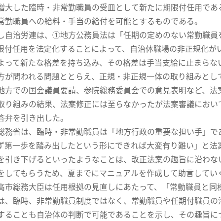
増大した臨時・非常勤職員の受皿として新たに期限付任用であ
常勤職員への給料・手当の給付を可能とするものである。
自治労連は、①地方公務員法は「任期の定めのない常勤職員
限付任用を法定化することによって、自治体職場の非正規化が
よって新たな格差を持ち込み、その格差は手当支給に止まらな
方が問われる問題ととらえ、正規・非正規一体の取り組みとし
地方での国会議員要請、参院総務委員会での意見表明など、法
り組みの結果、法案修正には至らなかったが法案審議におい
答弁を引き出した。
務省は、臨時・非常勤職員は「地方行政の重要な担い手」で
ず第一歩を踏み出したという形にできれば大変有り難い」と法
を引き下げるといったようなことは、改正法案の趣旨に沿わな
をしてもらうため、夏までにマニュアルを作成して助言してい
市総務大臣は任用根拠の見直しにあたって、「常勤職員と同
は、臨時、非常勤職員制度ではなく、常勤職員や任期付職員の
することも自治体の判断で可能であることを示し、その趣旨に