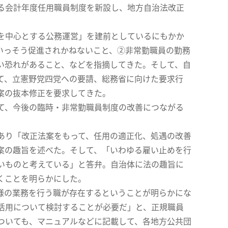
る会計年度任用職員制度を新設し、地方自治法改正
を中心とする公務運営」を建前としているにもかか
いっそう促進されかねないこと、②非常勤職員の勤務
い恐れがあること、などを指摘してきた。そして、自
て、立憲野党四党への要請、総務省に向けた要求行
案の抜本修正を要求してきた。
て、今後の臨時・非常勤職員制度の改善につながる
あり「改正法案をもって、任用の適正化、処遇の改善
案の趣旨を述べた。そして、「いわゆる雇い止めを行
いものと考えている」と答弁。自治体に法の趣旨に
くことを明らかにした。
様の業務を行う職が存在するということが明らかにな
活用について検討することが必要だ」と、正規職員
ついても、マニュアルなどに記載して、各地方公共団