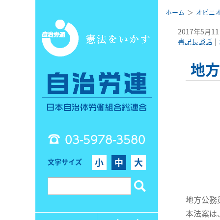
ホーム
オピニ
2017年5月1
書記長談話
地方
03-5978-3580
小
中
大
文字サイズ
地方公務員
本法案は、