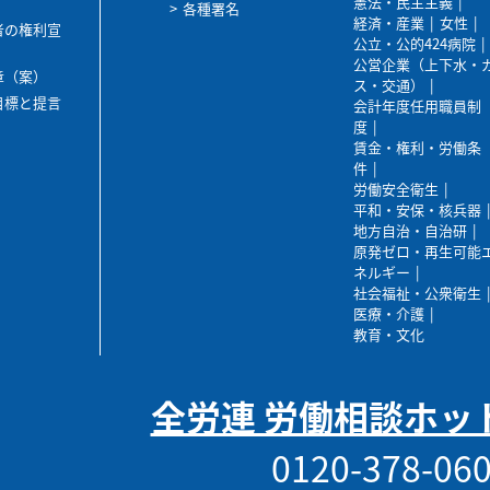
憲法・民主主義
各種署名
経済・産業
女性
者の権利宣
公立・公的424病院
公営企業（上下水・
章（案）
ス・交通）
目標と提言
会計年度任用職員制
度
賃金・権利・労働条
件
労働安全衛生
平和・安保・核兵器
地方自治・自治研
原発ゼロ・再生可能
ネルギー
社会福祉・公衆衛生
医療・介護
教育・文化
全労連 労働相談ホッ
0120-378-06