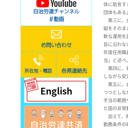
体に助言す
自治労連チャンネル
団体もある
＃動画
第三に、会
組をそのま
軟な運用を
旨に沿わな
お問い合わせ
年度任用職
当」と述べ
第四に、処
各県連絡先
所在地・電話
しながら安
第五に、自
つつとしな
手当の範囲
た国の非常
加えて、衆
勤務条件の