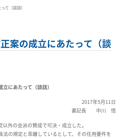
たって（談話）
改正案の成立にあたって（談
成立にあたって（談話）
2017年5月11日
書記長 中川 悟
産党以外の会派の賛成で可決・成立した。
員法の規定と乖離しているとして、その任用要件を