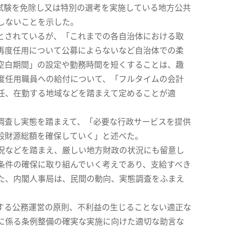
試験を免除し又は特別の選考を実施している地方公共
しないことを示した。
とされているが、「これまでの各自治体における取
再度任用について公募によらないなど自治体での柔
空白期間」の設定や勤務時間を短くすることは、趣
度任用職員への給付について、「フルタイムの会計
任、在勤する地域などを踏まえて定めることが適
調査し実態を踏まえて、「必要な行政サービスを提供
般財源総額を確保していく」と述べた。
況などを踏まえ、厳しい地方財政の状況にも留意し
条件の確保に取り組んでいく考えであり、支給すべき
た、内閣人事局は、民間の動向、実態調査をふまえ
する公務運営の原則、不利益の生じることない適正な
に係る条例整備の確実な実施に向けた適切な助言な