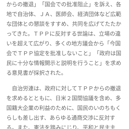
からの撤退」「国会での批准阻止」を訴え、各
地で自治体、ＪＡ、医師会、経済団体など広範
な団体との懇談をすすめ、共同を広げてたたか
ってきた。ＴＰＰに反対する世論は、立場の違
いを超えて広がり、多くの地方議会から「今国
会でＴＰＰ協定を批准しないこと」「政府は国
民に十分な情報開示と説明を行うこと」を求め
る意見書が採択された。
自治労連は、政府に対してＴＰＰからの撤退
を求めるとともに、日米２国間協議を含め、多
国籍大企業の利益のために、国民のいのちもく
らしも差し出す、あらゆる通商交渉に反対す
る。また、憲法を踏みにじり、平和と民主主