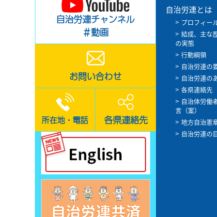
自治労連とは
自治労連チャンネル
プロフィー
＃動画
結成、主な
の実態
行動綱領
自治労連の
お問い合わせ
自治労連の
各県連絡先
自治体労働
言（案）
各県連絡先
所在地・電話
地方自治憲
自治労連の