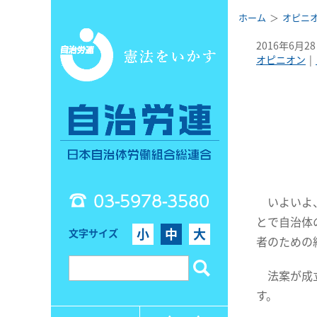
ホーム
オピニ
2016年6月2
オピニオン
03-5978-3580
いよいよ、
とで自治体
小
中
大
文字サイズ
者のための
法案が成立
す。