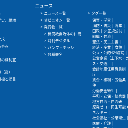
ニュース
ル
ニュース一覧
タグ一覧
歴史、組織
オピニオン一覧
保育・学童
消防・防災
青年
発行物一覧
国政
非正規公共
機関紙自治体の仲間
組織・共済
要求
月刊デジタル
憲法・民主主義
あゆみ
経済・産業
女性
パンフ・チラシ
公立・公的424病院
各種署名
公営企業（上下水・
者の権利宣
ス・交通）
会計年度任用職員制
章（案）
度
目標と提言
賃金・権利・労働条
件
労働安全衛生
平和・安保・核兵器
地方自治・自治研
原発ゼロ・再生可能
ネルギー
社会福祉・公衆衛生
医療・介護