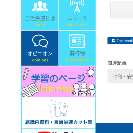
自治労連とは
ニュース
about
what's new
Facebook
オピニオン
発行物
opinions
publications
関連記事
平和・安