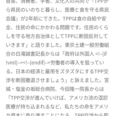
首長、消費者、学者、文化人の共同で『TPPか
ら県民のいのちと暮らし、医療と食を守る県民
会議』が2年前にできた。TPPは食の自給や安
全、住民の命にかかわる問題です。住民のくら
しを守る地方自治体としてTPPに断固反対して
いきます」と語りました。東京土建一般労働組
合の白滝誠書記長からは「政府は外国人 <!–[if
!vml]–><!–[endif]–>労働者の導入を狙ってい
る。日本の経済と雇用をズタズタにするTPP交
渉を断固撤退させましょう」と訴えました。宮
城・塩釜の坂総合病院、今田隆一院長からは
「TPP交渉が進んでいけば、アメリカ流の混診
医療が持ち込まれるなど、私たちの命をアメリ
カ資本に売り渡すことになる。TPP交渉から即