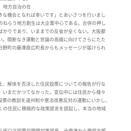
、地方自治の在
きな機会となれば幸いです」とあいさつを行いまし
のねらう地方創生は大企業中心である。合併の押し
ばかりであり、いままでの反省が全くない。大阪都
い。間断なき運動と世論の高揚に向けてさらにたた
日野町の藤澤直広町長からもメッセージが届けられ
止、解体を否決した住民投票についての報告が行な
、いまだかつてなかった。宣伝中には住民から様々
投票の教訓を道州制や憲法改悪反対の運動にいかし、
くの住民に積極的な政策提言を提起し、本当の地域
ら坂口正明農協問題対策部長、全商連から勝部志郎