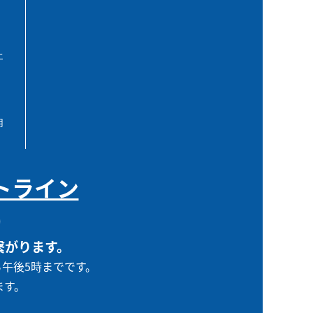
エ
用
トライン
0
繋がります。
ら午後5時までです。
ます。