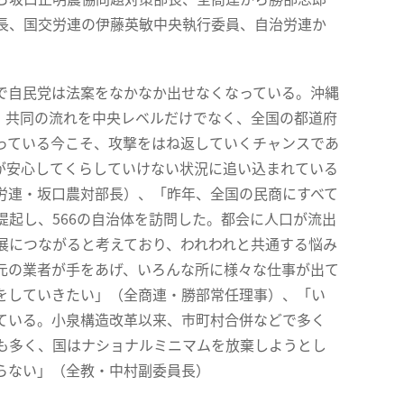
長、国交労連の伊藤英敏中央執行委員、自治労連か
で自民党は法案をなかなか出せなくなっている。沖縄
、共同の流れを中央レベルだけでなく、全国の都道府
っている今こそ、攻撃をはね返していくチャンスであ
が安心してくらしていけない状況に追い込まれている
労連・坂口農対部長）、「昨年、全国の民商にすべて
起し、566の自治体を訪問した。都会に人口が流出
展につながると考えており、われわれと共通する悩み
元の業者が手をあげ、いろんな所に様々な仕事が出て
をしていきたい」（全商連・勝部常任理事）、「い
ている。小泉構造改革以来、市町村合併などで多く
も多く、国はナショナルミニマムを放棄しようとし
らない」（全教・中村副委員長）