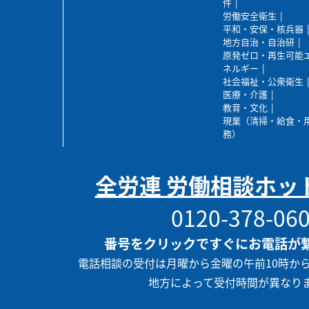
件
労働安全衛生
平和・安保・核兵器
地方自治・自治研
原発ゼロ・再生可能
ネルギー
社会福祉・公衆衛生
医療・介護
教育・文化
現業（清掃・給食・
務）
全労連 労働相談ホッ
0120-378-06
番号をクリックですぐにお電話が
電話相談の受付は月曜から金曜の午前10時か
地方によって受付時間が異なり