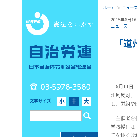
ホーム
ニュー
2015年6月1
ニュース
「道
03-5978-3580
6月11日
州制反対、
小
中
大
文字サイズ
し、労組や
主催者を代
学教授）は
手を抜くけ