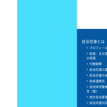
自治労連とは
プロフィー
結成、主な
の実態
行動綱領
自治労連の
自治労連の
各県連絡先
自治体労働
言（案）
地方自治憲
自治労連の