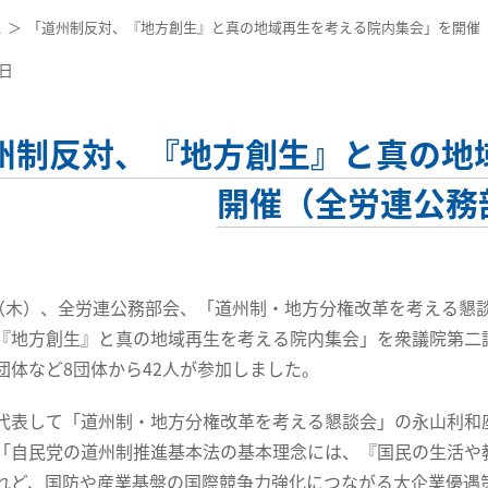
ス
「道州制反対、『地方創生』と真の地域再生を考える院内集会」を開催
6日
州制反対、『地方創生』と真の地
開催（全労連公務
（木）、全労連公務部会、「道州制・地方分権改革を考える懇
『地方創生』と真の地域再生を考える院内集会」を衆議院第二
団体など8団体から42人が参加しました。
表して「道州制・地方分権改革を考える懇談会」の永山利和
「自民党の道州制推進基本法の基本理念には、『国民の生活や
れど、国防や産業基盤の国際競争力強化につながる大企業優遇