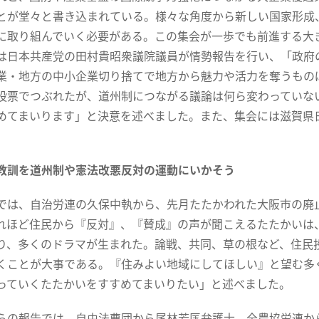
とが堂々と書き込まれている。様々な角度から新しい国家形成
に取り組んでいく必要がある。この集会が一歩でも前進する大
は日本共産党の田村貴昭衆議院議員が情勢報告を行い、「政府
業・地方の中小企業切り捨てで地方から魅力や活力を奪うもの
投票でつぶれたが、道州制につながる議論は何ら変わっていな
めてまいります」と決意を述べました。また、集会には滋賀県
教訓を道州制や憲法改悪反対の運動にいかそう
は、自治労連の久保中執から、先月たたかわれた大阪市の廃
れほど住民から『反対』、『賛成』の声が聞こえるたたかいは
り、多くのドラマが生まれた。論戦、共同、草の根など、住民
くことが大事である。『住みよい地域にしてほしい』と望む多
っていくたたかいをすすめてまいりたい」と述べました。
の報告では、自由法曹団から尾林芳匤弁護士、全農協労連か