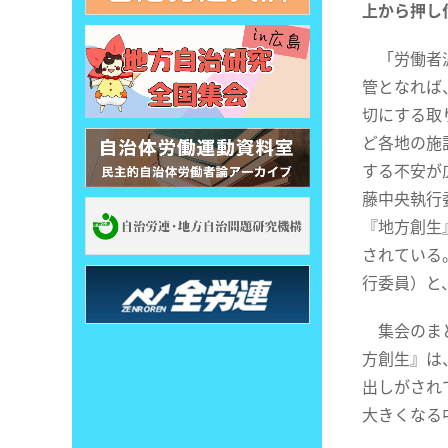
上から押し
「労働者派
管となれば
切にする取
ど各地の施
する不安が
藤中央執行
『地方創生
されている
行委員）と
集会のまと
方創生』は
出しがされ
大きくなる