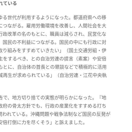
れている
ゆる世代が利用するようになった。都道府県への移
につながる。雇用労働環境を改善し、人間社会を大
行政改革の名のもとに、職員は減らされ、民営化な
、国民の不利益につながる。国民の中にも行政に対
取り組みをすすめていきたい」（国土交通労組・伊
生をするべき、との自治労連の提言（素案）や安倍
もとに、自治体の首長との懇談などで積極的に活用
域再生が求められている」（自治労連・江花中央執
告で、地方切り捨ての実態が明らかになった。『地
政府の骨太方針でも、行政の産業化をすすめる打ち
問われている。沖縄問題や戦争法制など国民の反発が
安倍打倒に力を尽くそう」と訴えました。