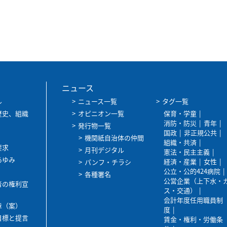
ニュース
ル
ニュース一覧
タグ一覧
歴史、組織
オピニオン一覧
保育・学童
消防・防災
青年
発行物一覧
国政
非正規公共
機関紙自治体の仲間
組織・共済
要求
月刊デジタル
憲法・民主主義
あゆみ
経済・産業
女性
パンフ・チラシ
公立・公的424病院
各種署名
公営企業（上下水・
者の権利宣
ス・交通）
会計年度任用職員制
章（案）
度
目標と提言
賃金・権利・労働条