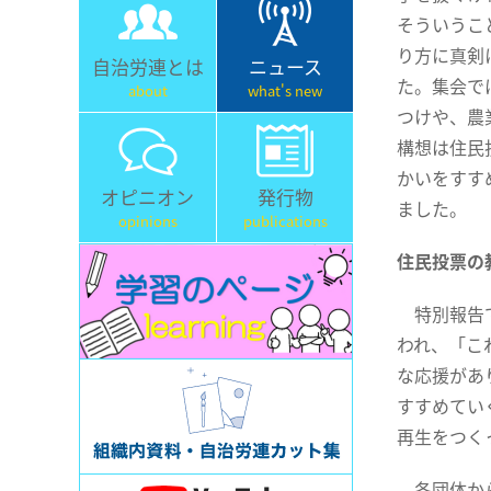
そういうこ
り方に真剣
自治労連とは
ニュース
た。集会で
about
what's new
つけや、農
構想は住民
かいをすす
オピニオン
発行物
ました。
opinions
publications
住民投票の
特別報告で
われ、「こ
な応援があ
すすめてい
再生をつく
各団体から