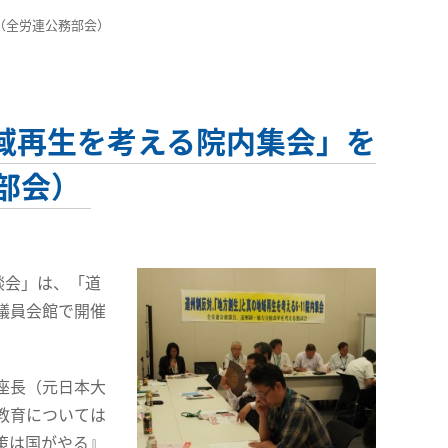
（全労連公務部会）
域再生を考える院内集会」を
部会）
談会」は、「道
議員会館で開催
座長（元日本大
教育については
策は国がやる』