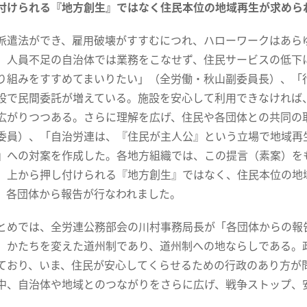
付けられる『地方創生』ではなく
住民本位の地域再生が求めら
遣法ができ、雇用破壊がすすむにつれ、ハローワークはあら
、人員不足の自治体では業務をこなせず、住民サービスの低下
り組みをすすめてまいりたい」（全労働・秋山副委員長）、「
設で民間委託が増えている。施設を安心して利用できなければ
広がりつつある。さらに理解を広げ、住民や各団体との共同の
委員）、「自治労連は、『住民が主人公』という立場で地域再
』への対案を作成した。各地方組織では、この提言（素案）を
。上から押し付けられる『地方創生』ではなく、住民本位の地
、各団体から報告が行なわれました。
めでは、全労連公務部会の川村事務局長が「各団体からの報
、かたちを変えた道州制であり、道州制への地ならしである。
ており、いま、住民が安心してくらせるための行政のあり方が
中、自治体や地域とのつながりをさらに広げ、戦争ストップ、