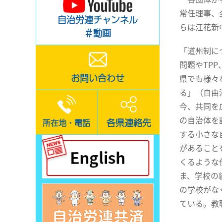
常任理事、
自治労連チャンネル
らは江花新
＃動画
「道州制に
問題やTP
お問い合わせ
県でも様々
る」（自由
今、共同を
の自治体を
各県連絡先
所在地・電話
する小さな
があること
くるような
ま、学校の
の学校がな
ている。教