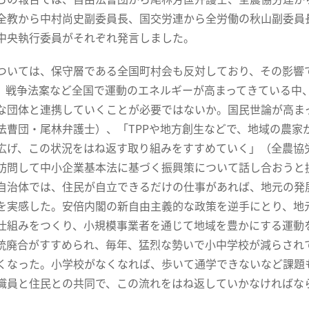
全教から中村尚史副委員長、国交労連から全労働の秋山副委員
中央執行委員がそれぞれ発言しました。
ついては、保守層である全国町村会も反対しており、その影響
P、戦争法案など全国で運動のエネルギーが高まってきている中
な団体と連携していくことが必要ではないか。国民世論が高ま
法曹団・尾林弁護士）、「TPPや地方創生などで、地域の農家
広げ、この状況をはね返す取り組みをすすめていく」（全農協
訪問して中小企業基本法に基づく振興策について話し合おうと提
自治体では、住民が自立できるだけの仕事があれば、地元の発
を実感した。安倍内閣の新自由主義的な政策を逆手にとり、地
仕組みをつくり、小規模事業者を通じて地域を豊かにする運動
統廃合がすすめられ、毎年、猛烈な勢いで小中学校が減らされ
くなった。小学校がなくなれば、歩いて通学できないなど課題
職員と住民との共同で、この流れをはね返していかなければな