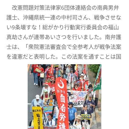
改憲問題対策法律家6団体連絡会の南典男弁
護士、沖縄県統一連の中村司さん、戦争させな
い9条壊すな！総がかり行動実行委員会の福山
真劫さんが連帯あいさつを行いました。南弁護
士は、「衆院憲法審査会で全参考人が戦争法案
を違憲だと表明した。この法案を通すことは国