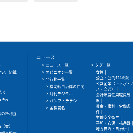
ニュース
ル
ニュース一覧
タグ一覧
歴史、組織
オピニオン一覧
女性
公立・公的424病院
発行物一覧
公営企業（上下水・
機関紙自治体の仲間
ス・交通）
要求
月刊デジタル
会計年度任用職員制
あゆみ
度
パンフ・チラシ
賃金・権利・労働条
各種署名
件
者の権利宣
労働安全衛生
平和・安保・核兵器
章（案）
地方自治・自治研