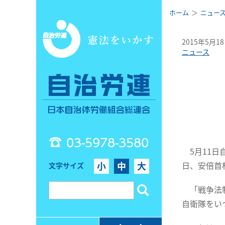
ホーム
ニュー
2015年5月1
ニュース
03-5978-3580
5月11日
日、安倍首
小
中
大
文字サイズ
「戦争法制
自衛隊をい