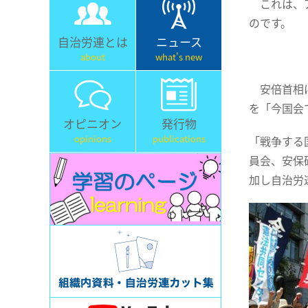
これは、ア
のです。
自治労連とは
ニュース
about
what's new
安倍首相は
を「今国会
オピニオン
発行物
opinions
publications
「戦争する
員会、安保
加し自治労