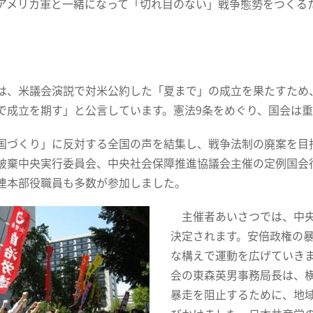
メリカ軍と一緒になって「切れ目のない」戦争態勢をつくるた
、米議会演説で対米公約した「夏まで」の成立を果たすため、
で成立を期す」と公言しています。憲法9条をめぐり、国会は
国づくり」に反対する全国の声を結集し、戦争法制の廃案を目指す
破棄中央実行委員会、中央社会保障推進協議会主催の定例国会行
連本部役職員も多数が参加しました。
主催者あいさつでは、中央
決定されます。安倍政権の
な構えで運動を広げていき
会の東森英男事務局長は、
暴走を阻止するために、地