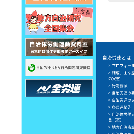
自治労連とは
プロフィー
結成、主な
の実態
行動綱領
自治労連の
自治労連の
各県連絡先
自治体労働
言（案）
地方自治憲