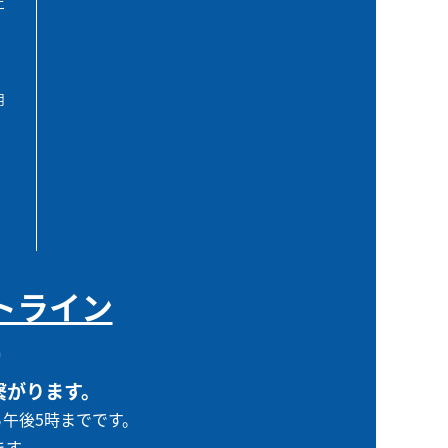
エ
用
トライン
0
繋がります。
ら午後5時までです。
ます。