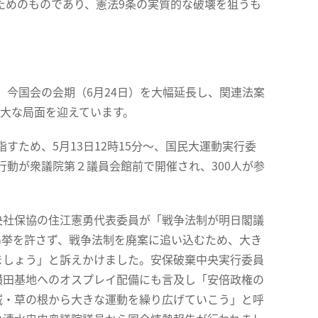
めのものであり、憲法9条の実質的な破壊を狙うも
今国会の会期（6月24日）を大幅延長し、関連法案
重大な局面を迎えています。
ため、5月13日12時15分～、国民大運動実行委
動が衆議院第２議員会館前で開催され、300人が参
社保協の住江憲勇代表委員が「戦争法制が明日閣議
暴挙を許さず、戦争法制を廃案に追い込むため、大き
ましょう」と訴えかけました。安保破棄中央実行委員
横田基地へのオスプレイ配備にも言及し「安倍政権の
域・草の根から大きな運動を繰り広げていこう」と呼