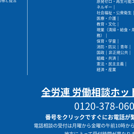
目標と提言
原発ゼロ・再生可能
ネルギー
社会福祉・公衆衛生
医療・介護
教育・文化
現業（清掃・給食・
務）
保育・学童
消防・防災
青年
国政
非正規公共
組織・共済
憲法・民主主義
経済・産業
全労連 労働相談ホッ
0120-378-06
番号をクリックですぐにお電話が
電話相談の受付は月曜から金曜の午前10時か
地方によって受付時間が異なり