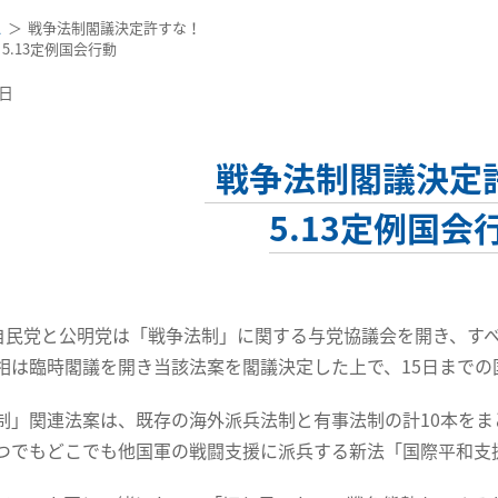
ス
戦争法制閣議決定許すな！
5.13定例国会行動
8日
戦争法制閣議決定
5.13定例国会
自民党と公明党は「戦争法制」に関する与党協議会を開き、すべ
相は臨時閣議を開き当該法案を閣議決定した上で、15日までの
」関連法案は、既存の海外派兵法制と有事法制の計10本をま
つでもどこでも他国軍の戦闘支援に派兵する新法「国際平和支