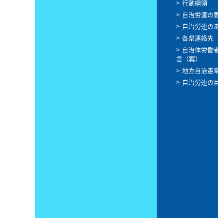
行動綱領
自治労連の
自治労連の
各県連絡先
自治体労働
言（案）
地方自治憲
自治労連の