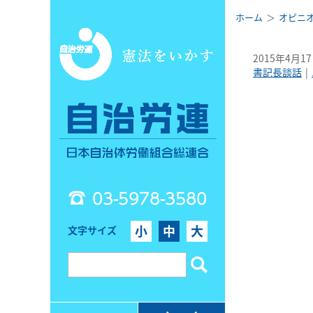
ホーム
オピニ
2015年4月1
書記長談話
03-5978-3580
小
中
大
文字サイズ