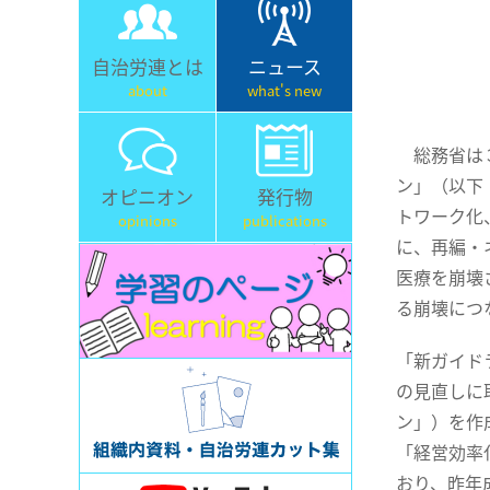
自治労連とは
ニュース
about
what's new
総務省は３
ン」（以下
オピニオン
発行物
トワーク化
opinions
publications
に、再編・
医療を崩壊
る崩壊につ
「新ガイド
の見直しに
ン」）を作
「経営効率
おり、昨年