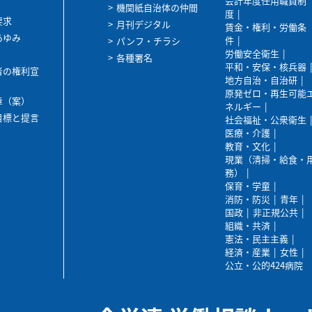
会計年度任用職員制
機関紙自治体の仲間
度
要求
月刊デジタル
賃金・権利・労働条
あゆみ
件
パンフ・チラシ
労働安全衛生
各種署名
平和・安保・核兵器
者の権利宣
地方自治・自治研
原発ゼロ・再生可能
章（案）
ネルギー
目標と提言
社会福祉・公衆衛生
医療・介護
教育・文化
現業（清掃・給食・
務）
保育・学童
消防・防災
青年
国政
非正規公共
組織・共済
憲法・民主主義
経済・産業
女性
公立・公的424病院