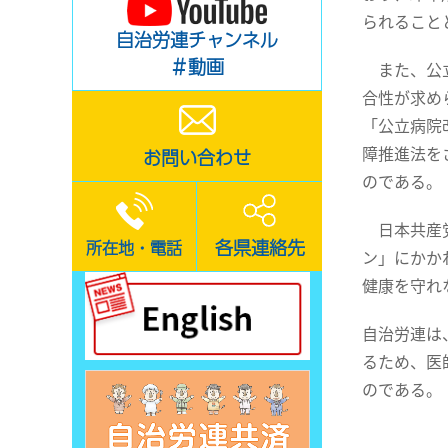
られること
自治労連チャンネル
＃動画
また、公立
合性が求め
「公立病院
障推進法を
お問い合わせ
のである。
日本共産党
各県連絡先
所在地・電話
ン」にかか
健康を守れ
自治労連は
るため、医
のである。