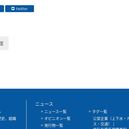
twitter
護
ニュース
ル
ニュース一覧
タグ一覧
歴史、組織
オピニオン一覧
公営企業（上下水・
ス・交通）
発行物一覧