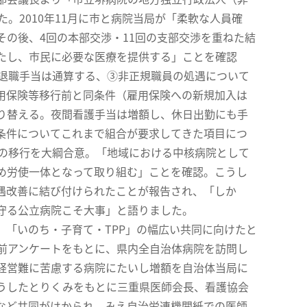
。2010年11月に市と病院当局が「柔軟な人員確
の後、4回の本部交渉・11回の支部交渉を重ねた結
たし、市民に必要な医療を提供する」ことを確認
、退職手当は通算する、③非正規職員の処遇について
用保険等移行前と同条件（雇用保険への新規加入は
り替える。夜間看護手当は増額し、休日出勤にも手
条件についてこれまで組合が要求してきた項目につ
への移行を大綱合意。「地域における中核病院として
め労使一体となって取り組む」ことを確認。こうし
遇改善に結び付けられたことが報告され、「しか
守る公立病院こそ大事」と語りました。
「いのち・子育て・TPP」の幅広い共同に向けたと
前アンケートをもとに、県内全自治体病院を訪問し
経営難に苦慮する病院にたいし増額を自治体当局に
うしたとりくみをもとに三重県医師会長、看護協会
など共同がはかられ、みえ自治労連機関紙での医師