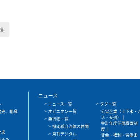
護
ニュース
ル
ニュース一覧
タグ一覧
歴史、組織
オピニオン一覧
公営企業（上下水・
ス・交通）
発行物一覧
会計年度任用職員制
機関紙自治体の仲間
度
要求
月刊デジタル
賃金・権利・労働条
あゆみ