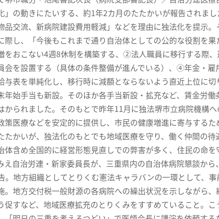
化」の動きにたいする、約1年2カ月のたたかいが報告されました
物品交流、新病院建設費用軽減」などを理由に独法化を提示。そ
に際し、「今後もこれまで通り自治体としての公的な役割を果
増をおこない4週8休制を構築する、②法人職員に移行する際
員会を設置する（具体の条件整備が進んでいる）、④年金・雇
給与表を単純化し、移行時に減額とならないよう直近上位に切
末年始手当も新設。そのほか各手当新設・拡充など、賃金労働
はかられました。そのもとで昨年11月に独法堺市立病院機構
政策医療などを安定的に提供し、市民の健康増進に寄与するた
たたかいが、独法化のもとでも地域医療を守り、働く仲間の待
治体含め全国的に経営形態見直しでの弊害が多く、住民の命を
え自治労連・新家委員長が、三重県内の自治体病院懇談から、
告。地方組織としてとりくむ憲法キャラバンの一環として、事
施。地方交付税一般財源の各病院への繰出状況を示しながら、
う促すなど、地域医療拡充のとりくみをすすめていること。こ
、「明日の三重を考えるつどい」で医師会長に講演を依頼する