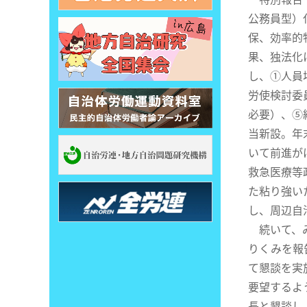
公務員型）
保、効率的
果、独法化
し、①人員
労使検討委
必要）、⑤
当新設。年
いて前進が
救急医療等
た粘り強い
し、周辺自
続いて、み
りくみを報
て懇談を実
要望するよ
長と懇談し