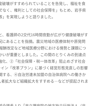
度破壊がすすめられていることを告発し、福祉を食
任でなく、権利としての社会保障を」もとめ、岩手県
等」を実現しようと語りました。
、看護師の2交代16時間夜勤が広がり健康破壊がす
況にあることを指摘。震災地域の医療体制や原発問
療報酬改定など地域医療分野における情勢と課題につ
かいが重要としました。この間のとりくみの到達点
強化、②「社会保障・税一体改革」阻止めざす社会
ライン「改革プラン」に基づく経営形態見直しの影響
開する、④自治労連未加盟の自治体病院への働きか
入者拡大など組織拡大をすすめる―などが提起されま
部会議長より「市立堺病院の地方独立行政法人（非