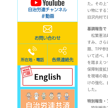
た。その上
自治労連チャンネル
い物にする
＃動画
旧沢内村で
基調報告で
松繁憲法政
お問い合わせ
すみ、さら
題、TPP
いて述べ、
各県連絡先
所在地・電話
を踏まえつ
保障制度拡
を現場の視
けの強化、
した。
特別報告・
特別報告で