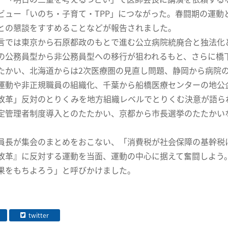
ビュー「いのち・子育て・TPP」につながった。春闘期の運動と
との懇談をすすめることなどが報告されました。
では東京から石原都政のもとで進む公立病院統廃合と独法化
の公務員型から非公務員型への移行が狙われるもと、さらに橋
たかい、北海道からは2次医療圏の見直し問題、静岡から病院
運動や非正規職員の組織化、千葉から船橋医療センターの地公
改革」反対のとりくみを地方組織レベルでとりくむ決意が語ら
定管理者制度導入とのたたかい、京都から市長選挙のたたかい
長が集会のまとめをおこない、「消費税が社会保障の基幹税
改革』に反対する運動を当面、運動の中心に据えて奮闘しよう
果をもちよろう」と呼びかけました。
twitter