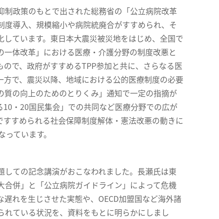
抑制政策のもとで出された総務省の「公立病院改革
制度導入、規模縮小や病院統廃合がすすめられ、そ
化しています。東日本大震災被災地をはじめ、全国で
の一体改革」における医療・介護分野の制度改悪と
ので、政府がすすめるTPP参加と共に、さらなる医
一方で、震災以降、地域における公的医療制度の必要
の質の向上のためのとりくみ」通知で一定の指摘が
10・20国民集会」での共同など医療分野での広が
ですすめられる社会保障制度解体・憲法改悪の動きに
なっています。
題しての記念講演がおこなわれました。長瀬氏は東
大合併」と「公立病院ガイドライン」によって危機
遅れを生じさせた実態や、OECD加盟国など海外諸
られている状況を、資料をもとに明らかにしまし