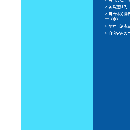
各県連絡先
自治体労働
言（案）
地方自治憲
自治労連の