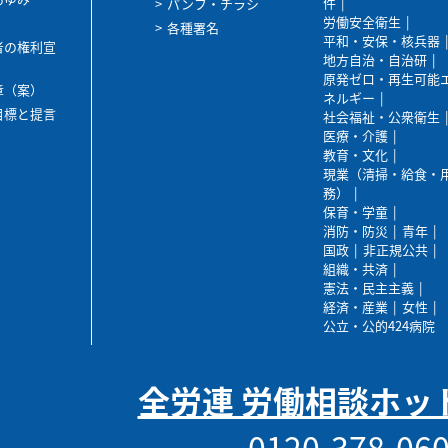
件
パンフ・チラシ
労働安全衛生
各種署名
平和・安保・核兵器
者の権利宣
地方自治・自治研
原発ゼロ・再生可能
章（案）
ネルギー
目標と提言
社会福祉・公衆衛生
医療・介護
教育・文化
現業（清掃・給食・
務）
保育・学童
消防・防災
青年
国政
非正規公共
組織・共済
憲法・民主主義
経済・産業
女性
公立・公的424病院
全労連 労働相談ホッ
0120-378-06