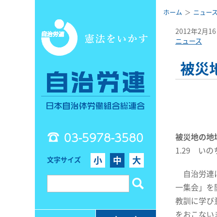
ホーム
ニュー
2012年2月1
ニュース
被災
03-5978-3580
被災地の地
1.29 
小
中
大
文字サイズ
自治労連は
一集会」を
教訓に学び
をおこない