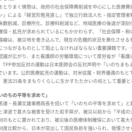
とりまく情勢は、政府の社会保障費削減を中心にした医療費
ン」による「経営形態見直し」で独立行政法人化・指定管理者
床数削減、診療所化、診療科削減など、地域医療の後退が深刻
確保・拡充が求められているにもかかわらず、「社会保障・税
路線は、被災地を巻き込んで、現在の危機的状況を悪化させるも
につながるものとして阻止しなければならない重要課題です。
認識が広がり、また看護師の労働環境について厚労省が「看護
、TPP参加反対の運動は日本医師会の反対声明や「いのちまもる
でいます。公的医療拡充の運動は、対米従属・財界優遇のもと
、憲法25条をまもりくらしに生かすたたかいの柱として重要と
いのちの平等を求めて」
連・長瀬文雄事務局長を招いて「いのちの平等を求めて」と
と津波で甚大な被害を受けた岩手県が、被災以前から「平成の
制のもとに置かれており、被災後の医療体制確保において甚大な
制度比較から、日本が突出して国民負担を強いられ、我慢させ