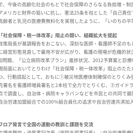
で、今後の高齢化社会のもとで社会保障のさらなる負担増・制
アメリカと財界の狙いに抗し、憲法25条を柱とした「自己責
高齢者と乳児の医療費無料化を実現したように、「いのちの平
「社会保障・税一体改革」阻止の闘い、組織拡大を提起
策局長が基調報告をおこない、深刻な医師・看護師不足のもと
に経営形態見直しで雇用不安が広がり、看護の現場が危機的状
参加問題、「公立病院改革プラン」進捗状況、2012予算案と診
現局面においてとりわけ「社会保障・税一体改革」阻止のたた
つ、行動提起として、おもに①被災地医療体制確保のとりくみ
充署名を看護師増員署名と2本柱で全力でとりくむ、③ガイド
点で調査し、自治体・病院キャラバンなどを市民との共同で展
自治労連加盟組合での100％組合員化の追求や自治労連共済加
フロア発言で全国の運動の教訓と課題を交流
堺市職労・池尾書記次長（病院支部書記長）／自治労連医療