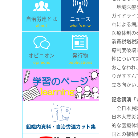
地域医療を
ガイドライ
自治労連とは
ニュース
れによる病
about
what's new
医療体制の
消費税増税
療制度破壊
オピニオン
発行物
性について
opinions
publications
おこなわれ
りがすすん
立ち向かい
記念講演「
全日本民医
日本大震災
的な医療体
国との福祉