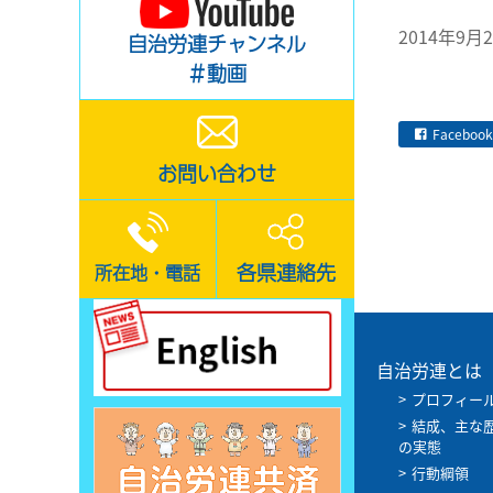
2014年9月
自治労連チャンネル
＃動画
Facebook
お問い合わせ
各県連絡先
所在地・電話
自治労連とは
プロフィー
結成、主な
の実態
行動綱領