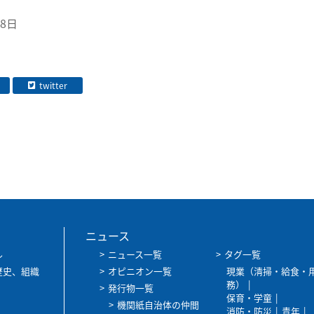
28日
twitter
ニュース
ル
ニュース一覧
タグ一覧
歴史、組織
オピニオン一覧
現業（清掃・給食・
務）
発行物一覧
保育・学童
機関紙自治体の仲間
消防・防災
青年