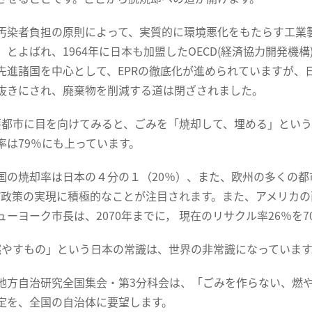
染者負担の原則によって、実質的に環境悪化をもたらす工業製
）とよばれ、1964年に日本も加盟したOECD(経済協力開発機
先進諸国を中心として、EPRの徹底化が進められていますが、日
抜きにされ、廃棄物を削減する道は閉ざされました。
都市に目を向けてみると、ごみを「焼却して、埋める」という
率は79％にも上っています。
の焼却率は日本の４分の１（20％）、また、欧州の多くの都
W政策の実現に積極的なことが注目されます。また、アメリカの
ューヨーク市長は、2070年までに， 現在のリサクル率26％を
やすもの」という日本の常識は、世界の非常識になっています
方自治研究全国集会・第3分科会は、「ごみを作らない、燃や
定を、全国の自治体に要望します。