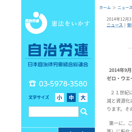
ホーム
ニュー
2014年12月
ニュース
発
2014年
ゼロ・ウエ
03-5978-3580
２１世紀に
小
中
大
文字サイズ
減と資源化
ります。そ
第一に、ご
等）に転化