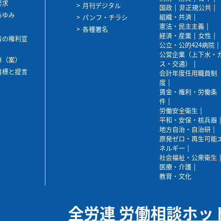
要求
月刊デジタル
国政
非正規公共
あゆみ
組織・共済
パンフ・チラシ
憲法・民主主義
各種署名
経済・産業
女性
者の権利宣
公立・公的424病院
公営企業（上下水・
章（案）
ス・交通）
目標と提言
会計年度任用職員制
度
賃金・権利・労働条
件
労働安全衛生
平和・安保・核兵器
地方自治・自治研
原発ゼロ・再生可能
ネルギー
社会福祉・公衆衛生
医療・介護
教育・文化
全労連 労働相談ホッ