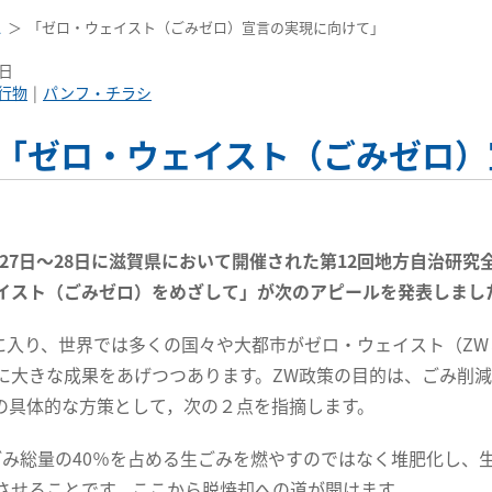
ス
「ゼロ・ウェイスト（ごみゼロ）宣言の実現に向けて」
3日
行物
パンフ・チラシ
「ゼロ・ウェイスト（ごみゼロ）
9月27日～28日に滋賀県において開催された第12回地方自治研
イスト（ごみゼロ）をめざして」が次のアピールを発表しまし
入り、世界では多くの国々や大都市がゼロ・ウェイスト（ZW
に大きな成果をあげつつあります。ZW政策の目的は、ごみ削
の具体的な方策として，次の２点を指摘します。
み総量の40％を占める生ごみを燃やすのではなく堆肥化し、
させることです。ここから脱焼却への道が開けます。