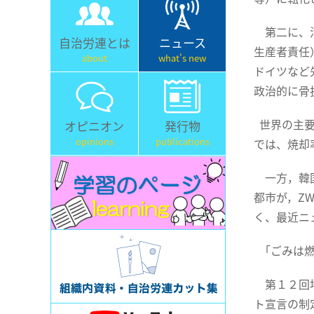
第二に、汚
自治労連とは
ニュース
生産者責任
about
what's new
ドイツなど
政治的に骨
世界の主要
オピニオン
発行物
opinions
publications
では、焼却
一方，韓国
都市が，Z
く、最近ニ
「ごみは燃
第１２回地
ト宣言の制