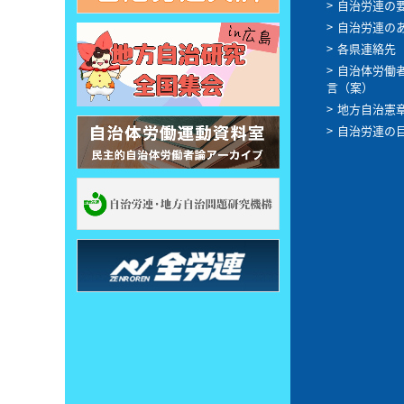
自治労連の
自治労連の
各県連絡先
自治体労働
言（案）
地方自治憲
自治労連の