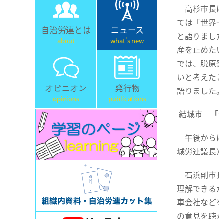
高杉市長は
ては「世界
自治労連とは
ニュース
と語りまし
about
what's new
産を止めた
では、脱原
いと考えた
オピニオン
発行物
語りました
opinions
publications
結城市
「
午後からは
城労連議長
石浜副市長
理解できる
車会社など
の意見を聴