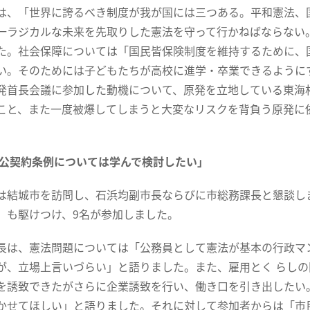
、「世界に誇るべき制度が我が国には三つある。平和憲法、
一ラジカルな未来を先取りした憲法を守って行かねばならない
た。社会保障については「国民皆保険制度を維持するために、
い。そのためには子どもたちが高校に進学・卒業できるように
発首長会議に参加した動機について、原発を立地している東海
こと、また一度被爆してしまうと大変なリスクを背負う原発に
。
公契約条例については学んで検討したい」
結城市を訪問し、石浜均副市長ならびに市総務課長と懇談し
）も駆けつけ、9名が参加しました。
は、憲法問題については「公務員として憲法が基本の行政マ
が、立場上言いづらい」と語りました。また、雇用とく らし
を誘致できたがさらに企業誘致を行い、働き口を引き出したい
かせてほしい」と語りました。それに対して参加者からは「市