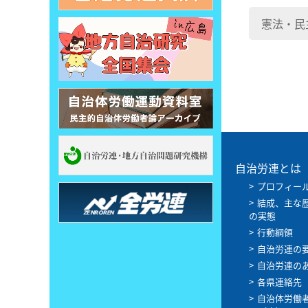
憲法・民
自治労連とは
プロフィー
結成、主な
の実態
行動綱領
自治労連の
自治労連の
各県連絡先
自治体労働