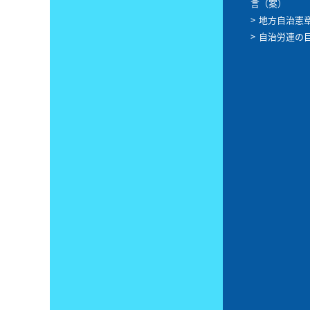
言（案）
地方自治憲
自治労連の