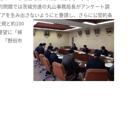
約問題では茨城労連の丸山事務局長がアンケート調
グプアを生み出さないようにと要請し、さらに公契約条
規と約100
要望に「検
、「野田市