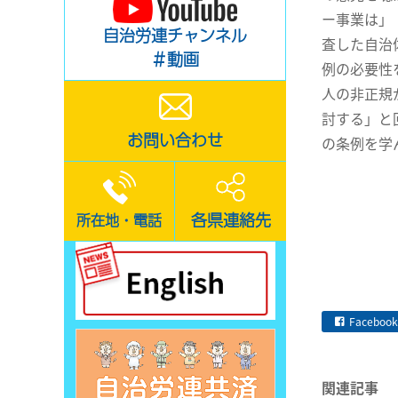
ー事業は」
自治労連チャンネル
査した自治
＃動画
例の必要性
人の非正規
討する」と
お問い合わせ
の条例を学
各県連絡先
所在地・電話
Facebook
関連記事