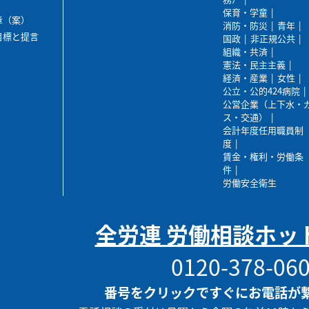
保育・学童
章（案）
消防・防災
青年
目標と提言
国政
非正規公共
組織・共済
憲法・民主主義
経済・産業
女性
公立・公的424病院
公営企業（上下水・
ス・交通）
会計年度任用職員制
度
賃金・権利・労働条
件
労働安全衛生
全労連 労働相談ホッ
0120-378-06
番号をクリックですぐにお電話が