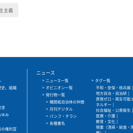
主主義
ニュース
ル
ニュース一覧
タグ一覧
歴史、組織
オピニオン一覧
平和・安保・核兵器
地方自治・自治研
発行物一覧
原発ゼロ・再生可能
機関紙自治体の仲間
ネルギー
要求
月刊デジタル
社会福祉・公衆衛生
あゆみ
医療・介護
パンフ・チラシ
教育・文化
各種署名
現業（清掃・給食・
者の権利宣
務）