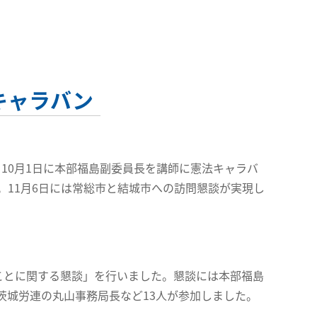
キャラバン
10月1日に本部福島副委員長を講師に憲法キャラバ
11月6日には常総市と結城市への訪問懇談が実現し
ことに関する懇談」を行いました。懇談には本部福島
茨城労連の丸山事務局長など13人が参加しました。