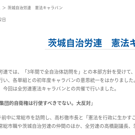
ス
茨城自治労連 憲法キャラバン
22日
茨城自治労連 憲法
連では、「3年間で全自治体訪問を」との本部方針を受けて、
行い、各単組との初年度キャラバンの意思統一をはかりました。
、今回は全労連憲法キャラバンとの共催で行いました。
集団的自衛権は行使すべきでない。大反対
」
午前中に常総市を訪問し、高杉徹市長と「憲法を行政に生かす
常総市職や茨城自治労連の仲間のほか、全労連の高橋副議長、