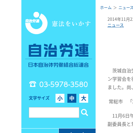
ホーム
ニュー
2014年11月
ニュース
茨城自治労
ン学習会を
03-5978-3580
ました。尚
小
中
大
文字サイズ
常総市 「
11月6日
副委員長と