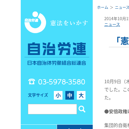
ホーム
ニュー
2014年10月
ニュース
「憲
03-5978-3580
10月9日
でした。こ
小
中
大
文字サイズ
た。
●安倍政権
集団的自衛