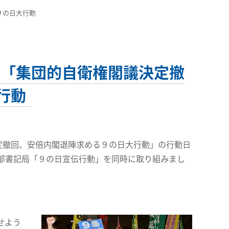
９の日大行動
」「集団的自衛権閣議決定撤
行動
定撤回、安倍内閣退陣求める９の日大行動」の行動日
部書記局「９の日宣伝行動」を同時に取り組みまし
せよう