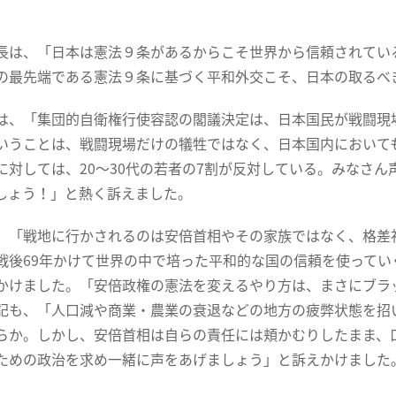
長は、「日本は憲法９条があるからこそ世界から信頼されてい
の最先端である憲法９条に基づく平和外交こそ、日本の取るべ
は、「集団的自衛権行使容認の閣議決定は、日本国民が戦闘現
いうことは、戦闘現場だけの犠牲ではなく、日本国内において
に対しては、20～30代の若者の7割が反対している。みなさ
しょう！」と熱く訴えました。
、「戦地に行かされるのは安倍首相やその家族ではなく、格差
戦後69年かけて世界の中で培った平和的な国の信頼を使って
かけました。「安倍政権の憲法を変えるやり方は、まさにブラ
記も、「人口減や商業・農業の衰退などの地方の疲弊状態を招
らか。しかし、安倍首相は自らの責任には頬かむりしたまま、
ための政治を求め一緒に声をあげましょう」と訴えかけました