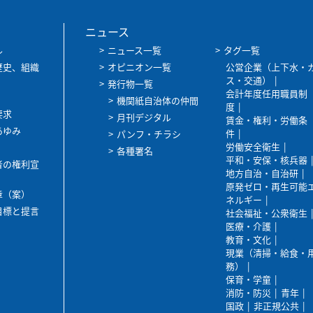
ニュース
ル
ニュース一覧
タグ一覧
歴史、組織
オピニオン一覧
公営企業（上下水・
ス・交通）
発行物一覧
会計年度任用職員制
機関紙自治体の仲間
度
要求
月刊デジタル
賃金・権利・労働条
あゆみ
件
パンフ・チラシ
労働安全衛生
各種署名
平和・安保・核兵器
者の権利宣
地方自治・自治研
原発ゼロ・再生可能
章（案）
ネルギー
目標と提言
社会福祉・公衆衛生
医療・介護
教育・文化
現業（清掃・給食・
務）
保育・学童
消防・防災
青年
国政
非正規公共