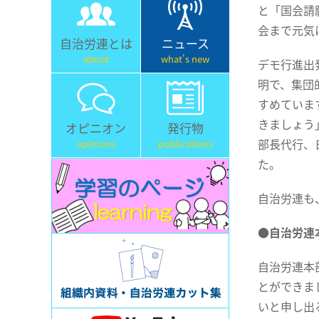
と「国会請
会まで元気
自治労連とは
ニュース
about
what's new
デモ行進出
明で、集団
すめていま
きましょう
オピニオン
発行物
部長代行、
opinions
publications
た。
自治労連も
●自治労連
自治労連本
とができま
いと申し出