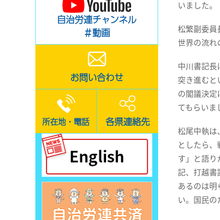
いました。
自治労連チャンネル
松繁副委員
＃動画
世界の流れ
中川書記長
お問い合わせ
突き進むと
の閣議決定
てもらいま
各県連絡先
所在地・電話
松尾中執は
としたら、
す」と語り
記、打越書
あるのは明
い。国民の