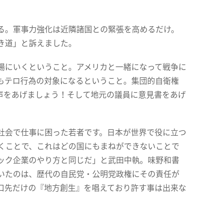
る。軍事力強化は近隣諸国との緊張を高めるだけ。
き道」と訴えました。
場にいくということ。アメリカと一緒になって戦争に
もテロ行為の対象になるということ。集団的自衛権
ん声をあげましょう！そして地元の議員に意見書をあげ
社会で仕事に困った若者です。日本が世界で役に立つ
いくことで、これはどの国にもまねができないことで
ック企業のやり方と同じだ」と武田中執。味野和書
いたのは、歴代の自民党・公明党政権にその責任が
口先だけの『地方創生』を唱えており許す事は出来な
。