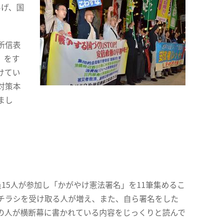
あげ、国
所信表
』をす
けてい
対策本
まし
15人が参加し「かがやけ憲法署名」を11筆集めるこ
チラシを受け取る人が増え、また、自ら署名をした
の人が横断幕に書かれている内容をじっくりと読んで