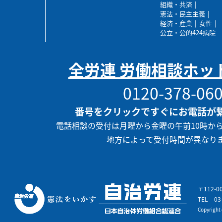
組織・共済
憲法・民主主義
経済・産業
女性
公立・公的424病院
全労連 労働相談ホッ
0120-378-06
番号をクリックですぐにお電話が
電話相談の受付は月曜から金曜の午前10時か
地方によって受付時間が異なり
〒112-
TEL
03
Copyrigh