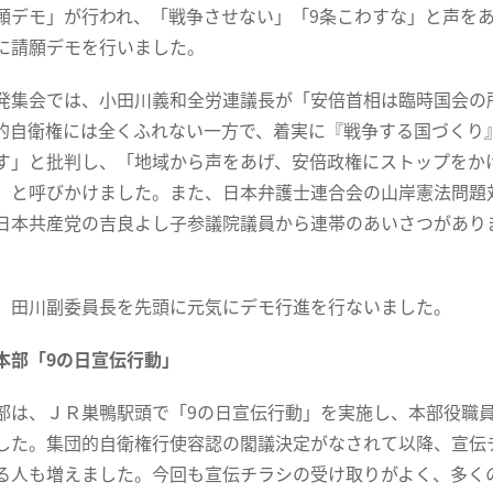
願デモ」が行われ、「戦争させない」「9条こわすな」と声を
に請願デモを行いました。
発集会では、小田川義和全労連議長が「安倍首相は臨時国会の
的自衛権には全くふれない一方で、着実に『戦争する国づくり
す」と批判し、「地域から声をあげ、安倍政権にストップをか
」と呼びかけました。また、日本弁護士連合会の山岸憲法問題
日本共産党の吉良よし子参議院議員から連帯のあいさつがあり
、田川副委員長を先頭に元気にデモ行進を行ないました。
本部「9の日宣伝行動」
部は、ＪＲ巣鴨駅頭で「9の日宣伝行動」を実施し、本部役職員
した。集団的自衛権行使容認の閣議決定がなされて以降、宣伝
る人も増えました。今回も宣伝チラシの受け取りがよく、多く