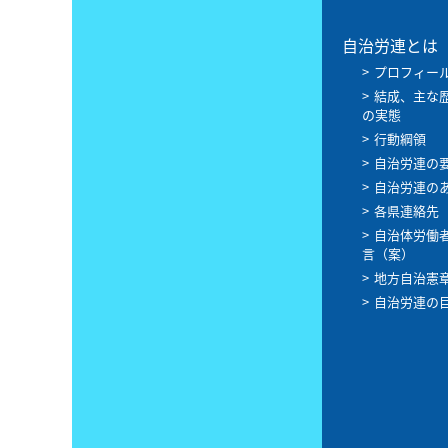
自治労連とは
プロフィー
結成、主な
の実態
行動綱領
自治労連の
自治労連の
各県連絡先
自治体労働
言（案）
地方自治憲
自治労連の