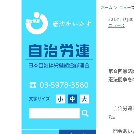
ホーム
ニュー
2013年1月3
ニュース
第８回憲法
憲法闘争を
03-5978-3580
小
中
大
文字サイズ
自治労連は
た。
開会あいさ