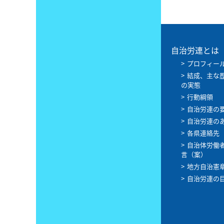
自治労連とは
プロフィー
結成、主な
の実態
行動綱領
自治労連の
自治労連の
各県連絡先
自治体労働
言（案）
地方自治憲
自治労連の