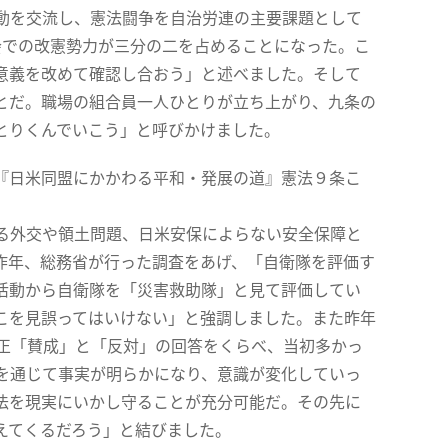
動を交流し、憲法闘争を自治労連の主要課題として
会での改憲勢力が三分の二を占めることになった。こ
意義を改めて確認し合おう」と述べました。そして
とだ。職場の組合員一人ひとりが立ち上がり、九条の
とりくんでいこう」と呼びかけました。
『日米同盟にかかわる平和・発展の道』憲法９条こ
める外交や領土問題、日米安保によらない安全保障と
昨年、総務省が行った調査をあげ、「自衛隊を評価す
の活動から自衛隊を「災害救助隊」と見て評価してい
こを見誤ってはいけない」と強調しました。また昨年
改正「賛成」と「反対」の回答をくらべ、当初多かっ
を通じて事実が明らかになり、意識が変化していっ
法を現実にいかし守ることが充分可能だ。その先に
えてくるだろう」と結びました。