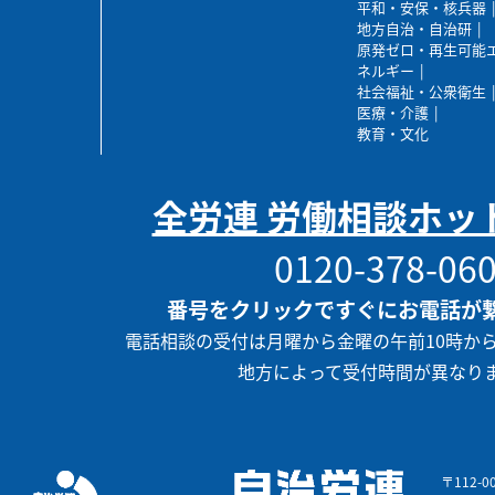
平和・安保・核兵器
地方自治・自治研
原発ゼロ・再生可能
ネルギー
社会福祉・公衆衛生
医療・介護
教育・文化
全労連 労働相談ホッ
0120-378-06
番号をクリックですぐにお電話が
電話相談の受付は月曜から金曜の午前10時か
地方によって受付時間が異なり
〒112-