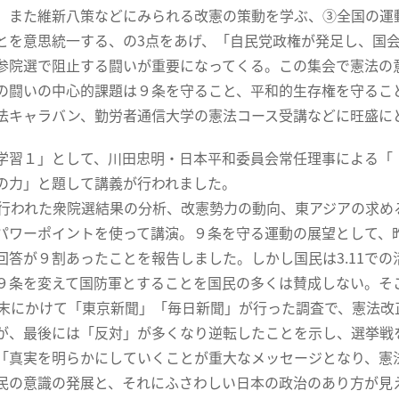
、また維新八策などにみられる改憲の策動を学ぶ、③全国の運
とを意思統一する、の3点をあげ、「自民党政権が発足し、国
参院選で阻止する闘いが重要になってくる。この集会で憲法の
の闘いの中心的課題は９条を守ること、平和的生存権を守るこ
法キャラバン、勤労者通信大学の憲法コース受講などに旺盛に
習１」として、川田忠明・日本平和委員会常任理事による「
の力」と題して講義が行われました。
に行われた衆院選結果の分析、改憲勢力の動向、東アジアの求
パワーポイントを使って講演。９条を守る運動の展望として、
回答が９割あったことを報告しました。しかし国民は3.11で
９条を変えて国防軍とすることを国民の多くは賛成しない。そ
年末にかけて「東京新聞」「毎日新聞」が行った調査で、憲法
が、最後には「反対」が多くなり逆転したことを示し、選挙戦
「真実を明らかにしていくことが重大なメッセージとなり、憲
民の意識の発展と、それにふさわしい日本の政治のあり方が見