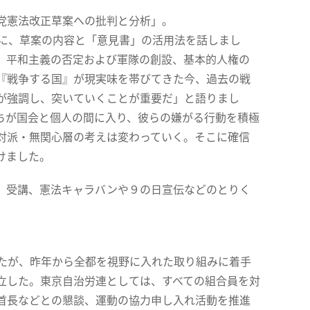
党憲法改正草案への批判と分析」。
に、草案の内容と「意見書」の活用法を話しまし
、平和主義の否定および軍隊の創設、基本的人権の
『戦争する国』が現実味を帯びてきた今、過去の戦
が強調し、突いていくことが重要だ」と語りまし
ちが国会と個人の間に入り、彼らの嫌がる行動を積極
対派・無関心層の考えは変わっていく。そこに確信
けました。
」受講、憲法キャラバンや９の日宣伝などのとりく
たが、昨年から全都を視野に入れた取り組みに着手
立した。東京自治労連としては、すべての組合員を対
首長などとの懇談、運動の協力申し入れ活動を推進