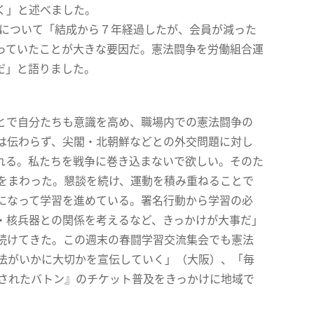
く」と述べました。
」について「結成から７年経過したが、会員が減った
っていたことが大きな要因だ。憲法闘争を労働組合運
だ」と語りました。
とで自分たちも意識を高め、職場内での憲法闘争の
は伝わらず、尖閣・北朝鮮などとの外交問題に対し
れる。私たちを戦争に巻き込まないで欲しい。そのた
をまわった。懇談を続け、運動を積み重ねることで
になって学習を進めている。署名行動から学習の必
・核兵器との関係を考えるなど、きっかけが大事だ」
続けてきた。この週末の春闘学習交流集会でも憲法
憲法がいかに大切かを宣伝していく」（大阪）、「毎
渡されたバトン』のチケット普及をきっかけに地域で
。