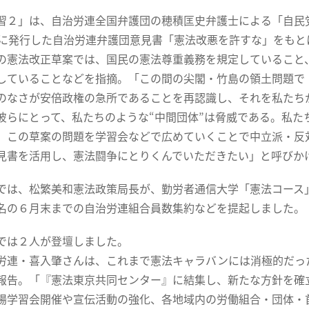
２」は、自治労連全国弁護団の穂積匡史弁護士による「自民
に発行した自治労連弁護団意見書「憲法改悪を許すな」をもと
の憲法改正草案では、国民の憲法尊重義務を規定していること
していることなどを指摘。「この間の尖閣・竹島の領土問題で
のなさが安倍政権の急所であることを再認識し、それを私たち
彼らにとって、私たちのような“中間団体”は脅威である。私た
、この草案の問題を学習会などで広めていくことで中立派・反
見書を活用し、憲法闘争にとりくんでいただきたい」と呼びか
は、松繁美和憲法政策局長が、勤労者通信大学「憲法コース
名の６月末までの自治労連組合員数集約などを提起しました。
は２人が登壇しました。
連・喜入肇さんは、これまで憲法キャラバンには消極的だっ
報告。「『憲法東京共同センター』に結集し、新たな方針を確
場学習会開催や宣伝活動の強化、各地域内の労働組合・団体・