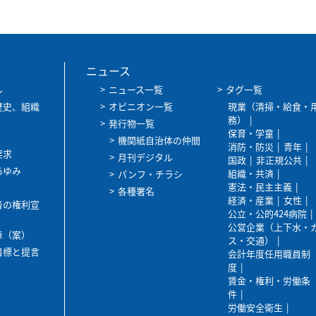
ニュース
ル
ニュース一覧
タグ一覧
歴史、組織
オピニオン一覧
現業（清掃・給食・
務）
発行物一覧
保育・学童
機関紙自治体の仲間
消防・防災
青年
要求
月刊デジタル
国政
非正規公共
あゆみ
組織・共済
パンフ・チラシ
憲法・民主主義
各種署名
経済・産業
女性
者の権利宣
公立・公的424病院
公営企業（上下水・
章（案）
ス・交通）
目標と提言
会計年度任用職員制
度
賃金・権利・労働条
件
労働安全衛生