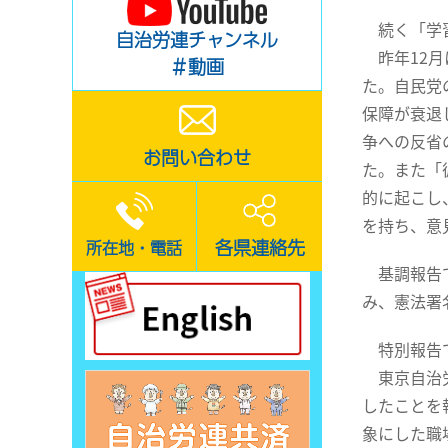
続く「学習
自治労連チャンネル
昨年12月
＃動画
た。自民党
保障が衰退
争への反省
お問い合わせ
た。また「
的に起こし
を持ち、意
各県連絡先
所在地・電話
基調報告で
み、憲法署
特別報告で
東京自治労
したことを
象にした職