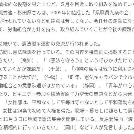
積極的な役割を果たすなど、５月を目途に取り組みを進めてい
労連・杉田厚さんは、2005年に結成した「県職員九条の会
が行われていないなど到達点は芳しくない。会任せの運動にな
て、労働組合が方針を持ち、取り組んでいくことが今後の課題
続いて、憲法闘争運動の交流が行われました。
問し憲法懇談を行っている。その内容を機関紙に掲載するこ
きたい」（高知）、「『憲法を守ろう』という呼びかけだけで
えていくかが課題だ」（千葉）、「沖縄の島々は戦争に利用さ
守ることが大切だ」（沖縄）、「昨年、憲法キャラバンで全市
働組合との意思疎通がはかれている」（静岡）、「青年が中心
たり、ビキニデー参加や横須賀原子力空母の問題などから原発
、「女性部は、平和なくして平等は守れないとして平和運動を
。女性は24条で初めて人権を得た。職場・暮らしに照らして
と11月３日に地域で憲法集会を開催している。反原発映画『
を積極的に行っていきたい」（岡山）など７人が発言しました