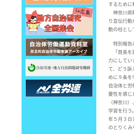
するために
神奈川県職
り宣伝行動
動の柱とし
特別報告に
「首長を訪
力にしてい
て、どう訴
めに９条を
自治体と労
要性を感じ
（神奈川）
学習を行う
年５月３日
のとりくみ