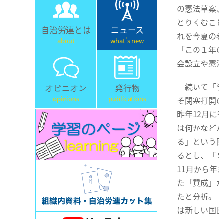
の憲法草案
とりくむこ
自治労連とは
ニュース
れを今夏の
about
what's new
「この１年
会設立や憲
続いて「学
オピニオン
発行物
opinions
publications
そ閉塞打開
昨年12月
は何かなど
る」という
るとし、「
11月から
た「賛成」
たと分析。
は新しい国